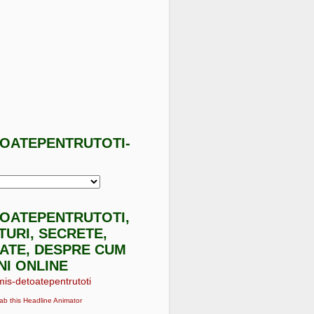
TOATEPENTRUTOTI-
I
TOATEPENTRUTOTI,
ATURI, SECRETE,
ATE, DESPRE CUM
NI ONLINE
ab this Headline Animator