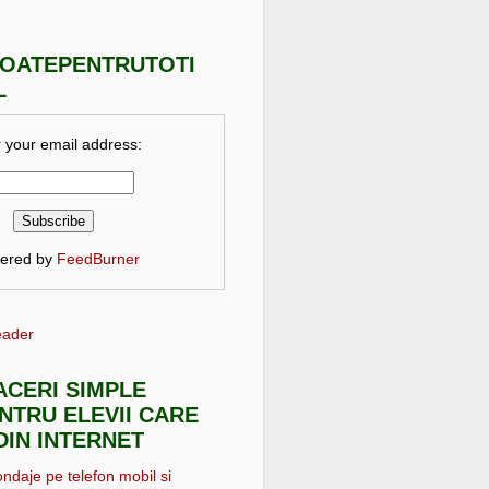
TOATEPENTRUTOTI
L
 your email address:
vered by
FeedBurner
eader
FACERI SIMPLE
NTRU ELEVII CARE
DIN INTERNET
ondaje pe telefon mobil si