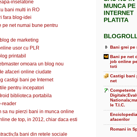
apa-inselatorie
MUNCA PE
cu bani multi in RO
INTERNET
i fara blog-idei
PLATITA
ite pe net numai bune pentru
BLOGROL
e blog de marketing
Bani grei pe 
online usor cu PLR
log printabil
Bani pe net 
job online p
ebmaster omoara un blog nou
toti
 de afaceri online ciudate
Castigi bani
og castigi bani pe Internet
net
tile pentru incepatori
Competente
Digitale;Eva
roid biblioteca portabila
Nationala;ma
e-reader
le T.I.C.
m sa nu pierzi bani in munca online
Enciclopedi
line de top, in 2012, chiar daca esti
afacerilor
Romani in S
ractiv,fa bani din retele sociale