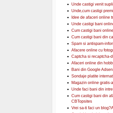
Unde castigi venit supl
Unde,cum castigi premi
Idee de afaceri online t
Unde castigi bani online
Cum castigi bani online 
Cum castigi bani din car
Spam si antispam-inform
Afacere online cu fotogr
Captcha si recaptcha-de
Afaceri online din hobb
Bani din Google Adsense
Sondaje platite internat
Magazin online gratis-
Unde faci bani din intre
Cum castigi bani din afac
CBTopsites
Vrei sa-ti faci un blog?A