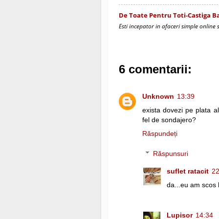
De Toate Pentru Toti-Castiga B
Esti incepator in afaceri simple online s
6 comentarii:
Unknown
13:39
exista dovezi pe plata a
fel de sondajero?
Răspundeți
Răspunsuri
suflet ratacit
22
da...eu am scos
Lupisor
14:34