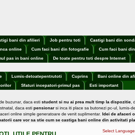
igi bani din afilieri
Job pentru toti
Castigi bani din sond
nca online
Cum faci bani din fotografie
Cum faci bani din
mul pas in bani online
De toate pentru toti despre Internet
e
Lumis-detoatepentrutoti
Cuprins
Bani online din afi
orilor
Sfaturi incepatori-primul pas
Esti important
 de buzunar
, daca esti
student si nu ai prea mult timp la dispozitie
,
stnatal, daca esti
pensionar
si inca iti place sa butonezi pc-ul, lumis-d
i afaceri online simple generatoare de venit suplimentar.
Idei de afaceri 
atorii care vor sa stie cum se castiga bani online din activitati pl
Select Language
OTI, UTILE PENTRU