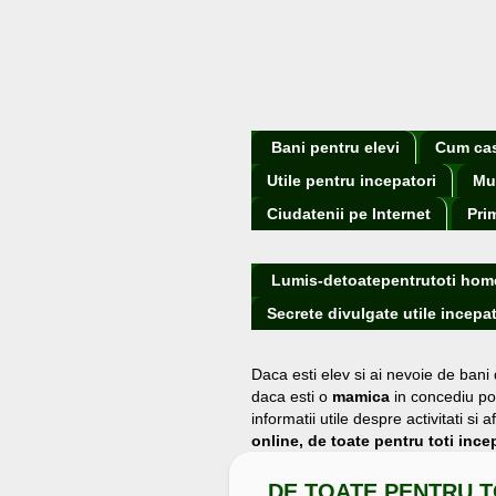
Bani pentru elevi
Cum cast
Utile pentru incepatori
Mu
Ciudatenii pe Internet
Pri
Lumis-detoatepentrutoti hom
Secrete divulgate utile incepat
Daca esti elev si ai nevoie de bani
daca esti o
mamica
in concediu po
informatii utile despre activitati s
online, de toate pentru toti incep
DE TOATE PENTRU T