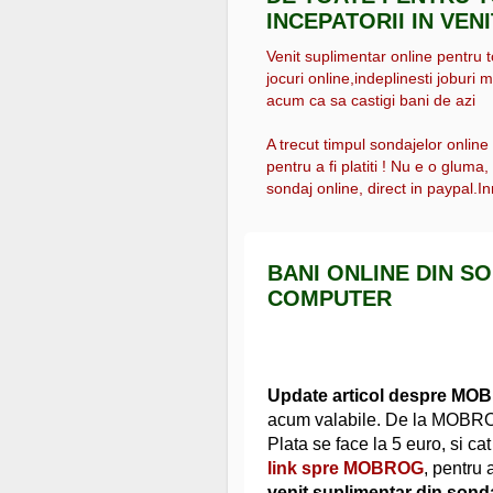
INCEPATORII IN VEN
Venit suplimentar online pentru tot
jocuri online,indeplinesti joburi m
acum ca sa castigi bani de azi
A trecut timpul sondajelor online
pentru a fi platiti ! Nu e o gluma
sondaj online, direct in paypal.Inr
BANI ONLINE DIN S
COMPUTER
Update articol despre MO
acum valabile. De la MOBROG
Plata se face la 5 euro, si ca
link spre MOBROG
, pentru 
venit suplimentar din sonda