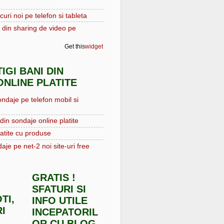
curi noi pe telefon si tableta
 din sharing de video pe
Get this
widget
IGI BANI DIN
NLINE PLATITE
ondaje pe telefon mobil si
din sondaje online platite
atite cu produse
aje pe net-2 noi site-uri free
GRATIS !
SFATURI SI
TI,
INFO UTILE
I
INCEPATORIL
OR CU BLOG