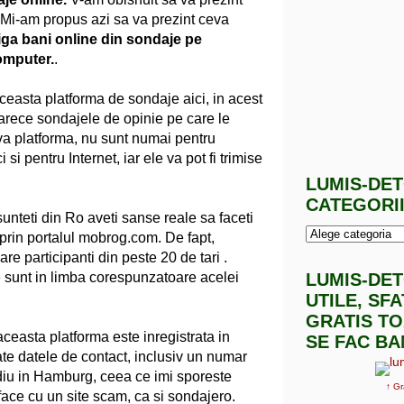
 Mi-am propus azi sa va prezint ceva
iga bani online din sondaje pe
omputer.
.
ceasta platforma de sondaje aici, in acest
arece sondajele de opinie pe care le
va platforma, nu sunt numai pentru
 si pentru Internet, iar ele va pot fi trimise
LUMIS-DE
CATEGORI
sunteti din Ro aveti sanse reale sa faceti
prin portalul mobrog.com. De fapt,
are participanti din peste 20 de tari .
le sunt in limba corespunzatoare acelei
LUMIS-DE
UTILE, SF
GRATIS TO
ceasta platforma este inregistrata in
SE FAC BA
te datele de contact, inclusiv un numar
ediu in Hamburg, ceea ce imi sporeste
↑ Gr
ace cu un site scam, ca si sondajero.