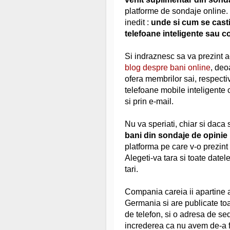
platforme de sondaje online.
inedit :
unde si cum se cast
telefoane inteligente sau c
Si indraznesc sa va prezint a
blog despre bani online
, deo
ofera membrilor sai, respecti
telefoane mobile inteligente ci
si prin e-mail.
Nu va speriati, chiar si daca 
bani din sondaje de opinie
platforma pe care v-o prezint 
Alegeti-va tara si toate date
tari.
Compania careia ii apartine a
Germania si are publicate toa
de telefon, si o adresa de s
increderea ca nu avem de-a f