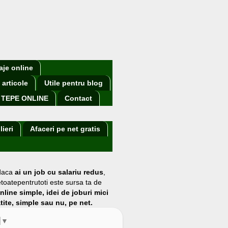
aje online
 articole
Utile pentru blog
TEPE ONLINE
Contact
lieri
Afaceri pe net gratis
 daca
ai un job cu salariu redus
,
etoatepentrutoti este sursa ta de
online simple, idei de joburi mici
atite, simple sau nu, pe net.
▼