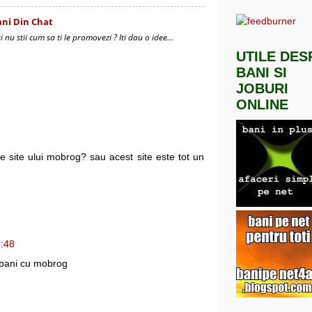
ani Din Chat
i nu stii cum sa ti le promovezi ? Iti dau o idee…
UTILE DES
BANI SI
JOBURI
ONLINE
le site ului mobrog? sau acest site este tot un
:48
 bani cu mobrog