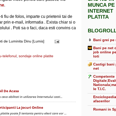
MUNCA PE
ine
.
INTERNET
PLATITA
ti fiu de folos, imparte cu prietenii tai de
r prin e-mail, informatia . Exista chiar si o
colului . Poti sa o faci, daca esti convins ca
BLOGROL
Bani grei pe 
oti de
Luminita Dinu [Lumis]
Bani pe net 
job online p
u-telefonul
,
sondaje online platite
toti
Castigi bani
net
Competente
Digitale;Eva
Nationala;ma
le T.I.C.
bil De Acasa
 ceva abilitati in utilizarea Internetului casti…
Enciclopedi
afacerilor
rticipanti La Jocuri Online
Romani in S
 platite poate fi tentanta pentru elevii care vor …