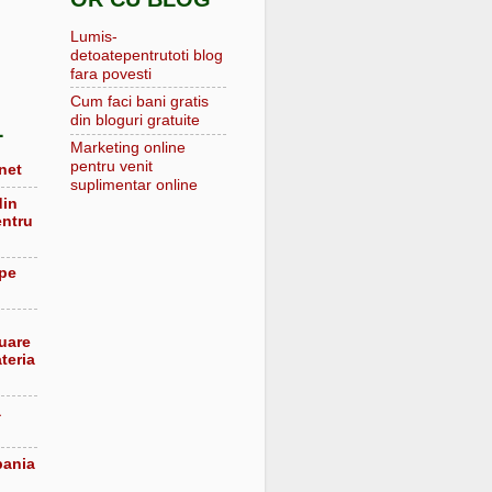
Lumis-
detoatepentrutoti blog
fara povesti
Cum faci bani gratis
din bloguri gratuite
L
Marketing online
pentru venit
net
suplimentar online
din
entru
 pe
luare
teria
a
pania