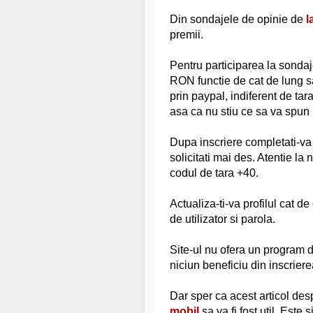
Din sondajele de opinie de
l
premii.
Pentru participarea la sondaje
RON functie de cat de lung sa
prin paypal, indiferent de ta
asa ca nu stiu ce sa va spun 
Dupa inscriere completati-va cu
solicitati mai des. Atentie la
codul de tara +40.
Actualiza-ti-va profilul cat de
de utilizator si parola.
Site-ul nu ofera un program d
niciun beneficiu din inscriere
Dar sper ca acest articol de
mobil
sa va fi fost util. Este