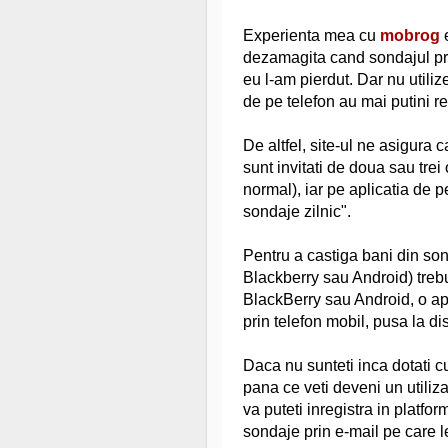
Experienta mea cu
mobrog
e
dezamagita cand sondajul pri
eu l-am pierdut. Dar nu utili
de pe telefon au mai putini r
De altfel, site-ul ne asigura 
sunt invitati de doua sau trei
normal), iar pe aplicatia de p
sondaje zilnic".
Pentru a castiga bani din son
Blackberry sau Android) trebu
BlackBerry sau Android, o apl
prin telefon mobil, pusa la dis
Daca nu sunteti inca dotati c
pana ce veti deveni un utiliz
va puteti inregistra in platfo
sondaje prin e-mail pe care le