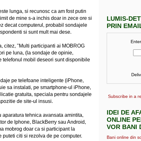
ste lunga, si recunosc ca am fost putin
LUMIS-DE
mit de mine s-a inchis doar in zece ore si
zez decat computerul, probabil sondajele
PRIN EMAI
espondenti si sunt mult mai dese.
Enter
ca, citez, "Multi participanti ai MOBROG
 ori pe luna, (la sondaje de opinie,
e telefonul mobil deseori sunt disponibile
Deli
daje pe telefoane inteligente (iPhone,
ie sa instalati, pe smartphone-ul iPhone,
icatie gratuita, speciala pentru sondajele
Subscribe in a r
pozitie de site-ul insusi.
IDEI DE A
u aparatura tehnica avansata amintita,
ONLINE PE
ator de Iphone, BlackBerry sau Android,
VOR BANI 
rma mobrog doar ca si participant la
 puteti citi si rezolva de pe computer.
Bani online din s