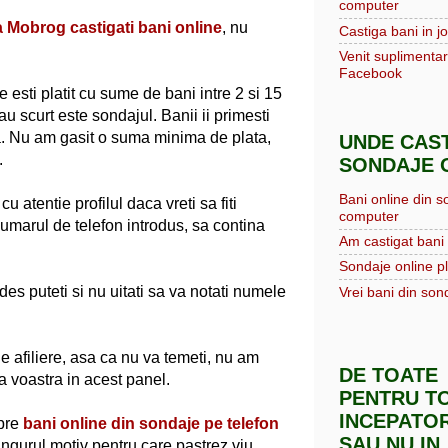
computer
a Mobrog castigati bani online
, nu
Castiga bani in jo
Venit suplimentar
Facebook
 esti platit cu sume de bani intre 2 si 15
u scurt este sondajul. Banii ii primesti
ra. Nu am gasit o suma minima de plata,
UNDE CAST
.
SONDAJE O
Bani online din s
 atentie profilul daca vreti sa fiti
computer
 numarul de telefon introdus, sa contina
Am castigat bani 
Sondaje online pl
 des puteti si nu uitati sa va notati numele
Vrei bani din sond
e afiliere, asa ca nu va temeti, nu am
DE TOATE
a voastra in acest panel.
PENTRU TO
INCEPATOR
spre
bani online din sondaje pe telefon
SAU NU IN
 singurul motiv pentru care pastrez viu