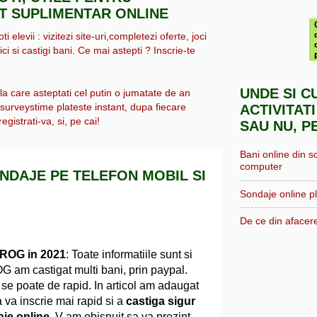
IT SUPLIMENTAR ONLINE
i elevii : vizitezi site-uri,completezi oferte, joci
ici si castigi bani. Ce mai astepti ? Inscrie-te
UNDE SI C
 la care asteptati cel putin o jumatate de an
, surveystime plateste instant, dupa fiecare
ACTIVITATI
egistrati-va, si, pe cai!
SAU NU, P
Bani online din s
computer
ONDAJE PE TELEFON MOBIL SI
Sondaje online pl
De ce din afacere
BROG in 2021
: Toate informatiile sunt si
 am castigat multi bani, prin paypal.
t se poate de rapid. In articol am adaugat
a va inscrie mai rapid si a
castiga sigur
je online.
V-am obisnuit sa va prezint