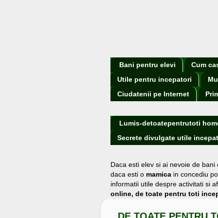
Bani pentru elevi
Cum cast
Utile pentru incepatori
Mu
Ciudatenii pe Internet
Pri
Lumis-detoatepentrutoti hom
Secrete divulgate utile incepat
Daca esti elev si ai nevoie de bani
daca esti o
mamica
in concediu po
informatii utile despre activitati s
online, de toate pentru toti incep
DE TOATE PENTRU T