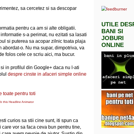
erimentez, sa cercetez si sa descopar
UTILE DES
rmatia pentru ca am si alte obligatii.
BANI SI
informatie s-a perimat, nu ezitati sa lasati
JOBURI
l si puterea sa acopar zilnic toata plaja
ONLINE
m abordat-o. Nu ma supar, dimpotriva, va
e folos cele ce scriu aici, ma bucur.
i in profilul din Google+ daca nu l-ati
colul
despre cinste in afaceri simple online
b this Headline Animator
ti curios sa stii cine sunt, iti spun ca
ti care vor sa faca ceva bun pentru tine,
cei care avem nevoie de ajutor. Sustin din