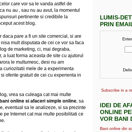
 celor care vor sa le vanda astfel de
l ca nu au , sau nu au avut, la momentul
spunsuri pertinente si credibile la
LUMIS-DE
inceput acest blog.
PRIN EMAI
 daca pare a fi un site comercial, si are
Enter
 nisa mult disputata de cei ce vor sa faca
blog de marketing, ci, mai degraba,
, a luat forma aceasta de site cu ajutorul
 carora le multumesc, desi nu am
 a curiozitatii mele de a experimenta
Deli
 si oferite gratuit de cei cu experienta in
Subscribe in a r
blog, vrea sa culeaga cat mai multe
bani online si afaceri simple online
, sa
IDEI DE A
ze, eventual sa le analizeze, si sa prezinte
ONLINE PE
ite pe Internet cat mai multe posibilitati ce
VOR BANI 
ne.
Bani online din s