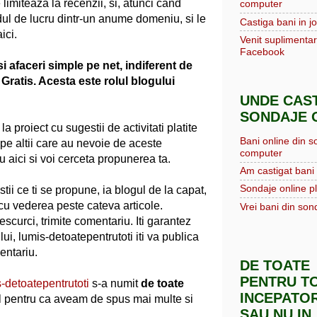
limiteaza la recenzii, si, atunci cand
computer
ul de lucru dintr-un anume domeniu, si le
Castiga bani in jo
ici.
Venit suplimentar
Facebook
i afaceri simple pe net, indiferent de
 Gratis. Acesta este rolul blogului
UNDE CAST
SONDAJE O
la proiect cu sugestii de activitati platite
Bani online din s
i pe altii care au nevoie de aceste
computer
u aici si voi cerceta propunerea ta.
Am castigat bani 
Sondaje online pl
stii ce ti se propune, ia blogul de la capat,
 cu vederea peste cateva articole.
Vrei bani din sond
scurci, trimite comentariu. Iti garantez
lui, lumis-detoatepentrutoti iti va publica
entariu.
DE TOATE
PENTRU TO
-detoatepentrutoti
s-a numit
de toate
INCEPATOR
el pentru ca aveam de spus mai multe si
SAU NU IN