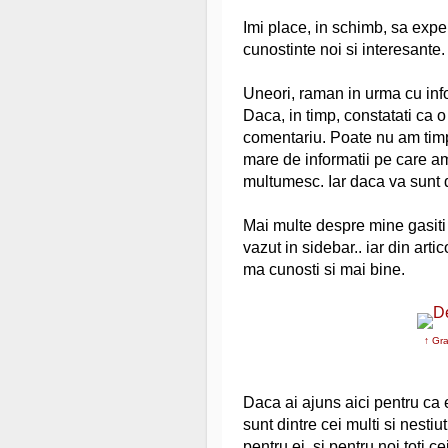
Imi place, in schimb, sa exp
cunostinte noi si interesante.
Uneori, raman in urma cu info
Daca, in timp, constatati ca o 
comentariu. Poate nu am timpu
mare de informatii pe care a
multumesc. Iar daca va sunt d
Mai multe despre mine gasiti s
vazut in sidebar.. iar din arti
ma cunosti si mai bine.
↑ Gra
Daca ai ajuns aici pentru ca es
sunt dintre cei multi si nestiu
pentru ei, si pentru noi toti 