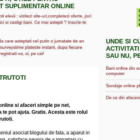
IT SUPLIMENTAR ONLINE
i elevii : vizitezi site-uri,completezi oferte, joci
ici si castigi bani. Ce mai astepti ? Inscrie-te
UNDE SI C
 la care asteptati cel putin o jumatate de an
, surveystime plateste instant, dupa fiecare
ACTIVITATI
egistrati-va, si, pe cai!
SAU NU, P
Bani online din s
computer
TRUTOTI
Sondaje online pl
De ce din afacere
nline si afaceri simple pe net,
 te pot ajuta. Gratis. Acesta este rolul
utoti.
niul asociat blogului de fata, a aparut in
og, satisface nevoia de a impartasi cu