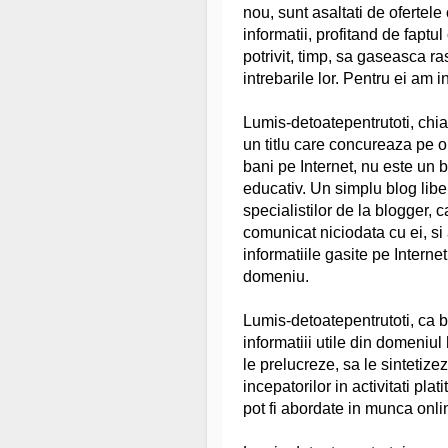
nou, sunt asaltati de ofertele
informatii, profitand de faptu
potrivit, timp, sa gaseasca ra
intrebarile lor. Pentru ei am 
Lumis-detoatepentrutoti, chiar
un titlu care concureaza pe o
bani pe Internet, nu este un 
educativ. Un simplu blog liber
specialistilor de la blogger,
comunicat niciodata cu ei, si
informatiile gasite pe Internet
domeniu.
Lumis-detoatepentrutoti, ca 
informatiii utile din domeniul
le prelucreze, sa le sintetize
incepatorilor in activitati plat
pot fi abordate in munca onli