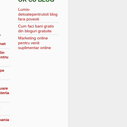
Lumis-
detoatepentrutoti blog
fara povesti
Cum faci bani gratis
din bloguri gratuite
L
Marketing online
pentru venit
net
suplimentar online
din
entru
 pe
luare
teria
a
pania