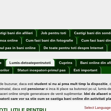
igi bani din afilieri
Job pentru toti
Castigi bani din sond
nca online
Cum faci bani din fotografie
Cum faci bani din
mul pas in bani online
De toate pentru toti despre Internet
e
Lumis-detoatepentrutoti
Cuprins
Bani online din afi
orilor
Sfaturi incepatori-primul pas
Esti important
 de buzunar
, daca esti
student si nu ai prea mult timp la dispozitie
,
stnatal, daca esti
pensionar
si inca iti place sa butonezi pc-ul, lumis-d
i afaceri online simple generatoare de venit suplimentar.
Idei de afaceri 
atorii care vor sa stie cum se castiga bani online din activitati pl
Select Language
OTI, UTILE PENTRU