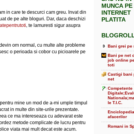
MUNCA PE
INTERNET
 in care te descurci cam greu. Invat din
 luat de pe alte bloguri. Dar, daca deschizi
PLATITA
atepentrutoti
, te lamuresti sigur asupra
BLOGROL
edevin om normal, cu multe alte probleme
Bani grei pe 
psesc o perioada si cobor cu picioarele pe
Bani pe net 
job online p
toti
Castigi bani
net
Competente
Digitale;Eva
Nationala;ma
le T.I.C.
nt pentru mine un mod de a-mi umple timpul
crat in multe din site-urile prezentate.
Enciclopedi
eea ce ma intereseaza cu adevarat este
afacerilor
bordez metode complicate de lucru pentru
Romani in S
plice viata mai mult decat este acum.