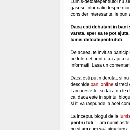
Lumis-detoatepentrutoi nu se 
gasesc informatii despre mod
consider interesante, le pun a
Daca esti debutant in bani s
varsta, sper sa te pot ajuta.
lumis-detoatepentrutoti.
De aceea, te invit sa participi 
pe Internet pentru a-i ajuta s
informatii. Lasa un comentari
Daca esti putin derutat, si nu 
deschide
bani online
si treci
Lamureste-te, si daca nu te de
ca, daca este in spiritul blogu
si iti va raspunde la acel com
La inceput, blogul de la
lumis
pentru toti
. L-am numit astf
nu stiam cum sa-l structurez.