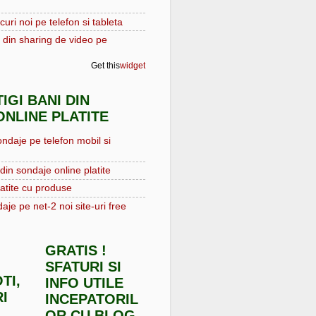
curi noi pe telefon si tableta
 din sharing de video pe
Get this
widget
IGI BANI DIN
NLINE PLATITE
ondaje pe telefon mobil si
din sondaje online platite
atite cu produse
aje pe net-2 noi site-uri free
GRATIS !
SFATURI SI
TI,
INFO UTILE
I
INCEPATORIL
OR CU BLOG