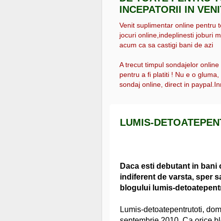
INCEPATORII IN VEN
Venit suplimentar online pentru tot
jocuri online,indeplinesti joburi m
acum ca sa castigi bani de azi
A trecut timpul sondajelor online
pentru a fi platiti ! Nu e o gluma
sondaj online, direct in paypal.Inr
LUMIS-DETOATEPEN
Daca esti debutant in bani o
indiferent de varsta, sper sa
blogului lumis-detoatepentr
Lumis-detoatepentrutoti, dome
septembrie 2010. Ca orice bl