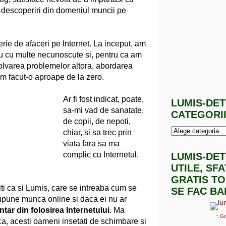
si descoperiri din domeniul muncii pe
ie de afaceri pe Internet. La inceput, am
u cu multe necunoscute si, pentru ca am
zolvarea problemelor altora, abordarea
m facut-o aproape de la zero.
Ar fi fost indicat, poate,
LUMIS-DE
sa-mi vad de sanatate,
CATEGORI
de copii, de nepoti,
chiar, si sa trec prin
viata fara sa ma
complic cu Internetul.
LUMIS-DE
UTILE, SF
GRATIS TO
lti ca si Lumis, care se intreaba cum se
SE FAC BA
supune munca online si daca ei nu ar
tar din folosirea Internetului
. Ma
↑ Gr
 ca, acesti oameni insetati de schimbare si