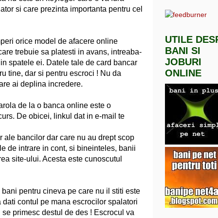
ator si care prezinta importanta pentru cel
UTILE DES
peri orice model de afacere online
BANI SI
 care trebuie sa platesti in avans, intreaba-
JOBURI
in spatele ei. Datele tale de card bancar
ONLINE
ru tine, dar si pentru escroci ! Nu da
are ai deplina incredere.
parola de la o banca online este o
urs. De obicei, linkul dat in e-mail te
r ale bancilor dar care nu au drept scop
le de intrare in cont, si bineinteles, banii
area site-ului. Acesta este cunoscutul
 bani pentru cineva pe care nu il stiti este
a dati contul pe mana escrocilor spalatori
ri se primesc destul de des ! Escrocul va