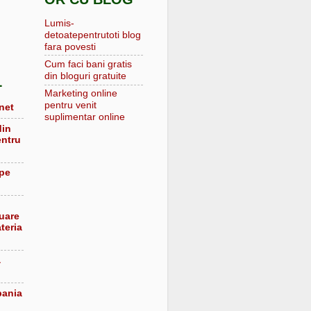
Lumis-
detoatepentrutoti blog
fara povesti
Cum faci bani gratis
din bloguri gratuite
L
Marketing online
pentru venit
net
suplimentar online
din
entru
 pe
luare
teria
a
pania