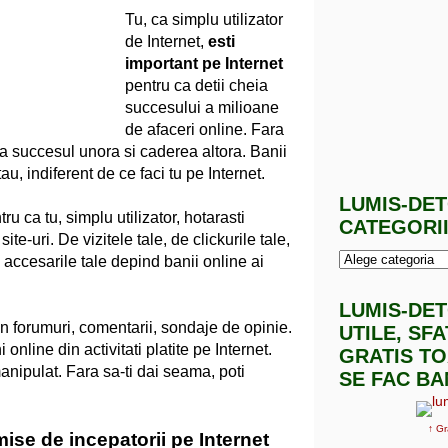
Tu, ca simplu utilizator
de Internet,
esti
important pe Internet
pentru ca detii cheia
succesului a milioane
de afaceri online. Fara
i la succesul unora si caderea altora. Banii
au, indiferent de ce faci tu pe Internet.
LUMIS-DE
ru ca tu, simplu utilizator, hotarasti
CATEGORI
e-uri. De vizitele tale, de clickurile tale,
de accesarile tale depind banii online ai
LUMIS-DE
n forumuri, comentarii, sondaje de opinie.
UTILE, SF
 online din activitati platite pe Internet.
GRATIS TO
manipulat. Fara sa-ti dai seama, poti
SE FAC BA
↑ Gr
mise de incepatorii pe Internet