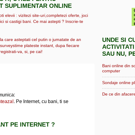
IT SUPLIMENTAR ONLINE
i elevii : vizitezi site-uri,completezi oferte, joci
ici si castigi bani. Ce mai astepti ? Inscrie-te
UNDE SI C
 la care asteptati cel putin o jumatate de an
, surveystime plateste instant, dupa fiecare
ACTIVITATI
egistrati-va, si, pe cai!
SAU NU, P
Bani online din s
computer
Sondaje online pl
De ce din afacere
munica:
nteaza!
. Pe Internet, cu bani, ti se
NT PE INTERNET ?