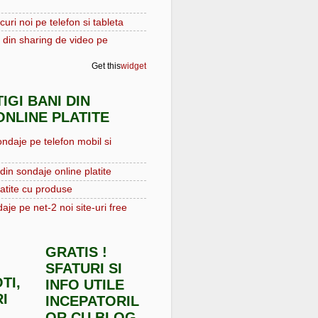
curi noi pe telefon si tableta
 din sharing de video pe
Get this
widget
IGI BANI DIN
NLINE PLATITE
ondaje pe telefon mobil si
din sondaje online platite
atite cu produse
aje pe net-2 noi site-uri free
GRATIS !
SFATURI SI
TI,
INFO UTILE
I
INCEPATORIL
OR CU BLOG