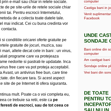
computer
t prin e-mail sau chiar in retele sociale.
te de pe site-urile de retele sociale chiar
Castiga bani in jo
nii tai. Pentru escrocii Internetului,
Venit suplimentar
metoda de a colecta toate datele tale.
Facebook
 cel mai indicat. Cei cu buna credinta vor
e contacta.
UNDE CAST
 si conditiile oricarei oferte gratuite pe
SONDAJE O
rtele gratuite de jocuri, muzica, sau
Bani online din s
mari, altele decat cele in bani : un virus,
computer
talati programe care va protejeaza
Am castigat bani 
rame nedorite si pastrati-le updatate. Inca
Sondaje online pl
rus free care va pot proteja acceptabil.
Vrei bani din sond
a Avast, un antivirus free bun, care tine
ectate. din fiecare tara. Si acest aspect
 site de pe Internet iti ofera siguranta.
DE TOATE
continua mult. Poate ca o voi completa eu,
PENTRU TO
eea ce trebuie sa retii, este ca
pe
INCEPATOR
e feresti de escroci, sau de tot ceea ce
SAU NU IN