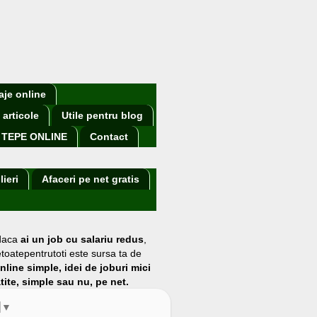
aje online
 articole
Utile pentru blog
TEPE ONLINE
Contact
lieri
Afaceri pe net gratis
 daca
ai un job cu salariu redus
,
etoatepentrutoti este sursa ta de
online simple, idei de joburi mici
atite, simple sau nu, pe net.
▼