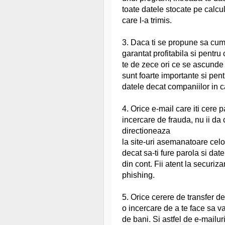
toate datele stocate pe calcul
care l-a trimis.
3. Daca ti se propune sa cum
garantat profitabila si pentru
te de zece ori ce se ascunde 
sunt foarte importante si pent
datele decat companiilor in c
4. Orice e-mail care iti cere 
incercare de frauda, nu ii da c
directioneaza
la site-uri asemanatoare celo
decat sa-ti fure parola si date
din cont. Fii atent la securiz
phishing.
5. Orice cerere de transfer de
o incercare de a te face sa v
de bani. Si astfel de e-mailu