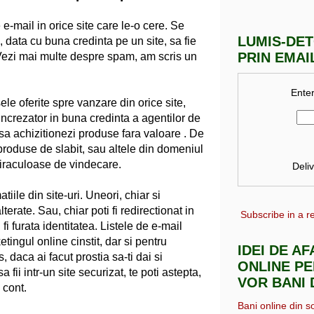
e-mail in orice site care le-o cere. Se
LUMIS-DE
 data cu buna credinta pe un site, sa fie
PRIN EMAI
 Vezi mai multe despre spam, am scris un
Enter
le oferite spre vanzare din orice site,
. Increzator in buna credinta a agentilor de
 sa achizitionezi produse fara valoare . De
u produse de slabit, sau altele din domeniul
miraculoase de vindecare.
Deli
tiile din site-uri. Uneori, chiar si
alterate. Sau, chiar poti fi redirectionat in
Subscribe in a r
 fi furata identitatea. Listele de e-mail
ingul online cinstit, dar si pentru
IDEI DE A
s, daca ai facut prostia sa-ti dai si
ONLINE PE
fii intr-un site securizat, te poti astepta,
VOR BANI 
 cont.
Bani online din s