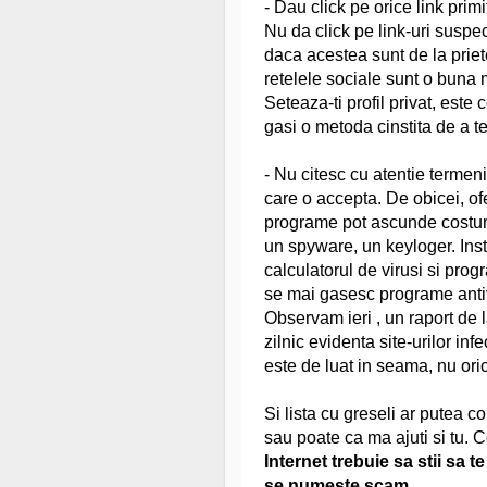
- Dau click pe orice link primi
Nu da click pe link-uri suspec
daca acestea sunt de la priete
retelele sociale sunt o buna 
Seteaza-ti profil privat, este
gasi o metoda cinstita de a t
- Nu citesc cu atentie termenii
care o accepta. De obicei, ofe
programe pot ascunde costuri 
un spyware, un keyloger. Ins
calculatorul de virusi si prog
se mai gasesc programe antivi
Observam ieri , un raport de l
zilnic evidenta site-urilor inf
este de luat in seama, nu orice
Si lista cu greseli ar putea 
sau poate ca ma ajuti si tu. C
Internet trebuie sa stii sa t
se numeste scam
.