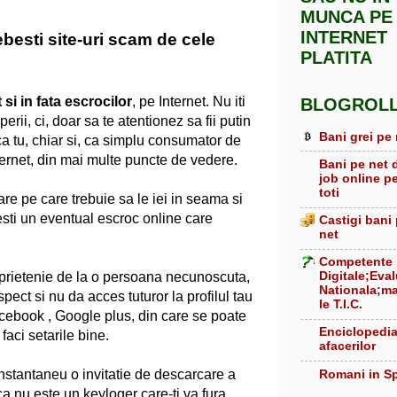
MUNCA PE
INTERNET
besti site-uri scam de cele
PLATITA
 si in fata escrocilor
, pe Internet. Nu iti
BLOGROL
rii, ci, doar sa te atentionez sa fii putin
Bani grei pe 
ca tu, chiar si, ca simplu consumator de
nternet, din mai multe puncte de vedere.
Bani pe net 
job online p
toti
re pe care trebuie sa le iei in seama si
sti un eventual escroc online care
Castigi bani
net
Competente
Digitale;Eva
 prietenie de la o persoana necunoscuta,
Nationala;ma
mspect si nu da acces tuturor la profilul tau
le T.I.C.
Facebook , Google plus, din care se poate
Enciclopedi
faci setarile bine.
afacerilor
Romani in S
 instantaneu o invitatie de descarcare a
a nu este un keyloger care-ti va fura