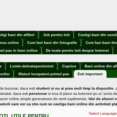
igi bani din afilieri
Job pentru toti
Castigi bani din sond
nca online
Cum faci bani din fotografie
Cum faci bani din
mul pas in bani online
De toate pentru toti despre Internet
e
Lumis-detoatepentrutoti
Cuprins
Bani online din afi
orilor
Sfaturi incepatori-primul pas
Esti important
 de buzunar
, daca esti
student si nu ai prea mult timp la dispozitie
,
stnatal, daca esti
pensionar
si inca iti place sa butonezi pc-ul, lumis-d
i afaceri online simple generatoare de venit suplimentar.
Idei de afaceri 
atorii care vor sa stie cum se castiga bani online din activitati pl
Select Language
OTI, UTILE PENTRU