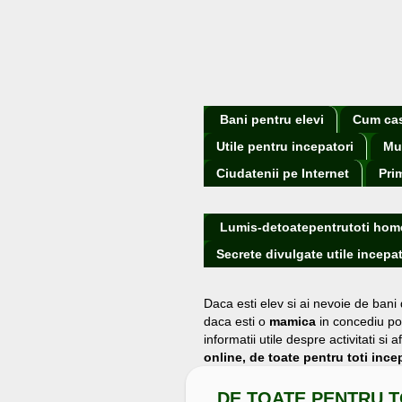
Bani pentru elevi
Cum cast
Utile pentru incepatori
Mu
Ciudatenii pe Internet
Pri
Lumis-detoatepentrutoti hom
Secrete divulgate utile incepat
Daca esti elev si ai nevoie de bani
daca esti o
mamica
in concediu po
informatii utile despre activitati s
online, de toate pentru toti incep
DE TOATE PENTRU T