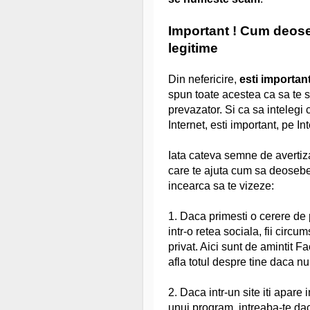
Important ! Cum deose
legitime
Din nefericire,
esti important
spun toate acestea ca sa te spe
prevazator. Si ca sa intelegi 
Internet, esti important, pe I
Iata cateva semne de avertiza
care te ajuta cum sa deosebe
incearca sa te vizeze:
1. Daca primesti o cerere de
intr-o retea sociala, fii circu
privat. Aici sunt de amintit 
afla totul despre tine daca nu 
2. Daca intr-un site iti apare
unui program, intreaba-te dac