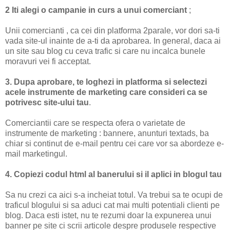
2 Iti alegi o campanie in curs a unui comerciant
;
Unii comercianti , ca cei din platforma 2parale, vor dori sa-ti
vada site-ul inainte de a-ti da aprobarea. In general, daca ai
un site sau blog cu ceva trafic si care nu incalca bunele
moravuri vei fi acceptat.
3. Dupa aprobare, te loghezi in platforma si selectezi
acele instrumente de marketing care consideri ca se
potrivesc site-ului tau
.
Comerciantii care se respecta ofera o varietate de
instrumente de marketing : bannere, anunturi textads, ba
chiar si continut de e-mail pentru cei care vor sa abordeze e-
mail marketingul.
4. Copiezi codul html al banerului si il aplici in blogul tau
Sa nu crezi ca aici s-a incheiat totul. Va trebui sa te ocupi de
traficul blogului si sa aduci cat mai multi potentiali clienti pe
blog. Daca esti istet, nu te rezumi doar la expunerea unui
banner pe site ci scrii articole despre produsele respective