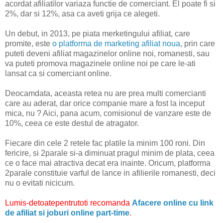
acordat afiliatilor variaza functie de comerciant. El poate fi si
2%, dar si 12%, asa ca aveti grija ce alegeti.
Un debut, in 2013, pe piata merketingului afiliat, care
promite, este
o platforma de marketing afiliat noua
, prin care
puteti deveni afiliat magazinelor online noi, romanesti, sau
va puteti promova magazinele online noi pe care le-ati
lansat ca si comerciant online.
Deocamdata, aceasta retea nu are prea multi comercianti
care au aderat, dar orice companie mare a fost la inceput
mica, nu ? Aici, pana acum, comisionul de vanzare este de
10%, ceea ce este destul de atragator.
Fiecare din cele 2 retele fac platile la minim 100 roni. Din
fericire, si 2parale si-a diminuat pragul minim de plata, ceea
ce o face mai atractiva decat era inainte. Oricum, platforma
2parale constituie varful de lance in afilierile romanesti, deci
nu o evitati nicicum.
Lumis-detoatepentrutoti recomanda
Afacere online cu link
de afiliat si joburi online part-time
.