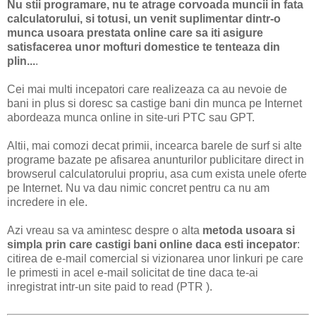
Nu stii programare, nu te atrage corvoada muncii in fata
calculatorului, si totusi, un venit suplimentar dintr-o
munca usoara prestata online care sa iti asigure
satisfacerea unor mofturi domestice te tenteaza din
plin...
.
Cei mai multi incepatori care realizeaza ca au nevoie de
bani in plus si doresc sa castige bani din munca pe Internet
abordeaza munca online in site-uri PTC sau GPT.
Altii, mai comozi decat primii, incearca barele de surf si alte
programe bazate pe afisarea anunturilor publicitare direct in
browserul calculatorului propriu, asa cum exista unele oferte
pe Internet. Nu va dau nimic concret pentru ca nu am
incredere in ele.
Azi vreau sa va amintesc despre o alta
metoda usoara si
simpla prin care castigi bani online daca esti incepator
:
citirea de e-mail comercial si vizionarea unor linkuri pe care
le primesti in acel e-mail solicitat de tine daca te-ai
inregistrat intr-un site paid to read (PTR ).