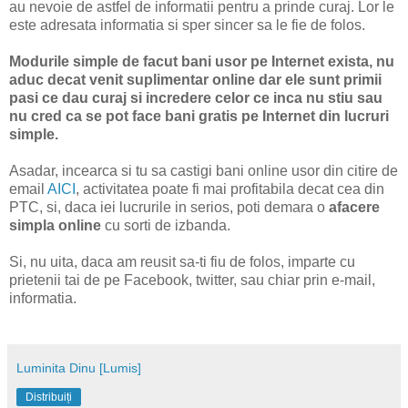
au nevoie de astfel de informatii pentru a prinde curaj. Lor le
este adresata informatia si sper sincer sa le fie de folos.
Modurile simple de facut bani usor pe Internet exista, nu
aduc decat venit suplimentar online dar ele sunt primii
pasi ce dau curaj si incredere celor ce inca nu stiu sau
nu cred ca se pot face bani gratis pe Internet din lucruri
simple.
Asadar, incearca si tu sa castigi bani online usor din citire de
email
AICI
, activitatea poate fi mai profitabila decat cea din
PTC, si, daca iei lucrurile in serios, poti demara o
afacere
simpla online
cu sorti de izbanda.
Si, nu uita, daca am reusit sa-ti fiu de folos, imparte cu
prietenii tai de pe Facebook, twitter, sau chiar prin e-mail,
informatia.
Luminita Dinu [Lumis]
Distribuiți