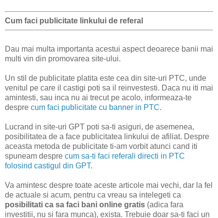
Cum faci publicitate linkului de referal
Dau mai multa importanta acestui aspect deoarece banii mai
multi vin din promovarea site-ului.
Un stil de publicitate platita este cea din site-uri PTC, unde
venitul pe care il castigi poti sa il reinvestesti. Daca nu iti mai
amintesti, sau inca nu ai trecut pe acolo, informeaza-te
despre
cum faci publicitate cu banner in PTC
.
Lucrand in site-uri GPT poti sa-ti asiguri, de asemenea,
posibilitatea de a face publicitatea linkului de afiliat. Despre
aceasta metoda de publicitate ti-am vorbit atunci cand iti
spuneam despre
cum sa-ti faci referali directi in PTC
folosind castigul din GPT
.
Va amintesc despre toate aceste articole mai vechi, dar la fel
de actuale si acum, pentru ca vreau sa intelegeti ca
posibilitati ca sa faci bani online gratis
(adica fara
investitii, nu si fara munca), exista. Trebuie doar sa-ti faci un