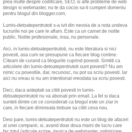
prea multe despre codificare, SEO, si alte probleme de web
design si webmaster, nu te da cocos sa-ti cumperi domeniu
pentru blogul din blogger.com.
Lumis-detoatepentrutoti s-a ivit din nevoia de a nota undeva
lucrurile noi pe care le aflam. Este ca un carnet de notite
public. Notite profesionale, insa, nu personale.
Aici, in lumis-detoatepentrutoti, nu este literatura si nici
povesti, asa cum se presupune ca fiecare blog contine.
Citeam de curand ca blogurile cuprind povesti. Simtiti ca
articolele din lumis-detoatepentrutoti sunt povesti? Nu am
nimic cu povestile, dar, recunosc, nu pot sa scriu povesti. Iar
aici nu vreau si nu am intentionat vreodata sa scriu povesti.
Deci, daca asteptati sa cititi povesti in lumis-
detoatepentrutoti nu va abonati prin email. La fel si daca
sunteti dintre cei ce considerati ca blogul este un ziar in
care, in fiecare dimineata trebuie sa cititi ceva nou.
Desi pare, lumis-detoatepentrutoti nu este un blog de afaceri
al unei companii, si, avand doar doua maini de lucru care
fac totul (articole scrise, munca de webmaster, optimizare