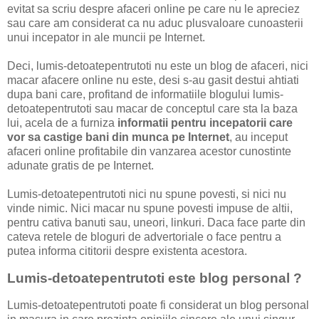
evitat sa scriu despre afaceri online pe care nu le apreciez
sau care am considerat ca nu aduc plusvaloare cunoasterii
unui incepator in ale muncii pe Internet.
Deci, lumis-detoatepentrutoti nu este un blog de afaceri, nici
macar afacere online nu este, desi s-au gasit destui ahtiati
dupa bani care, profitand de informatiile blogului lumis-
detoatepentrutoti sau macar de conceptul care sta la baza
lui, acela de a furniza
informatii pentru incepatorii care
vor sa castige bani din munca pe Internet
, au inceput
afaceri online profitabile din vanzarea acestor cunostinte
adunate gratis de pe Internet.
Lumis-detoatepentrutoti nici nu spune povesti, si nici nu
vinde nimic. Nici macar nu spune povesti impuse de altii,
pentru cativa banuti sau, uneori, linkuri. Daca face parte din
cateva retele de bloguri de advertoriale o face pentru a
putea informa cititorii despre existenta acestora.
Lumis-detoatepentrutoti este blog personal ?
Lumis-detoatepentrutoti poate fi considerat un blog personal