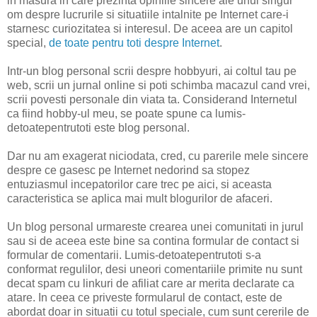
in masura in care prezinta opiniile sincere ale unui singur
om despre lucrurile si situatiile intalnite pe Internet care-i
starnesc curiozitatea si interesul. De aceea are un capitol
special,
de toate pentru toti despre Internet
.
Intr-un blog personal scrii despre hobbyuri, ai coltul tau pe
web, scrii un jurnal online si poti schimba macazul cand vrei,
scrii povesti personale din viata ta. Considerand Internetul
ca fiind hobby-ul meu, se poate spune ca lumis-
detoatepentrutoti este blog personal.
Dar nu am exagerat niciodata, cred, cu parerile mele sincere
despre ce gasesc pe Internet nedorind sa stopez
entuziasmul incepatorilor care trec pe aici, si aceasta
caracteristica se aplica mai mult blogurilor de afaceri.
Un blog personal urmareste crearea unei comunitati in jurul
sau si de aceea este bine sa contina formular de contact si
formular de comentarii. Lumis-detoatepentrutoti s-a
conformat regulilor, desi uneori comentariile primite nu sunt
decat spam cu linkuri de afiliat care ar merita declarate ca
atare. In ceea ce priveste formularul de contact, este de
abordat doar in situatii cu totul speciale, cum sunt cererile de