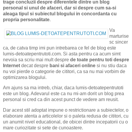
trage concluzii despre diferentele dintre un blog
personal si unul de afaceri, dar si despre cum sa-si
aleaga tipul si subiectul blogului in concordanta cu
propria personalitate
.
Va
marturise
sc sincer
ca, de catva timp imi pun intrebarea ce fel de blog este
lumis-detoatepentrutoti.com. Si asta pentru ca acum simt
nevoia sa scriu mai mult despre
de toate pentru toti despre
Internet
decat despre
bani si afaceri online
si nu stiu daca
nu voi pierde o categorie de cititori, ca sa nu mai vorbim de
optimizarea blogului.
Am ajuns sa ma intreb, chiar, daca lumis-detoatepentrutoti
este un blog. Adevarul este ca nu mi-am dorit un blog prea
personal si cred ca din acest punct de vedere am reusit.
Dar acest stil adoptat impune o restrictionare a subiectelor, o
elaborare atenta a articolelor si o paleta redusa de cititori, cu
un anumit nivel educational, de obicei dintre incepatorii cu o
mare curiozitate si sete de cunoastere.