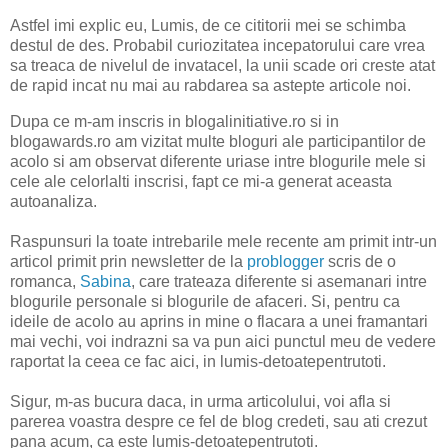
Astfel imi explic eu, Lumis, de ce cititorii mei se schimba
destul de des. Probabil curiozitatea incepatorului care vrea
sa treaca de nivelul de invatacel, la unii scade ori creste atat
de rapid incat nu mai au rabdarea sa astepte articole noi.
Dupa ce m-am inscris in blogalinitiative.ro si in
blogawards.ro am vizitat multe bloguri ale participantilor de
acolo si am observat diferente uriase intre blogurile mele si
cele ale celorlalti inscrisi, fapt ce mi-a generat aceasta
autoanaliza.
Raspunsuri la toate intrebarile mele recente am primit intr-un
articol primit prin newsletter de la
problogger
scris de o
romanca,
Sabina
, care trateaza diferente si asemanari intre
blogurile personale si blogurile de afaceri. Si, pentru ca
ideile de acolo au aprins in mine o flacara a unei framantari
mai vechi, voi indrazni sa va pun aici punctul meu de vedere
raportat la ceea ce fac aici, in lumis-detoatepentrutoti.
Sigur, m-as bucura daca, in urma articolului, voi afla si
parerea voastra despre ce fel de blog credeti, sau ati crezut
pana acum, ca este lumis-detoatepentrutoti.