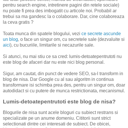
pentru search engine, intretinere pagini din retele sociale)
nu poate fi prea des imbogatit cu articole noi. Probabil ar
trebui sa ma gandesc la o colaborare. Dar, cine colaboreaza
la ceva gratis ?
Toata munca din spatele blogului, vezi
ce secrete ascunde
un blog
, o face un singur om, cu secretele sale (dezvaluite si
aici
), cu bucuriile, limitarile si necazurile sale.
Si atunci, nu mai stiu ce sa cred: lumis-detoatepentrutoti nu
este blog de afaceri dar nu este nici blog personal.
Sigur, am cautat, din punct de vedere SEO, sa-l transform in
blog de nisa. Dar Google cu al sau algoritm in continua
transformare isi schimba prea des, pentru un singur om, doar
autodidact si cu putere de munca restrictionata, mecanismul.
Lumis-detoatepentrutoti este blog de nisa?
Blogurile de nisa sunt acele bloguri cu subiect restrans si
specializate pe un anume domeniu. Cititorii sunt strict
selectionati dintre cei interesati de subiect. De obicei,