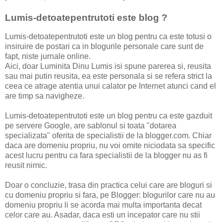
Lumis-detoatepentrutoti este blog ?
Lumis-detoatepentrutoti este un blog pentru ca este totusi o
insiruire de postari ca in blogurile personale care sunt de
fapt, niste jurnale online.
Aici, doar Luminita Dinu Lumis isi spune parerea si, reusita
sau mai putin reusita, ea este personala si se refera strict la
ceea ce atrage atentia unui calator pe Internet atunci cand el
are timp sa navigheze.
Lumis-detoatepentrutoti este un blog pentru ca este gazduit
pe servere Google, are sablonul si toata "dotarea
specializata" oferita de specialistii de la blogger.com. Chiar
daca are domeniu propriu, nu voi omite niciodata sa specific
acest lucru pentru ca fara specialistii de la blogger nu as fi
reusit nimic.
Doar o concluzie, trasa din practica celui care are bloguri si
cu domeniu propriu si fara, pe Blogger: blogurilor care nu au
domeniu propriu li se acorda mai multa importanta decat
celor care au. Asadar, daca esti un incepator care nu stii