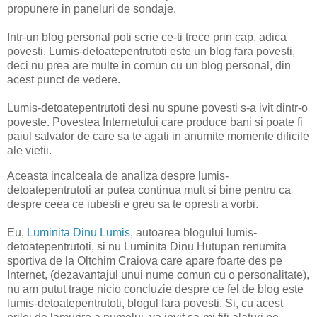
propunere in paneluri de sondaje.
Intr-un blog personal poti scrie ce-ti trece prin cap, adica
povesti. Lumis-detoatepentrutoti este un blog fara povesti,
deci nu prea are multe in comun cu un blog personal, din
acest punct de vedere.
Lumis-detoatepentrutoti desi nu spune povesti s-a ivit dintr-o
poveste. Povestea Internetului care produce bani si poate fi
paiul salvator de care sa te agati in anumite momente dificile
ale vietii.
Aceasta incalceala de analiza despre lumis-
detoatepentrutoti ar putea continua mult si bine pentru ca
despre ceea ce iubesti e greu sa te opresti a vorbi.
Eu,
Luminita Dinu Lumis
, autoarea blogului lumis-
detoatepentrutoti, si nu Luminita Dinu Hutupan renumita
sportiva de la Oltchim Craiova care apare foarte des pe
Internet, (dezavantajul unui nume comun cu o personalitate),
nu am putut trage nicio concluzie despre ce fel de blog este
lumis-detoatepentrutoti, blogul fara povesti. Si, cu acest