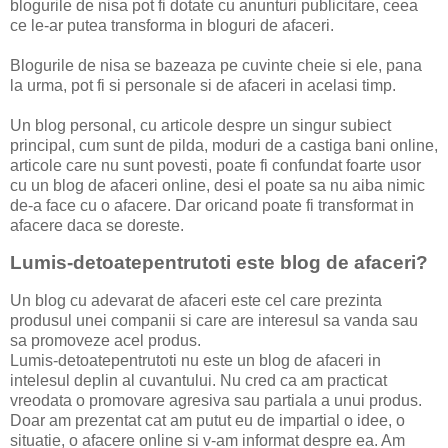
blogurile de nisa pot fi dotate cu anunturi publicitare, ceea
ce le-ar putea transforma in bloguri de afaceri.
Blogurile de nisa se bazeaza pe cuvinte cheie si ele, pana
la urma, pot fi si personale si de afaceri in acelasi timp.
Un blog personal, cu articole despre un singur subiect
principal, cum sunt de pilda, moduri de a castiga bani online,
articole care nu sunt povesti, poate fi confundat foarte usor
cu un blog de afaceri online, desi el poate sa nu aiba nimic
de-a face cu o afacere. Dar oricand poate fi transformat in
afacere daca se doreste.
Lumis-detoatepentrutoti este blog de afaceri?
Un blog cu adevarat de afaceri este cel care prezinta
produsul unei companii si care are interesul sa vanda sau
sa promoveze acel produs.
Lumis-detoatepentrutoti nu este un blog de afaceri in
intelesul deplin al cuvantului. Nu cred ca am practicat
vreodata o promovare agresiva sau partiala a unui produs.
Doar am prezentat cat am putut eu de impartial o idee, o
situatie, o afacere online si v-am informat despre ea. Am