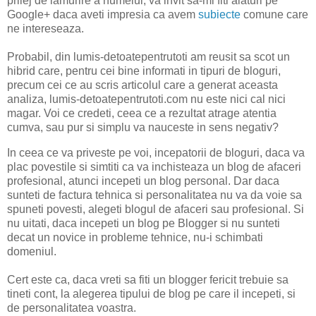
prilej de lamurire a numelui, va invit sa-mi fiti alaturi pe
Google+ daca aveti impresia ca avem
subiecte
comune care
ne intereseaza.
Probabil, din lumis-detoatepentrutoti am reusit sa scot un
hibrid care, pentru cei bine informati in tipuri de bloguri,
precum cei ce au scris articolul care a generat aceasta
analiza, lumis-detoatepentrutoti.com nu este nici cal nici
magar. Voi ce credeti, ceea ce a rezultat atrage atentia
cumva, sau pur si simplu va nauceste in sens negativ?
In ceea ce va priveste pe voi, incepatorii de bloguri, daca va
plac povestile si simtiti ca va inchisteaza un blog de afaceri
profesional, atunci incepeti un blog personal. Dar daca
sunteti de factura tehnica si personalitatea nu va da voie sa
spuneti povesti, alegeti blogul de afaceri sau profesional. Si
nu uitati, daca incepeti un blog pe Blogger si nu sunteti
decat un novice in probleme tehnice, nu-i schimbati
domeniul.
Cert este ca, daca vreti sa fiti un blogger fericit trebuie sa
tineti cont, la alegerea tipului de blog pe care il incepeti, si
de personalitatea voastra.