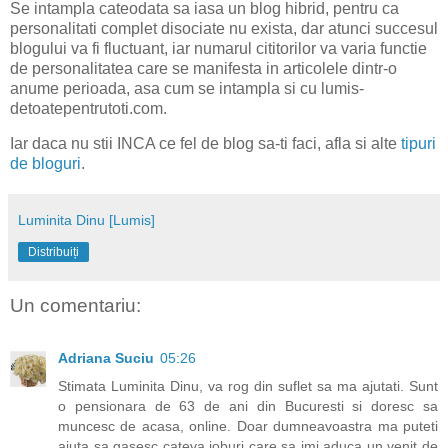
Se intampla cateodata sa iasa un blog hibrid, pentru ca
personalitati complet disociate nu exista, dar atunci succesul
blogului va fi fluctuant, iar numarul cititorilor va varia functie
de personalitatea care se manifesta in articolele dintr-o
anume perioada, asa cum se intampla si cu lumis-
detoatepentrutoti.com.
Iar daca nu stii INCA ce fel de blog sa-ti faci, afla si alte
tipuri
de bloguri
.
Luminita Dinu [Lumis]
Distribuiți
Un comentariu:
Adriana Suciu
05:26
Stimata Luminita Dinu, va rog din suflet sa ma ajutati. Sunt
o pensionara de 63 de ani din Bucuresti si doresc sa
muncesc de acasa, online. Doar dumneavoastra ma puteti
ajuta sa gasesc cateva joburi care sa imi aduca un venit de