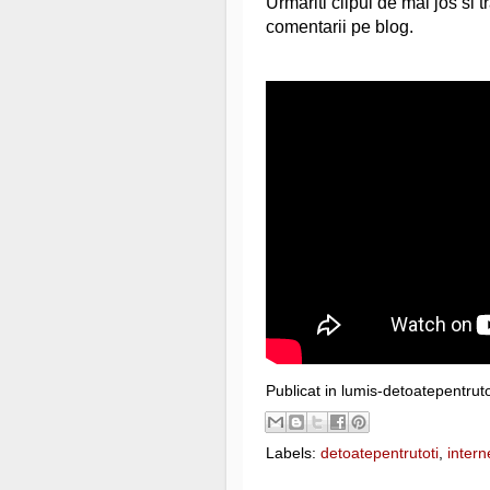
Urmariti clipul de mai jos si tr
comentarii pe blog.
Publicat in lumis-detoatepentrut
Labels:
detoatepentrutoti
,
intern