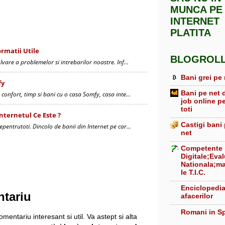
MUNCA PE
INTERNET
PLATITA
ormatii Utile
BLOGROL
olvare a problemelor si intrebarilor noastre. Inf…
Bani grei pe 
fy
Bani pe net 
 confort, timp si bani cu o casa Somfy, casa inte…
job online p
toti
Internetul Ce Este ?
Castigi bani
epentrutoti. Dincolo de banii din Internet pe car…
net
Competente
Digitale;Eva
Nationala;ma
le T.I.C.
Enciclopedi
ntariu
afacerilor
Romani in S
mentariu interesant si util. Va astept si alta