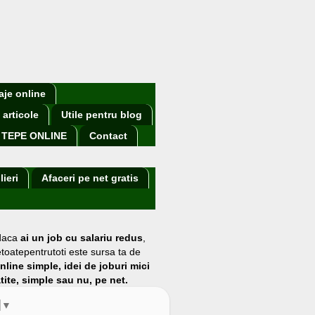
aje online
 articole
Utile pentru blog
TEPE ONLINE
Contact
lieri
Afaceri pe net gratis
 daca
ai un job cu salariu redus
,
etoatepentrutoti este sursa ta de
online simple, idei de joburi mici
atite, simple sau nu, pe net.
▼