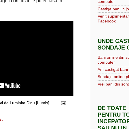
ageti concluzii, le puteti lasa in
computer
Castiga bani in jo
Venit suplimentar
Facebook
UNDE CAST
SONDAJE O
Bani online din s
computer
Am castigat bani 
Sondaje online pl
Vrei bani din sond
oti de
Luminita Dinu [Lumis]
DE TOATE
PENTRU TO
et
INCEPATOR
SAU NU IN