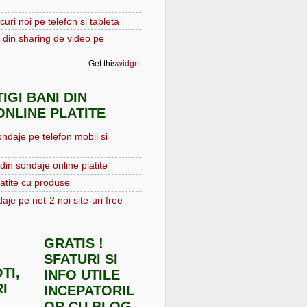
curi noi pe telefon si tableta
 din sharing de video pe
Get this
widget
IGI BANI DIN
NLINE PLATITE
ondaje pe telefon mobil si
din sondaje online platite
atite cu produse
aje pe net-2 noi site-uri free
GRATIS !
SFATURI SI
TI,
INFO UTILE
I
INCEPATORIL
OR CU BLOG