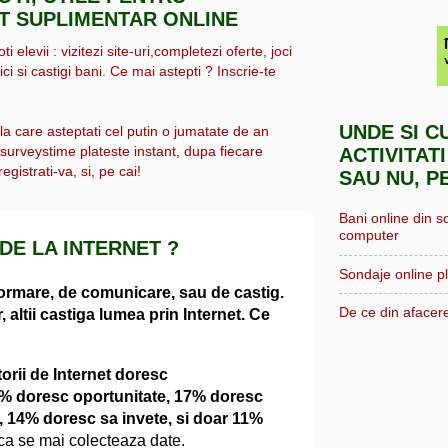
IT SUPLIMENTAR ONLINE
i elevii : vizitezi site-uri,completezi oferte, joci
ici si castigi bani. Ce mai astepti ? Inscrie-te
UNDE SI C
 la care asteptati cel putin o jumatate de an
, surveystime plateste instant, dupa fiecare
ACTIVITATI
egistrati-va, si, pe cai!
SAU NU, P
Bani online din s
computer
 DE LA INTERNET ?
Sondaje online pl
formare, de comunicare, sau de castig.
De ce din afacere
, altii castiga lumea prin Internet. Ce
orii de Internet doresc
 9% doresc oportunitate, 17% doresc
e, 14% doresc sa invete, si doar 11%
inca se mai colecteaza date.