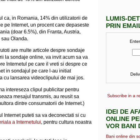
LUMIS-DE
l ca, in Romania, 14% din utilizatorii de
 de pe Internet, un procent care depaseste
PRIN EMAI
ania (doar 6.5%), din Franta, Austria,
 sau Olanda.
Enter
toti are multe articole despre sondaje
rii la sondaje online, va invit acum sa va
e Internetul pe care il vreti si despre ce
net in sondajul pe care l-au initiat
Deli
ta cu lansarea videoclipului de mai jos.
ma intereseza clipul publicitar pentru
Subscribe in a r
seaza mesajul transmis, au reusit sa
ultora dintre consumatorii de Internet.)
IDEI DE A
 Internet puteti sa va deconectati si cu
ONLINE PE
riala a Internetului
, pentru cultura noastra
VOR BANI 
Bani online din s