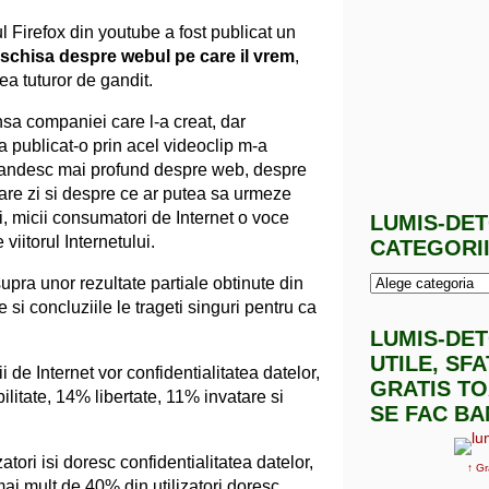
l Firefox din youtube a fost publicat un
schisa despre webul pe care il vrem
,
ea tuturor de gandit.
nsa companiei care l-a creat, dar
 publicat-o prin acel videoclip m-a
 gandesc mai profund despre web, despre
ecare zi si despre ce ar putea sa urmeze
, micii consumatori de Internet o voce
LUMIS-DE
iitorul Internetului.
CATEGORI
pra unor rezultate partiale obtinute din
 si concluziile le trageti singuri pentru ca
LUMIS-DE
UTILE, SF
de Internet vor confidentialitatea datelor,
GRATIS TO
litate, 14% libertate, 11% invatare si
SE FAC BA
atori isi doresc confidentialitatea datelor,
↑ Gr
mai mult de 40% din utilizatori doresc