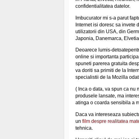
confidentialitatea datelor.
Imbucurator mi s-a parut faptu
Internet isi doresc sa invete
utilizatorii din USA, din Germ
Japonia, Danemarca, Elvetia
Deoarece lumis-detoatepentru
online si importanta participa
spuneti parerea gratuita despr
va doriti sa primiti de la Inter
specialistii de la Mozilla oda
( Inca o data, va spun ca nu 
produsele lansate, ma intere
atinga o coarda sensibila a m
Daca va intereseaza subiectul
un
film despre realitatea mate
tehnica.