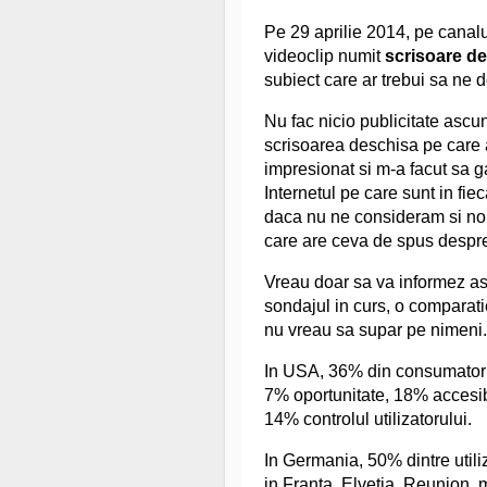
Pe 29 aprilie 2014, pe canalu
videoclip numit
scrisoare de
subiect care ar trebui sa ne d
Nu fac nicio publicitate ascu
scrisoarea deschisa pe care a
impresionat si m-a facut sa
Internetul pe care sunt in fi
daca nu ne consideram si noi
care are ceva de spus despre v
Vreau doar sa va informez asu
sondajul in curs, o comparatie
nu vreau sa supar pe nimeni.
In USA, 36% din consumatorii 
7% oportunitate, 18% accesibi
14% controlul utilizatorului.
In Germania, 50% dintre utiliz
in Franta, Elvetia, Reunion, 