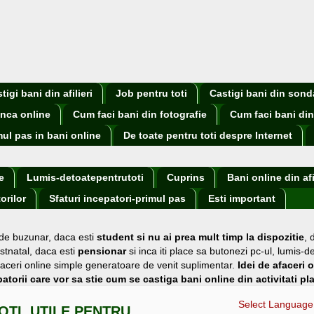
igi bani din afilieri
Job pentru toti
Castigi bani din sond
nca online
Cum faci bani din fotografie
Cum faci bani din
mul pas in bani online
De toate pentru toti despre Internet
e
Lumis-detoatepentrutoti
Cuprins
Bani online din afi
orilor
Sfaturi incepatori-primul pas
Esti important
 de buzunar
, daca esti
student si nu ai prea mult timp la dispozitie
,
stnatal, daca esti
pensionar
si inca iti place sa butonezi pc-ul, lumis-d
i afaceri online simple generatoare de venit suplimentar.
Idei de afaceri 
atorii care vor sa stie cum se castiga bani online din activitati pl
Select Language
OTI, UTILE PENTRU