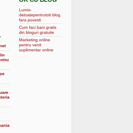
Lumis-
detoatepentrutoti blog
fara povesti
Cum faci bani gratis
din bloguri gratuite
L
Marketing online
pentru venit
net
suplimentar online
din
entru
 pe
luare
teria
a
pania