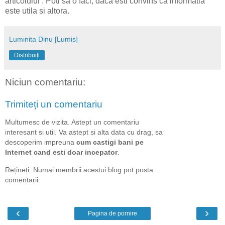
articolului . Poti sa o faci, daca esti convins ca informatia
este utila si altora.
Luminita Dinu [Lumis]
Distribuiți
Niciun comentariu:
Trimiteți un comentariu
Multumesc de vizita. Astept un comentariu
interesant si util. Va astept si alta data cu drag, sa
descoperim impreuna
cum castigi bani pe
Internet cand esti doar incepator
.
Rețineți: Numai membrii acestui blog pot posta
comentarii.
‹
›
Pagina de pornire