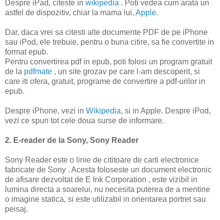
Despre iPad, citeste in
wikipedia
. Poti vedea cum arata un
astfel de dispozitiv, chiar la mama lui,
Apple
.
Dar, daca vrei sa citesti alte documente PDF de pe iPhone
sau iPod, ele trebuie, pentru o buna citire, sa fie convertite in
format epub.
Pentru convertirea pdf in epub, poti folosi un program gratuit
de la
pdfmate
, un site grozav pe care l-am descoperit, si
care iti ofera, gratuit, programe de convertire a pdf-urilor in
epub.
Despre iPhone, vezi in
Wikipedia
, si in Apple. Despre iPod,
vezi ce spun tot cele doua surse de informare.
2. E-reader de la Sony, Sony Reader
Sony Reader este o linie de cititoare de carti electronice
fabricate de Sony . Acesta foloseste un document electronic
de afisare dezvoltat de E Ink Corporation , este vizibil in
lumina directa a soarelui, nu necesita puterea de a mentine
o imagine statica, si este utilizabil in orientarea portret sau
peisaj.