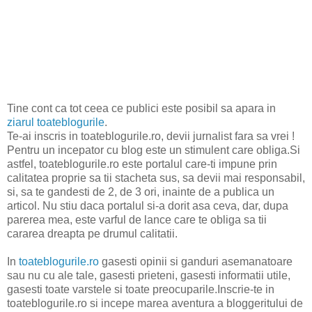
Tine cont ca tot ceea ce publici este posibil sa apara in
ziarul toateblogurile
.
Te-ai inscris in toateblogurile.ro, devii jurnalist fara sa vrei !
Pentru un incepator cu blog este un stimulent care obliga.Si
astfel, toateblogurile.ro este portalul care-ti impune prin
calitatea proprie sa tii stacheta sus, sa devii mai responsabil,
si, sa te gandesti de 2, de 3 ori, inainte de a publica un
articol. Nu stiu daca portalul si-a dorit asa ceva, dar, dupa
parerea mea, este varful de lance care te obliga sa tii
cararea dreapta pe drumul calitatii.
In
toateblogurile.ro
gasesti opinii si ganduri asemanatoare
sau nu cu ale tale, gasesti prieteni, gasesti informatii utile,
gasesti toate varstele si toate preocuparile.Inscrie-te in
toateblogurile.ro si incepe marea aventura a bloggeritului de