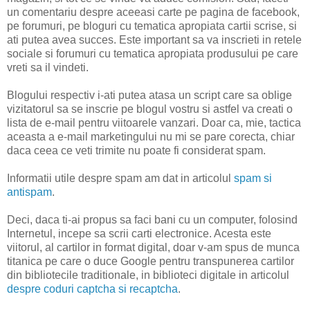
un comentariu despre aceeasi carte pe pagina de facebook,
pe forumuri, pe bloguri cu tematica apropiata cartii scrise, si
ati putea avea succes. Este important sa va inscrieti in retele
sociale si forumuri cu tematica apropiata produsului pe care
vreti sa il vindeti.
Blogului respectiv i-ati putea atasa un script care sa oblige
vizitatorul sa se inscrie pe blogul vostru si astfel va creati o
lista de e-mail pentru viitoarele vanzari. Doar ca, mie, tactica
aceasta a e-mail marketingului nu mi se pare corecta, chiar
daca ceea ce veti trimite nu poate fi considerat spam.
Informatii utile despre spam am dat in articolul
spam si
antispam
.
Deci, daca ti-ai propus sa faci bani cu un computer, folosind
Internetul, incepe sa scrii carti electronice. Acesta este
viitorul, al cartilor in format digital, doar v-am spus de munca
titanica pe care o duce Google pentru transpunerea cartilor
din bibliotecile traditionale, in biblioteci digitale in articolul
despre coduri captcha si recaptcha
.