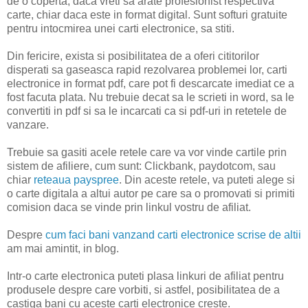
de o coperta, daca vreti sa arate profesionist respectiva
carte, chiar daca este in format digital. Sunt softuri gratuite
pentru intocmirea unei carti electronice, sa stiti.
Din fericire, exista si posibilitatea de a oferi cititorilor
disperati sa gaseasca rapid rezolvarea problemei lor, carti
electronice in format pdf, care pot fi descarcate imediat ce a
fost facuta plata. Nu trebuie decat sa le scrieti in word, sa le
convertiti in pdf si sa le incarcati ca si pdf-uri in retetele de
vanzare.
Trebuie sa gasiti acele retele care va vor vinde cartile prin
sistem de afiliere, cum sunt: Clickbank, paydotcom, sau
chiar
reteaua payspree
. Din aceste retele, va puteti alege si
o carte digitala a altui autor pe care sa o promovati si primiti
comision daca se vinde prin linkul vostru de afiliat.
Despre
cum faci bani vanzand carti electronice scrise de altii
am mai amintit, in blog.
Intr-o carte electronica puteti plasa linkuri de afiliat pentru
produsele despre care vorbiti, si astfel, posibilitatea de a
castiga bani cu aceste carti electronice creste.