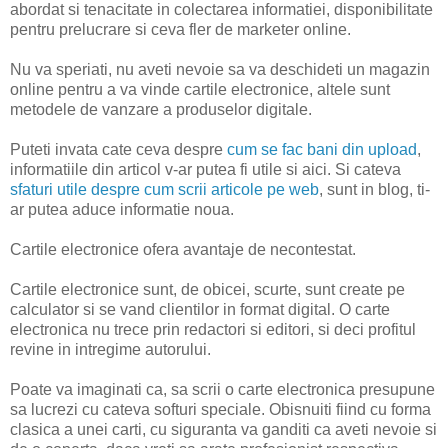
abordat si tenacitate in colectarea informatiei, disponibilitate
pentru prelucrare si ceva fler de marketer online.
Nu va speriati, nu aveti nevoie sa va deschideti un magazin
online pentru a va vinde cartile electronice, altele sunt
metodele de vanzare a produselor digitale.
Puteti invata cate ceva despre
cum se fac bani din upload
,
informatiile din articol v-ar putea fi utile si aici. Si cateva
sfaturi utile despre cum scrii articole pe web
, sunt in blog, ti-
ar putea aduce informatie noua.
Cartile electronice ofera avantaje de necontestat.
Cartile electronice sunt, de obicei, scurte, sunt create pe
calculator si se vand clientilor in format digital. O carte
electronica nu trece prin redactori si editori, si deci profitul
revine in intregime autorului.
Poate va imaginati ca, sa scrii o carte electronica presupune
sa lucrezi cu cateva softuri speciale. Obisnuiti fiind cu forma
clasica a unei carti, cu siguranta va ganditi ca aveti nevoie si