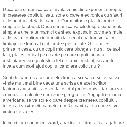
Daca esti o mamica care invata zilnic din experienta proprie
in cresterea copilului sau, scrie o carte electronica cu sfaturi
utile pentru celelalte mamici. Oamenilor le plac lucrurile
simple si la obiect. Daca o mamica va citi despre experienta
simpla a unei alte mamici ca si ea, expusa in cuvinte simple,
altfel va receptiona informatia ta, decat una transmisa in
limbajul de lemn al cartilor de specialitate. Si cand esti
prinsa in casa, cu un copil mic care plange si nu stii ce sa-i
faci, platesti oricat pe o carte pe care o poti incarca
instantaneu si o platesti la fel de rapid, instant, si care te
invata cum sa-ti ajuti copilul cand are colici, nu ?
Sunt de parere ca o carte electronica scrisa cu suflet se va
vinde mult mai bine decat una scrisa de acei scriitori
fantoma angajati, care vor face totul profesionist, dar fara sa
cunoasca realitatile unei zone geografice. Angajati o mama
americana, sa va scrie o carte despre cresterea copilului,
incercati sa vindeti mamelor din Romania acea carte si veti
vedea ce va iesi !
Intocmiti un document word, atractiv, cu fotografii atragatoare