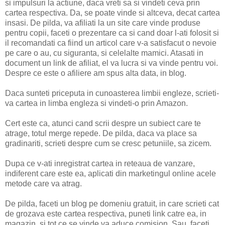
si impulsuri la actiune, daca vreti sa si vindeti ceva prin
cartea respectiva. Da, se poate vinde si altceva, decat cartea
insasi. De pilda, va afiliati la un site care vinde produse
pentru copii, faceti o prezentare ca si cand doar l-ati folosit si
il recomandati ca fiind un articol care v-a satisfacut o nevoie
pe care o au, cu siguranta, si celelalte mamici. Atasati in
document un link de afiliat, el va lucra si va vinde pentru voi.
Despre ce este o afiliere am spus alta data, in blog.
Daca sunteti priceputa in cunoasterea limbii engleze, scrieti-
va cartea in limba engleza si vindeti-o prin Amazon.
Cert este ca, atunci cand scrii despre un subiect care te
atrage, totul merge repede. De pilda, daca va place sa
gradinariti, scrieti despre cum se cresc petuniile, sa zicem.
Dupa ce v-ati inregistrat cartea in reteaua de vanzare,
indiferent care este ea, aplicati din marketingul online acele
metode care va atrag.
De pilda, faceti un blog pe domeniu gratuit, in care scrieti cat
de grozava este cartea respectiva, puneti link catre ea, in
magazin, si tot ce se vinde va aduce comision. Sau, faceti