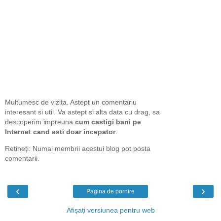
Multumesc de vizita. Astept un comentariu
interesant si util. Va astept si alta data cu drag, sa
descoperim impreuna
cum castigi bani pe
Internet cand esti doar incepator
.
Rețineți: Numai membrii acestui blog pot posta
comentarii.
‹
›
Pagina de pornire
Afișați versiunea pentru web