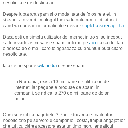
nesolicitate de destinatari.
Despre lupta antispam si o modalitate de folosire a ei, in
site-uri, am vorbit in blogul lumis-detoatepentrutoti atunci
cand va dadeam informatii utile despre
captcha si recaptcha
.
Daca esti un simplu utilizator de Internet in .ro si au inceput
sa te invadeze mesajele spam, poti merge
aici
ca sa declari
o adresa de e-mail care te agaseaza cu anunturi publicitare
nesolicitate.
Iata ce ne spune
wikipedia
despre spam :
In Romania, exista 13 milioane de utilizatori de
Internet, iar pagubele produse de spam, in
companii, se ridica la 270 de milioane de dolari
pe an.
Cum se explica pagubele ? Pai…stocarea e-mailurilor
nesolicitate pe serverele companiei, costa, timpul angajatilor
cheltuit cu citirea acestora este un timp mort, iar traficul