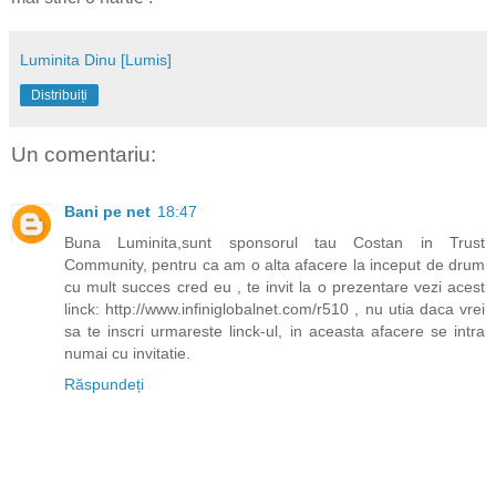
Luminita Dinu [Lumis]
Distribuiți
Un comentariu:
Bani pe net
18:47
Buna Luminita,sunt sponsorul tau Costan in Trust
Community, pentru ca am o alta afacere la inceput de drum
cu mult succes cred eu , te invit la o prezentare vezi acest
linck: http://www.infiniglobalnet.com/r510 , nu utia daca vrei
sa te inscri urmareste linck-ul, in aceasta afacere se intra
numai cu invitatie.
Răspundeți