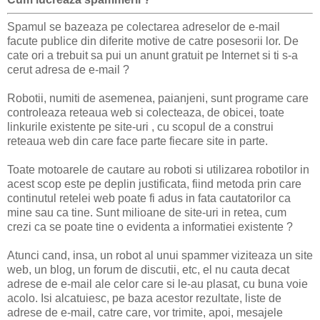
Spamul se bazeaza pe colectarea adreselor de e-mail
facute publice din diferite motive de catre posesorii lor. De
cate ori a trebuit sa pui un anunt gratuit pe Internet si ti s-a
cerut adresa de e-mail ?
Robotii, numiti de asemenea, paianjeni, sunt programe care
controleaza reteaua web si colecteaza, de obicei, toate
linkurile existente pe site-uri , cu scopul de a construi
reteaua web din care face parte fiecare site in parte.
Toate motoarele de cautare au roboti si utilizarea robotilor in
acest scop este pe deplin justificata, fiind metoda prin care
continutul retelei web poate fi adus in fata cautatorilor ca
mine sau ca tine. Sunt milioane de site-uri in retea, cum
crezi ca se poate tine o evidenta a informatiei existente ?
Atunci cand, insa, un robot al unui spammer viziteaza un site
web, un blog, un forum de discutii, etc, el nu cauta decat
adrese de e-mail ale celor care si le-au plasat, cu buna voie
acolo. Isi alcatuiesc, pe baza acestor rezultate, liste de
adrese de e-mail, catre care, vor trimite, apoi, mesajele