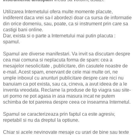
Utilizarea Internetului ofera multe momente placute,
indiferent daca vrei sa-l abordezi doar ca sursa de informatie
din orice domeniu, sau, poate, ca si instrument prin care sa
castigi bani online.
Dar, exista si o parte a Internetului mai putin placuta :
spamul.
Spamul are diverse manifestari. Va invit sa discutam despre
cea mai comuna si neplacuta forma de spam: cea a
mesajelor nesolicitate , publicitare, din casutele noastre de
e-mail. Acest spam, enervant de cele mai multe ori, ne
umple inboxul cu anunturi publicitare despre care nici nu
banuiam ca pot exista, sau ca, cineva, a avut ideea de a le
inventa vreodata. Reclame la produse de tip viagra sau site-
uri porno ne pot agasa in asa masura incat ne putem
schimba de tot parerea despre ceea ce inseamna Internetul.
Spamul se caracterizeaza prin faptul ca este agresiv,
repetabil si nu da dreptul la optiune.
Chiar si acele nevinovate mesaje cu urari de bine sau texte