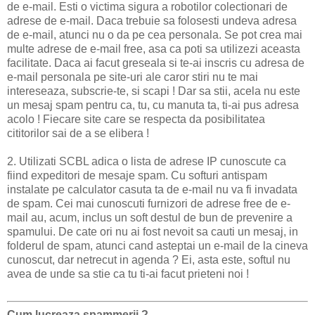
de e-mail. Esti o victima sigura a robotilor colectionari de
adrese de e-mail. Daca trebuie sa folosesti undeva adresa
de e-mail, atunci nu o da pe cea personala. Se pot crea mai
multe adrese de e-mail free, asa ca poti sa utilizezi aceasta
facilitate. Daca ai facut greseala si te-ai inscris cu adresa de
e-mail personala pe site-uri ale caror stiri nu te mai
intereseaza, subscrie-te, si scapi ! Dar sa stii, acela nu este
un mesaj spam pentru ca, tu, cu manuta ta, ti-ai pus adresa
acolo ! Fiecare site care se respecta da posibilitatea
cititorilor sai de a se elibera !
2. Utilizati SCBL adica o lista de adrese IP cunoscute ca
fiind expeditori de mesaje spam. Cu softuri antispam
instalate pe calculator casuta ta de e-mail nu va fi invadata
de spam. Cei mai cunoscuti furnizori de adrese free de e-
mail au, acum, inclus un soft destul de bun de prevenire a
spamului. De cate ori nu ai fost nevoit sa cauti un mesaj, in
folderul de spam, atunci cand asteptai un e-mail de la cineva
cunoscut, dar netrecut in agenda ? Ei, asta este, softul nu
avea de unde sa stie ca tu ti-ai facut prieteni noi !
Cum lucreaza spammerii ?