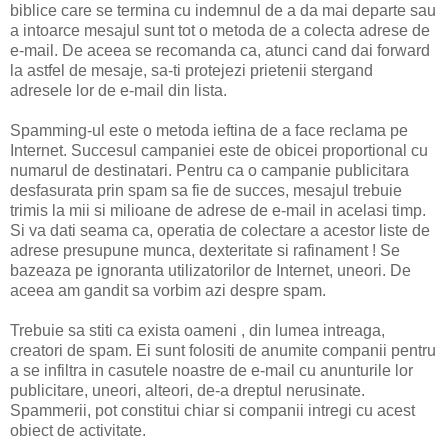
biblice care se termina cu indemnul de a da mai departe sau
a intoarce mesajul sunt tot o metoda de a colecta adrese de
e-mail. De aceea se recomanda ca, atunci cand dai forward
la astfel de mesaje, sa-ti protejezi prietenii stergand
adresele lor de e-mail din lista.
Spamming-ul este o metoda ieftina de a face reclama pe
Internet. Succesul campaniei este de obicei proportional cu
numarul de destinatari. Pentru ca o campanie publicitara
desfasurata prin spam sa fie de succes, mesajul trebuie
trimis la mii si milioane de adrese de e-mail in acelasi timp.
Si va dati seama ca, operatia de colectare a acestor liste de
adrese presupune munca, dexteritate si rafinament ! Se
bazeaza pe ignoranta utilizatorilor de Internet, uneori. De
aceea am gandit sa vorbim azi despre spam.
Trebuie sa stiti ca exista oameni , din lumea intreaga,
creatori de spam. Ei sunt folositi de anumite companii pentru
a se infiltra in casutele noastre de e-mail cu anunturile lor
publicitare, uneori, alteori, de-a dreptul nerusinate.
Spammerii, pot constitui chiar si companii intregi cu acest
obiect de activitate.