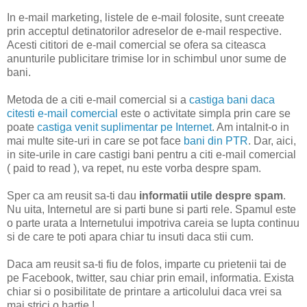
In e-mail marketing, listele de e-mail folosite, sunt creeate
prin acceptul detinatorilor adreselor de e-mail respective.
Acesti cititori de e-mail comercial se ofera sa citeasca
anunturile publicitare trimise lor in schimbul unor sume de
bani.
Metoda de a citi e-mail comercial si a
castiga bani daca
citesti e-mail comercial
este o activitate simpla prin care se
poate
castiga venit suplimentar pe Internet
. Am intalnit-o in
mai multe site-uri in care se pot face
bani din PTR
. Dar, aici,
in site-urile in care castigi bani pentru a citi e-mail comercial
( paid to read ), va repet, nu este vorba despre spam.
Sper ca am reusit sa-ti dau
informatii utile despre spam
.
Nu uita, Internetul are si parti bune si parti rele. Spamul este
o parte urata a Internetului impotriva careia se lupta continuu
si de care te poti apara chiar tu insuti daca stii cum.
Daca am reusit sa-ti fiu de folos, imparte cu prietenii tai de
pe Facebook, twitter, sau chiar prin email, informatia. Exista
chiar si o posibilitate de printare a articolului daca vrei sa
mai strici o hartie !