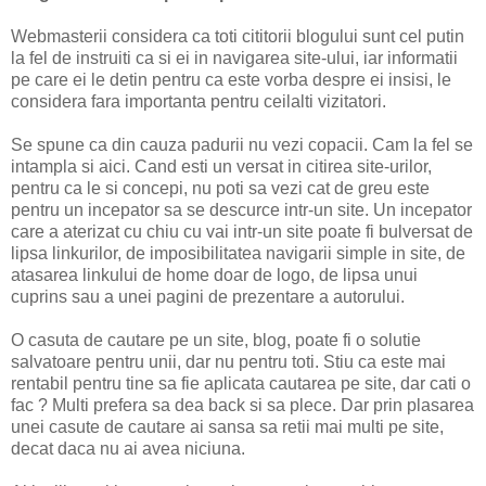
Webmasterii considera ca toti cititorii blogului sunt cel putin
la fel de instruiti ca si ei in navigarea site-ului, iar informatii
pe care ei le detin pentru ca este vorba despre ei insisi, le
considera fara importanta pentru ceilalti vizitatori.
Se spune ca din cauza padurii nu vezi copacii. Cam la fel se
intampla si aici. Cand esti un versat in citirea site-urilor,
pentru ca le si concepi, nu poti sa vezi cat de greu este
pentru un incepator sa se descurce intr-un site. Un incepator
care a aterizat cu chiu cu vai intr-un site poate fi bulversat de
lipsa linkurilor, de imposibilitatea navigarii simple in site, de
atasarea linkului de home doar de logo, de lipsa unui
cuprins sau a unei pagini de prezentare a autorului.
O casuta de cautare pe un site, blog, poate fi o solutie
salvatoare pentru unii, dar nu pentru toti. Stiu ca este mai
rentabil pentru tine sa fie aplicata cautarea pe site, dar cati o
fac ? Multi prefera sa dea back si sa plece. Dar prin plasarea
unei casute de cautare ai sansa sa retii mai multi pe site,
decat daca nu ai avea niciuna.