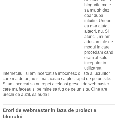
blogurile mele
sa ma ghidez
doar dupa
intuitie. Uneori,
ea m-a ajutat,
alteori, nu. Si
atunci , mi-am
adus aminte de
modul in care
procedam cand
eram absolut
incepator in
utilizarea
Internetului, si am incercat sa intocmesc o lista a lucrurilor
care ma deranjau si ma faceau sa plec rapid de pe un site.
Si am incercat sa nu repet aceleasi greseli de webmaster
care ma faceau si pe mine sa fug de pe un site. Cine are
urechi de auzit, sa auda !
Erori de webmaster in faza de proiect a
blogului