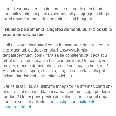
Uneori, webmasterii nu tin cont de metodele directe prin
care utilizatorii mai putin experimentati pot ajunge la blogul
lor, si anume numele de domeniu si titlul blogului.
- Numele de domeniu, alegerea domeniului, si o posibila
eroare de webmaster
Unii utilizatori incepatori cauta in motoarele de cautare, un
site, dupa url, ca de exemplu, http://www.lumis-
detoatepentrutoti.com /, fara sa fie constienti ca, daca stiu
url-ul nu trebuie decat sa-l scrie in browser. De aceea, vrei
nu vrei, numele domeniului tau este un cuvant cheie, nu ?
As indrazni sa spun, chiar, ca, bloguri cu acelasi titlu pot
exista, dar domenii denumite la fel, nu.
Dar ce te faci, tu, ca utilizator incepator de Internet, cand url-
ul de retinut este un ditamai carnat care nu incape pe doua
randuri ? Un raspuns pentru utilizatori: scurtezi url-ul dupa
cum am scris in articolul
cum castigi bani online din
scurtarea de url
.