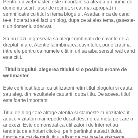
Pentru un webmaster, este important sa aleaga un nume de
domeniu scurt , usor de retinut, si cat mai apropiat in
semnificatie cu titlul si tema blogului. Asadar, inca de cand
te-ai hotarat sa-ti faci un blog, dupa ce ai ales tema, gaseste-
ti un domeniu adecvat.
Sa nu cazi in greseala sa alegi combinatii de cuvinte de-a
dreptul hilare. Atentie la imbinarea cuvintelor, pune cratima
intre ele pentru ca numele citit in url sa aiba sensul real cand
este citit.
-Titlul blogului, alegerea titlului si o posibila eroare de
webmaster
Este certificat faptul ca utilizatorii retin titlul blogului si cauta,
sau aleg, din rezultatele cautarii, dupa titlu. De aceea, titlul
este foarte important.
Titlul de blog care atrage atentia si starneste curiozitatea iti
aduce vizitatori mai repede decat descrierea meta pe care o
anexezi. Este demonstrat ca utilizatorii de Internet au
tendinta de a hotari click-ul pe hiperlinkul atasat titlului,
functie de cat de mult, titlul afisat de cautare le starneste