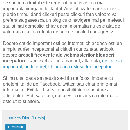
se spune ca textul este rege, cititorul este cea mai
importanta veriga in tot lantul. Acel utilizator care simte ca
pierde timpul dand clickuri peste clickuri fara valoare va
prefera sa gaseasca un blog cu o navigare mai pe intelesul
sau si mai domestic, chiar daca informatia nu este atat de
valoroasa ca cea oferita de un site incalcit dar agresiv.
Despre cat de important esti pe Internet, chiar daca esti un
simplu surfer incepator si ai citit din curiozitate, articolul
despre
greseli frecvente ale webmasterilor bloggeri
incepatori
, ti-am explicat, in amanunt, alta data,
de ce esti
important, pe Internet, chiar daca esti surfer incepator
.
Si, nu uita, daca am reusit sa-ti fiu de folos, imparte cu
prietenii tai de pe Facebook, twitter, sau chiar prin e-mail,
informatia . Exista chiar si o posibilitate de printare a
articolului . Poti sa o faci, daca esti convins ca informatia
este utila si altora.
Luminita Dinu [Lumis]
Distribuiți