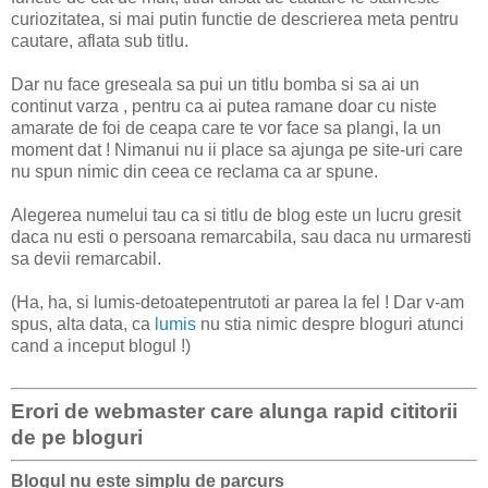
curiozitatea, si mai putin functie de descrierea meta pentru
cautare, aflata sub titlu.
Dar nu face greseala sa pui un titlu bomba si sa ai un
continut varza , pentru ca ai putea ramane doar cu niste
amarate de foi de ceapa care te vor face sa plangi, la un
moment dat ! Nimanui nu ii place sa ajunga pe site-uri care
nu spun nimic din ceea ce reclama ca ar spune.
Alegerea numelui tau ca si titlu de blog este un lucru gresit
daca nu esti o persoana remarcabila, sau daca nu urmaresti
sa devii remarcabil.
(Ha, ha, si lumis-detoatepentrutoti ar parea la fel ! Dar v-am
spus, alta data, ca
lumis
nu stia nimic despre bloguri atunci
cand a inceput blogul !)
Erori de webmaster care alunga rapid cititorii
de pe bloguri
Blogul nu este simplu de parcurs