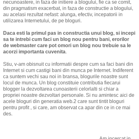
necunoastere, in faza de initiere a blogului, fie ca se comit,
din pragmatism exacerbat, in faza de constructie a blogului,
au acelasi rezultat nefast: alunga, efectiv, incepatorii in
utilizarea Internetului, de pe bloguri.
Daca esti la primul pas in constructia unui blog, si incepi
sa te intrebi cum faci un blog nou pentru bani, erorilor
de webmaster care pot omori un blog nou trebuie sa le
acorzi importanta cuvenita
.
Stiu, v-am obisnuit cu informatii despre cum sa faci bani din
Internet si cum castigi bani din munca pe Internet. Indiferent
ca suntem vechi sau noi in bransa, blogurile noastre sunt
locul de munca. Un blog constituie contributia fiecarui
blogger la dezvoltarea cunoasterii celorlalti si chiar a
propriei noastre dezvoltari personale. Si nu amintesc aici de
acele bloguri din generatia web.2 care sunt tintit bloguri
pentru profit , si care, am observat ca apar din ce in ce mai
des.
Am incercat in