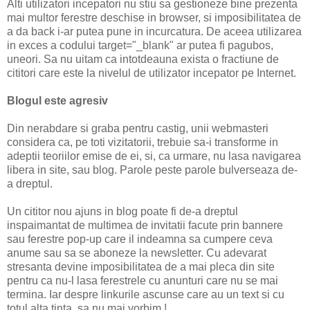
Alti utilizatori incepatori nu stiu sa gestioneze bine prezenta
mai multor ferestre deschise in browser, si imposibilitatea de
a da back i-ar putea pune in incurcatura. De aceea utilizarea
in exces a codului target="_blank" ar putea fi pagubos,
uneori. Sa nu uitam ca intotdeauna exista o fractiune de
cititori care este la nivelul de utilizator incepator pe Internet.
Blogul este agresiv
Din nerabdare si graba pentru castig, unii webmasteri
considera ca, pe toti vizitatorii, trebuie sa-i transforme in
adeptii teoriilor emise de ei, si, ca urmare, nu lasa navigarea
libera in site, sau blog. Parole peste parole bulverseaza de-
a dreptul.
Un cititor nou ajuns in blog poate fi de-a dreptul
inspaimantat de multimea de invitatii facute prin bannere
sau ferestre pop-up care il indeamna sa cumpere ceva
anume sau sa se aboneze la newsletter. Cu adevarat
stresanta devine imposibilitatea de a mai pleca din site
pentru ca nu-l lasa ferestrele cu anunturi care nu se mai
termina. Iar despre linkurile ascunse care au un text si cu
totul alta tinta, sa nu mai vorbim !