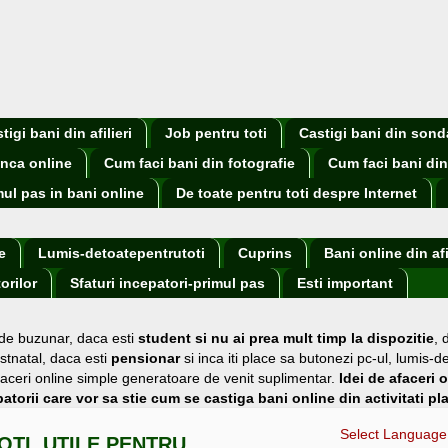
igi bani din afilieri
Job pentru toti
Castigi bani din sond
nca online
Cum faci bani din fotografie
Cum faci bani din
mul pas in bani online
De toate pentru toti despre Internet
e
Lumis-detoatepentrutoti
Cuprins
Bani online din afi
orilor
Sfaturi incepatori-primul pas
Esti important
 de buzunar
, daca esti
student si nu ai prea mult timp la dispozitie
,
stnatal, daca esti
pensionar
si inca iti place sa butonezi pc-ul, lumis-d
i afaceri online simple generatoare de venit suplimentar.
Idei de afaceri 
atorii care vor sa stie cum se castiga bani online din activitati pl
Select Language
OTI, UTILE PENTRU