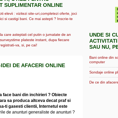
IT SUPLIMENTAR ONLINE
i elevii : vizitezi site-uri,completezi oferte, joci
ici si castigi bani. Ce mai astepti ? Inscrie-te
UNDE SI C
 la care asteptati cel putin o jumatate de an
, surveystime plateste instant, dupa fiecare
ACTIVITATI
egistrati-va, si, pe cai!
SAU NU, P
Bani online din s
computer
-IDEI DE AFACERI ONLINE
Sondaje online pl
De ce din afacere
 face bani din inchirieri ? Obiecte
 fara sa produca altceva decat praf si
a-ti gasesti clientii, Internetul este
urile de anunturi generaliste de anunturi ?