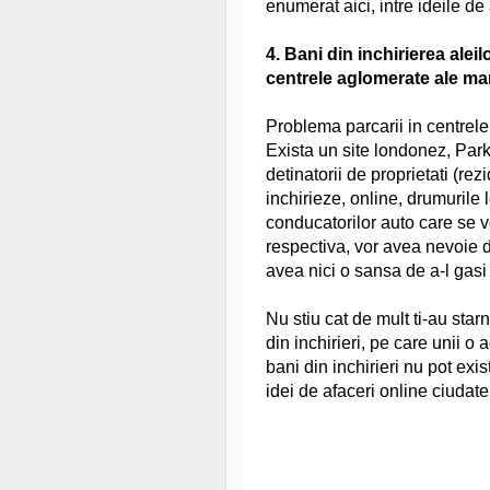
enumerat aici, intre ideile de 
4. Bani din inchirierea aleil
centrele aglomerate ale mar
Problema parcarii in centrele
Exista un site londonez, Par
detinatorii de proprietati (re
inchirieze, online, drumurile 
conducatorilor auto care se v
respectiva, vor avea nevoie d
avea nici o sansa de a-l gasi a
Nu stiu cat de mult ti-au star
din inchirieri, pe care unii o
bani din inchirieri nu pot exi
idei de afaceri online ciudate,