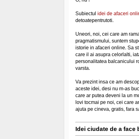
Subiectul
idei de afaceri onl
detoatepentrutoti.
Uneori, noi, cei care am rama
pragmatismului, suntem stupef
istorie in afaceri online. Sa s
care il ai asupra celorlalti, i
personalitatea balcanicului r
varsta.
Va prezint insa ce am descope
aceste idei, desi nu m-as buc
care ar putea deveni la un mo
lovi tocmai pe noi, cei care 
ajuta pe cineva, gratis, fara s
Idei ciudate de a face 