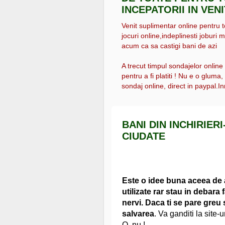
INCEPATORII IN VEN
Venit suplimentar online pentru tot
jocuri online,indeplinesti joburi m
acum ca sa castigi bani de azi
A trecut timpul sondajelor online
pentru a fi platiti ! Nu e o gluma
sondaj online, direct in paypal.Inr
BANI DIN INCHIRIERI
CIUDATE
Este o idee buna aceea de a
utilizate rar stau in debara
nervi. Daca ti se pare greu s
salvarea
. Va ganditi la site-
O, nu !