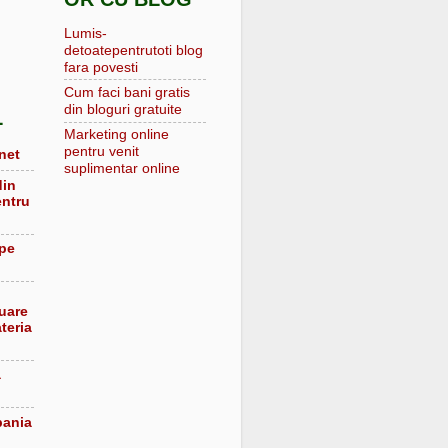
Lumis-
detoatepentrutoti blog
fara povesti
Cum faci bani gratis
din bloguri gratuite
L
Marketing online
pentru venit
net
suplimentar online
din
entru
 pe
luare
teria
a
pania