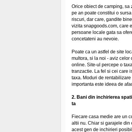
Orice obiect de camping, sa 
pe an poate constitui o sursa 
riscuri, dar care, gandite bin
vizita snapgoods.com, care es
persoane locale gata sa ofere 
concetateni au nevoie.
Poate ca un astfel de site local
multora, si la noi - aviz celor 
online. Site-ul percepe o tax
tranzactie. La fel si cei care 
taxa. Moduri de rentabilizare
importanta este ideea de afa
2. Bani din inchirierea spat
ta
Fiecare casa medie are un col
altii nu. Chiar si garajele di
acest gen de inchirieri posibile