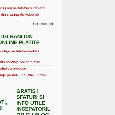
curi noi pe telefon si tableta
 din sharing de video pe
Get this
widget
IGI BANI DIN
NLINE PLATITE
ondaje pe telefon mobil si
din sondaje online platite
atite cu produse
aje pe net-2 noi site-uri free
GRATIS !
SFATURI SI
TI,
INFO UTILE
I
INCEPATORIL
OR CU BLOG