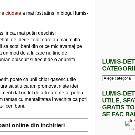
ine ciudate
a mai fost atins in blogul lumis-
s, inca, mai putin deschisi
iati de ideile celor care au mai multa
tii sa scoti bani din orice mic avantaj pe
ata un mod de a fi, care nu tine de
oman obisnuit si trecut de o anumita
LUMIS-DE
CATEGORI
rit, poate ca unii chiar gasesc utile
ura sa stiu ca am promovat niste idei
ment dat un fel de a fi care ne-ar putea
LUMIS-DE
am ramas cu mentalitatea invechita ca poti
UTILE, SF
a-i ceri bani.
GRATIS TO
SE FAC BA
bani online din inchirieri
↑ Gr