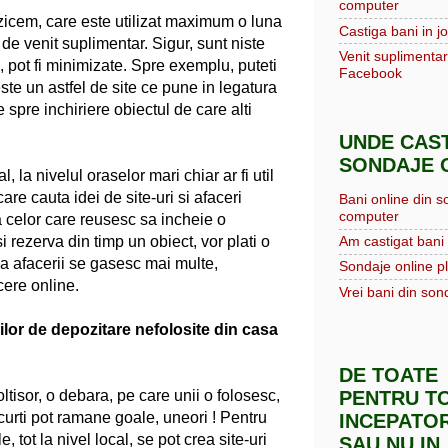
computer
zicem, care este utilizat maximum o luna
Castiga bani in jo
de venit suplimentar. Sigur, sunt niste
Venit suplimentar
e, pot fi minimizate. Spre exemplu, puteti
Facebook
te un astfel de site ce pune in legatura
spre inchiriere obiectul de care alti
UNDE CAST
SONDAJE O
, la nivelul oraselor mari chiar ar fi util
care cauta idei de site-uri si afaceri
Bani online din s
computer
a celor care reusesc sa incheie o
Am castigat bani 
isi rezerva din timp un obiect, vor plati o
 a afacerii se gasesc mai multe,
Sondaje online pl
cere online.
Vrei bani din sond
iilor de depozitare nefolosite din casa
DE TOATE
PENTRU TO
tisor, o debara, pe care unii o folosesc,
n curti pot ramane goale, uneori ! Pentru
INCEPATOR
, tot la nivel local, se pot crea site-uri
SAU NU IN