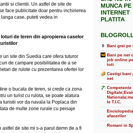
ntii si clientii. Un astfel de site de
MUNCA PE
 se face publicitate doar pentru inchirierea
INTERNET
 langa case, puteti vedea in
PLATITA
BLOGROL
 loturi de teren din apropierea caselor
uristilor
Bani grei pe 
Bani pe net 
n site din Suedia care ofera tuturor
job online p
locuri de campare posibilitatea de a se
toti
rietari de rulote cu prezentarea ofertei lor
Castigi bani
net
Competente
tine o bucata de teren, si crede ca zona
Digitale;Eva
ru un turist cu rulota, se poate alatura
Nationala;ma
le T.I.C.
a turistii vor da navala la Poplaca din
data de multe zone rurale cu peisaje
Enciclopedi
afacerilor
Romani in S
 astfel de site mi s-a parut demn de a fi