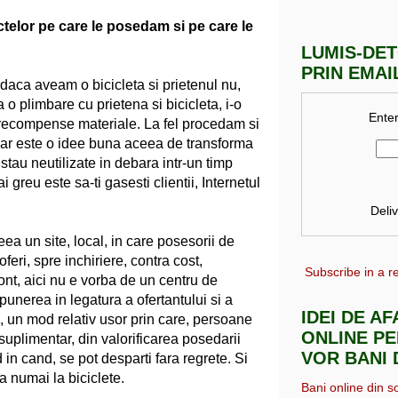
ctelor pe care le posedam si pe care le
LUMIS-DE
PRIN EMAI
 daca aveam o bicicleta si prietenul nu,
o plimbare cu prietena si bicicleta, i-o
Enter
a recompense materiale. La fel procedam si
ar este o idee buna aceea de transforma
stau neutilizate in debara intr-un timp
 greu este sa-ti gasesti clientii, Internetul
Deli
eea un site, local, in care posesorii de
oferi, spre inchiriere, contra cost,
Subscribe in a r
ont, aici nu e vorba de un centru de
e punerea in legatura a ofertantului si a
IDEI DE A
a, un mod relativ usor prin care, persoane
ONLINE PE
 suplimentar, din valorificarea posedarii
VOR BANI 
 in cand, se pot desparti fara regrete. Si
a numai la biciclete.
Bani online din s