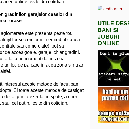
afaceri online iesite din cotidian.
or, gradinilor, garajelor caselor din
ilor orase
UTILE DES
BANI SI
 aglomerate este prezenta peste tot.
JOBURI
katmyHouse.com prin intermediul caruia
ONLINE
zidentiale sau comerciale), pot sa
lor de acces goale, garaje, chiar gradini,
or afla la un moment dat in zona
e un loc de parcare in acea zona si nu ar
ltfel.
nit interesul aceste metode de facut bani
 adopta. Si toate aceste metode de castigat
sta decat prin prezenta, in spate, a unor
 sau, cel putin, iesite din cotidian.