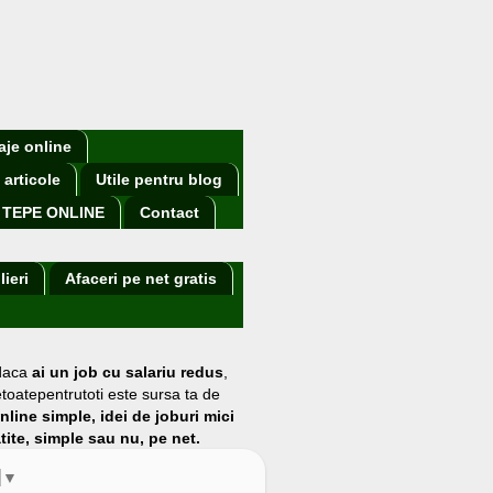
aje online
 articole
Utile pentru blog
TEPE ONLINE
Contact
lieri
Afaceri pe net gratis
 daca
ai un job cu salariu redus
,
etoatepentrutoti este sursa ta de
online simple, idei de joburi mici
atite, simple sau nu, pe net.
▼