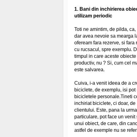
1. Bani din inchirierea obie
utilizam periodic
Toti ne amintim, de pilda, ca,
dar avea nevoie sa mearga la 
ofeream fara rezerve, si far
cu rucsacul, spre exemplu. D
timpul in care aceste obiecte 
productiv, nu ? Si, cum cel mai
este salvarea.
Cuiva, i-a venit ideea de a cr
biciclete, de exemplu, isi pot 
bicicletele personale.Tineti c
inchiriat biciclete, ci doar, d
clientului. Este, pana la urm
particulare, pot face un venit
unui obiect, de care, din cand
astfel de exemple nu se refer