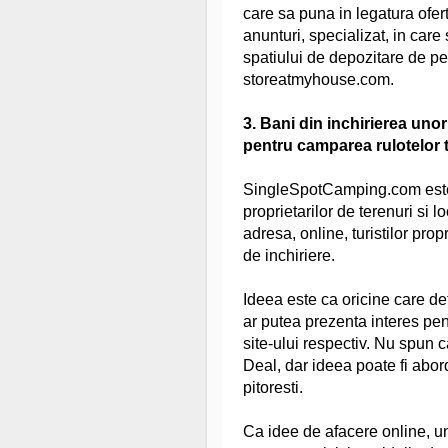
care sa puna in legatura oferta
anunturi, specializat, in care
spatiului de depozitare de pe
storeatmyhouse.com.
3. Bani din inchirierea unor
pentru camparea rulotelor t
SingleSpotCamping.com este u
proprietarilor de terenuri si 
adresa, online, turistilor prop
de inchiriere.
Ideea este ca oricine care de
ar putea prezenta interes pent
site-ului respectiv. Nu spun c
Deal, dar ideea poate fi abor
pitoresti.
Ca idee de afacere online, un