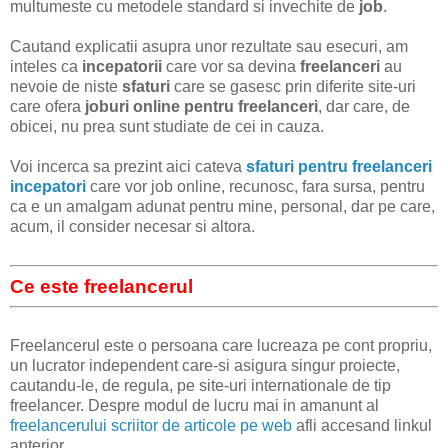
multumeste cu metodele standard si invechite de
job
.
Cautand explicatii asupra unor rezultate sau esecuri, am
inteles ca
incepatorii
care vor sa devina
freelanceri
au
nevoie de niste
sfaturi
care se gasesc prin diferite site-uri
care ofera
joburi online pentru freelanceri
, dar care, de
obicei, nu prea sunt studiate de cei in cauza.
Voi incerca sa prezint aici cateva
sfaturi pentru freelanceri
incepatori
care vor job online, recunosc, fara sursa, pentru
ca e un amalgam adunat pentru mine, personal, dar pe care,
acum, il consider necesar si altora.
Ce este freelancerul
Freelancerul este o persoana care lucreaza pe cont propriu,
un lucrator independent care-si asigura singur proiecte,
cautandu-le, de regula, pe site-uri internationale de tip
freelancer. Despre modul de lucru mai in amanunt al
freelancerului scriitor de articole pe web
afli accesand linkul
anterior.