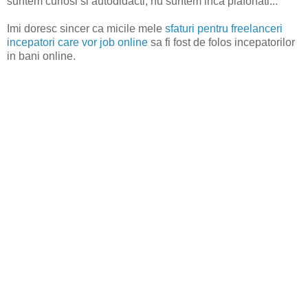
suntem curiosi si autodidacti, nu suntem inca plafonati...
Imi doresc sincer ca micile mele
sfaturi pentru freelanceri
incepatori care vor job online
sa fi fost de folos incepatorilor
in bani online.