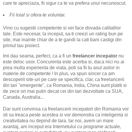
care te apreciaza, fii sigur ca te va prefera unui necunoscut.
Fii loial si ofera-te voluntar.
Vino cu sugestii competente si vei face dovada calitatilor
tale. Este necesar, la inceput, sa-ti creezi un rating bun pe
site, mai inainte chiar de a te gandi la cati bani castigi din
primul tau proiect.
Imi dau seama, perfect, ca a fi un
freelancer incepator
nu
este deloc usor. Concurenta este acerba si, daca nici nu ai
prea multa experienta de viata, poti sa fii tu asul asilor in
materie de competente ! In plus, va spun sincer ca am
descoperit site-uri pe care se specifica, clar, ca freelancerii
din tari "emergente", ca Romania, India, China sunt platiti si
de zece ori mai putin decat cei din tari dezvoltate ca SUA,
Canada, Australia...
Dar sunt convinsa ca freelancerii incepatori din Romania vor
sti sa treaca peste acestea si vor demonstra ca inteligenta si
creativitatea nu depind de tara. Iar noi, avem un mare
avantaj, am inceput era Internetului cu programe actuale,