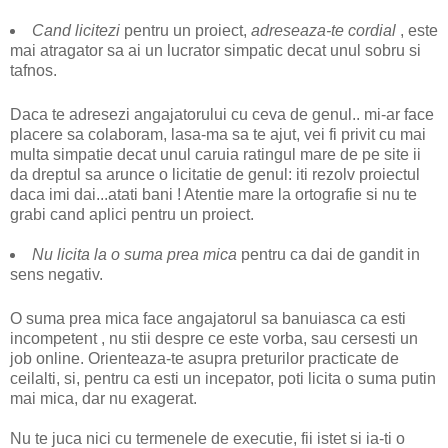
Cand licitezi
pentru un proiect,
adreseaza-te cordial
, este
mai atragator sa ai un lucrator simpatic decat unul sobru si
tafnos.
Daca te adresezi angajatorului cu ceva de genul.. mi-ar face
placere sa colaboram, lasa-ma sa te ajut, vei fi privit cu mai
multa simpatie decat unul caruia ratingul mare de pe site ii
da dreptul sa arunce o licitatie de genul: iti rezolv proiectul
daca imi dai...atati bani ! Atentie mare la ortografie si nu te
grabi cand aplici pentru un proiect.
Nu licita la o suma prea mica
pentru ca dai de gandit in
sens negativ.
O suma prea mica face angajatorul sa banuiasca ca esti
incompetent , nu stii despre ce este vorba, sau cersesti un
job online. Orienteaza-te asupra preturilor practicate de
ceilalti, si, pentru ca esti un incepator, poti licita o suma putin
mai mica, dar nu exagerat.
Nu te juca nici cu termenele de executie, fii istet si ia-ti o