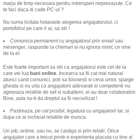
marja de timp necesara pentru intreruperi neprevazute. Ce
te faci daca iti cade PC-ul ?
Nu suma licitata hotaraste alegerea angajatorului, ci
portofoliul pe care il ai, sa stii !
Comunica permanent cu angajatorul prin email sau
mesenger
, raspunde la chemari si nu ignora nimic ce vine
de la el.
Este foarte important sa stii ca angajatorul este cel de la
care vei lua
bani online
. Incearca sa fii cat mai natural
atunci cand comunici, poti sa folosesti si ceva umor, sparge
gheata si nu uita ca angajatorii adevarati si competenti nu
agreeaza relatiile de sef si subaltern, ei au doar colaboratori.
Bine, asta nu-ti da dreptul sa fii necivilizat !
Pastreaza, pe cat posibil, legatura cu angajatorii
tai, si
dupa ce ai incheiat relatiile de munca.
Un job, online, sau nu, se castiga si prin relatii. Orice
angajator care a trecut printr-o experienta placuta cu tine si