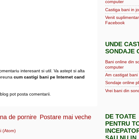
computer
Castiga bani in jo
Venit suplimentar
Facebook
UNDE CAST
SONDAJE O
Bani online din s
computer
mentariu interesant si util. Va astept si alta
Am castigat bani 
mpreuna
cum castigi bani pe Internet cand
Sondaje online pl
Vrei bani din sond
blog pot posta comentarii.
DE TOATE
na de pornire
Postare mai veche
PENTRU TO
INCEPATOR
i (Atom)
SAU NU IN