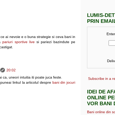
LUMIS-DE
PRIN EMAI
Enter
ce ai nevoie e o buna strategie si ceva bani in
la
pariuri sportive live
si pariezi bazindute pe
castigat.
Deli
20:02
ca, uneori intuitia iti poate juca feste.
Subscribe in a r
puneai linkul la articolul despre
bani din jocuri
IDEI DE A
ONLINE PE
VOR BANI 
Bani online din s