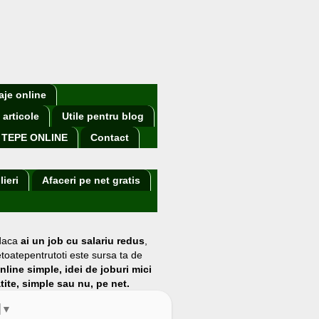
aje online
 articole
Utile pentru blog
TEPE ONLINE
Contact
lieri
Afaceri pe net gratis
 daca
ai un job cu salariu redus
,
etoatepentrutoti este sursa ta de
online simple, idei de joburi mici
atite, simple sau nu, pe net.
▼