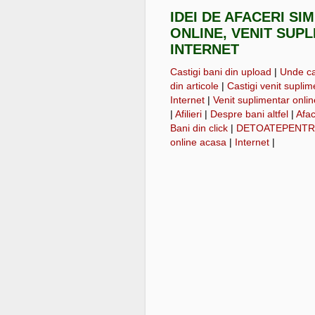
IDEI DE AFACERI SI
ONLINE, VENIT SUP
INTERNET
Castigi bani din upload
|
Unde cas
din articole
|
Castigi venit suplime
Internet
|
Venit suplimentar onli
|
Afilieri
|
Despre bani altfel
|
Afac
Bani din click
|
DETOATEPENTR
online acasa
|
Internet
|