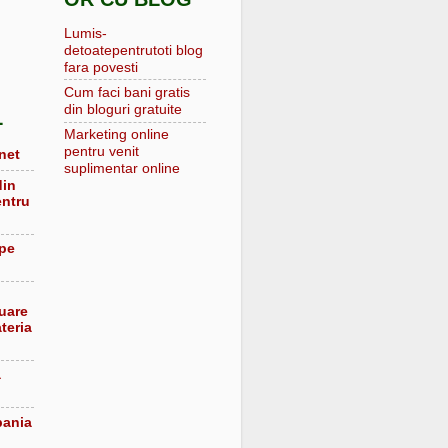
Lumis-
detoatepentrutoti blog
fara povesti
Cum faci bani gratis
din bloguri gratuite
L
Marketing online
pentru venit
net
suplimentar online
din
entru
 pe
luare
teria
a
pania