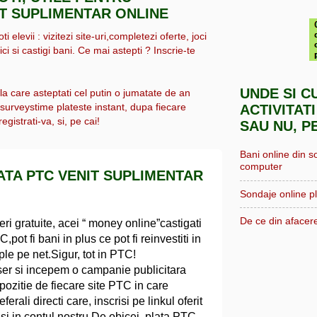
IT SUPLIMENTAR ONLINE
i elevii : vizitezi site-uri,completezi oferte, joci
ici si castigi bani. Ce mai astepti ? Inscrie-te
UNDE SI C
 la care asteptati cel putin o jumatate de an
, surveystime plateste instant, dupa fiecare
ACTIVITATI
egistrati-va, si, pe cai!
SAU NU, P
Bani online din s
computer
LATA PTC VENIT SUPLIMENTAR
Sondaje online pl
De ce din afacere
eri gratuite, acei “ money online”castigati
pot fi bani in plus ce pot fi reinvestiti in
le pe net.Sigur, tot in PTC!
ser si incepem o campanie publicitara
pozitie de fiecare site PTC in care
erali directi care, inscrisi pe linkul oferit
e si in contul nostru.De obicei, plata PTC