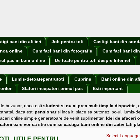
igi bani din afilieri
Job pentru toti
Castigi bani din sond
nca online
Cum faci bani din fotografie
Cum faci bani din
mul pas in bani online
De toate pentru toti despre Internet
e
Lumis-detoatepentrutoti
Cuprins
Bani online din afi
orilor
Sfaturi incepatori-primul pas
Esti important
 de buzunar
, daca esti
student si nu ai prea mult timp la dispozitie
,
stnatal, daca esti
pensionar
si inca iti place sa butonezi pc-ul, lumis-d
i afaceri online simple generatoare de venit suplimentar.
Idei de afaceri 
atorii care vor sa stie cum se castiga bani online din activitati pl
Select Language
OTI, UTILE PENTRU