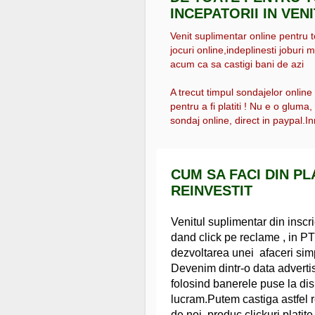
INCEPATORII IN VEN
Venit suplimentar online pentru tot
jocuri online,indeplinesti joburi m
acum ca sa castigi bani de azi
A trecut timpul sondajelor online
pentru a fi platiti ! Nu e o gluma
sondaj online, direct in paypal.Inr
CUM SA FACI DIN P
REINVESTIT
Venitul suplimentar din inscri
dand click pe reclame , in PTC,
dezvoltarea unei afaceri simp
Devenim dintr-o data adverti
folosind banerele puse la dis
lucram.Putem castiga astfel ref
de noi, produc clickuri platit