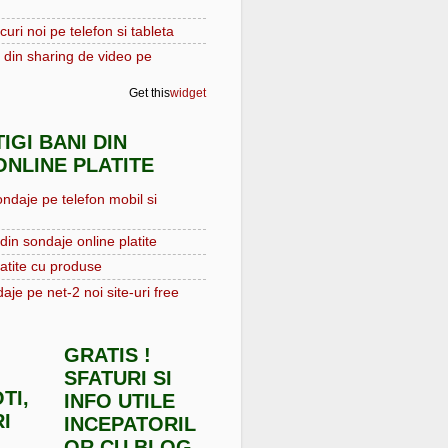
curi noi pe telefon si tableta
 din sharing de video pe
Get this
widget
IGI BANI DIN
NLINE PLATITE
ondaje pe telefon mobil si
din sondaje online platite
atite cu produse
aje pe net-2 noi site-uri free
GRATIS !
SFATURI SI
TI,
INFO UTILE
I
INCEPATORIL
OR CU BLOG