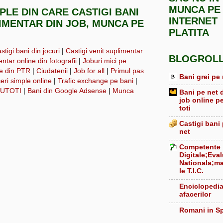
MUNCA PE
MPLE DIN CARE CASTIGI BANI
INTERNET
LIMENTAR DIN JOB, MUNCA PE
PLATITA
tigi bani din jocuri
|
Castigi venit suplimentar
BLOGROL
ntar online din fotografii
|
Joburi mici pe
ne din PTR
|
Ciudatenii
|
Job for all
|
Primul pas
Bani grei pe 
eri simple online
|
Trafic exchange pe bani
|
UTOTI
|
Bani din Google Adsense
|
Munca
Bani pe net 
job online p
toti
Castigi bani
net
Competente
Digitale;Eva
Nationala;ma
le T.I.C.
Enciclopedi
afacerilor
Romani in S