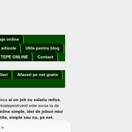
aje online
 articole
Utile pentru blog
TEPE ONLINE
Contact
lieri
Afaceri pe net gratis
 daca
ai un job cu salariu redus
,
etoatepentrutoti este sursa ta de
online simple, idei de joburi mici
atite, simple sau nu, pe net.
▼