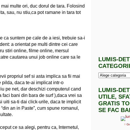
 mai multe ori, duc dorul de tara. Folosind
ita, sau, nu stiu,ca pot ramane in tara tot
ne ca suntem pe cale de a iesi, trebuie sa-i
ent: a orientat pe multi dintre cei care
u stiri online, filme online, mersul
catre cautarea unui job online care sa le
LUMIS-DE
CATEGORI
vii propriul sef si asta implica sa fii mai
 pilda, daca te-ai implicat intr-o
liu pe net, dar deschizi computerul cand
LUMIS-DE
a faci bani din bara de surf ),daca vrei sa
UTILE, SF
 uiti sa-ti dai click-urile, daca te implicit
GRATIS TO
lo “din an in Paste”, cum spune romanul,
SE FAC BA
ultate.
↑ Gr
inceput ce sa alegi, pentru ca, Internetul,