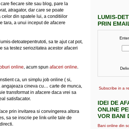
care fiecare site sau blog, pare la
rat, atragator, dar care se poate
celor din spatele lui, a conditiilor
LUMIS-DE
e tara, a unui inceput de afacere
PRIN EMAI
Enter
mis-detoatepentrutoti, sa te ajut cat pot,
e sa testez seriozitatea acestor afaceri
joburi online
, acum spun
afaceri online
.
Deli
nstient ca, un simplu job online ( si,
 va angajeaza cineva cu… carte de munca,
Subscribe in a r
ebuie transformat in afacere daca vrei sa
eal satisfacator.
IDEI DE A
ONLINE PE
ace prin invitarea si convingerea altora
VOR BANI 
es, sa se inscrie pe link-urile tale de
directi.
Bani online din s