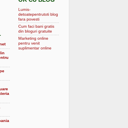
Lumis-
detoatepentrutoti blog
fara povesti
Cum faci bani gratis
din bloguri gratuite
L
Marketing online
pentru venit
net
suplimentar online
din
entru
 pe
luare
teria
a
pania