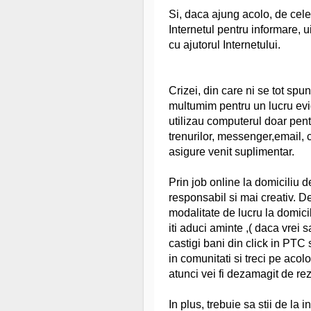
Si, daca ajung acolo, de cele
Internetul pentru informare, u
cu ajutorul Internetului.
Crizei, din care ni se tot spu
multumim pentru un lucru evid
utilizau computerul doar pentr
trenurilor, messenger,email, 
asigure venit suplimentar.
Prin job online la domiciliu de
responsabil si mai creativ. De
modalitate de lucru la domici
iti aduci aminte ,( daca vrei s
castigi bani din click in PTC si
in comunitati si treci pe aco
atunci vei fi dezamagit de rez
In plus, trebuie sa stii de la 