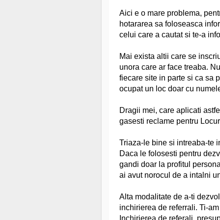
Aici e o mare problema, pentr
hotararea sa foloseasca infor
celui care a cautat si te-a inf
Mai exista altii care se inscr
unora care ar face treaba. Num
fiecare site in parte si ca sa 
ocupat un loc doar cu numele, 
Dragii mei, care aplicati astfe
gasesti reclame pentru Locur
Triaza-le bine si intreaba-te
Daca le folosesti pentru dezvolt
gandi doar la profitul personal
ai avut norocul de a intalni un
Alta modalitate de a-ti dezvo
inchirierea de referrali. Ti-a
Inchirierea de referali, presup