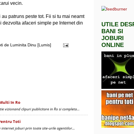
 carui vecin.
i au patruns peste tot. Fii si tu mai neamt
isi dezvolta afaceri simple pe Internet din
UTILE DES
BANI SI
JOBURI
ONLINE
oti de
Luminita Dinu [Lumis]
Multi In Ro
ie vizionand clipuri publicitare in Ro si completa…
Pentru Toti
internet joburi prin toate site-urile agentiilor…