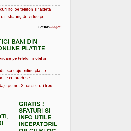
curi noi pe telefon si tableta
 din sharing de video pe
Get this
widget
IGI BANI DIN
NLINE PLATITE
ondaje pe telefon mobil si
din sondaje online platite
atite cu produse
aje pe net-2 noi site-uri free
GRATIS !
SFATURI SI
TI,
INFO UTILE
I
INCEPATORIL
OR CU BLOG