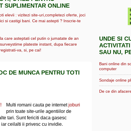
IT SUPLIMENTAR ONLINE
i elevii : vizitezi site-uri,completezi oferte, joci
ici si castigi bani. Ce mai astepti ? Inscrie-te
UNDE SI C
 la care asteptati cel putin o jumatate de an
, surveystime plateste instant, dupa fiecare
ACTIVITATI
egistrati-va, si, pe cai!
SAU NU, P
Bani online din s
computer
LOC DE MUNCA PENTRU TOTI
Sondaje online pl
De ce din afacere
Multi romani cauta pe internet
joburi
prin toate site-urile agentiilor de
lte tari. Sunt fericiti daca gasesc
iar ceilalti ii privesc cu invidie.