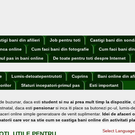
igi bani din afilieri
Job pentru toti
Castigi bani din sond
nca online
Cum faci bani din fotografie
Cum faci bani din
mul pas in bani online
De toate pentru toti despre Internet
e
Lumis-detoatepentrutoti
Cuprins
Bani online din afi
orilor
Sfaturi incepatori-primul pas
Esti important
 de buzunar
, daca esti
student si nu ai prea mult timp la dispozitie
,
stnatal, daca esti
pensionar
si inca iti place sa butonezi pc-ul, lumis-d
i afaceri online simple generatoare de venit suplimentar.
Idei de afaceri 
atorii care vor sa stie cum se castiga bani online din activitati pl
Select Language
OTI, UTILE PENTRU