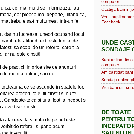
computer
u ca, cei mai multi se informeaza, iau
Castiga bani in jo
matia, dar pleaca mai departe, uitand ca,
Venit suplimentar
ormat trebuie sa-i multumesti intr-un fel.
Facebook
iu , dar nu lucreaza, uneori ocupand locul
arul referalilor directi este limitat de
UNDE CAST
platesti sa scapi de un referral care ti-a
SONDAJE O
iar nu este cinstit!
Bani online din s
computer
l de practici, in orice site de anunturi
Am castigat bani 
i de munca online, sau nu.
Sondaje online pl
 intotdeauna ce se ascunde in spatele lor.
Vrei bani din sond
area afacerii tale, fii cinstit si nu te
. Gandeste-te ca si tu ai fost la inceput si
 advertiser cinstit.
DE TOATE
PENTRU TO
lta afacerea ta simpla de pe net este
INCEPATOR
m vorbit de referali si pana acum.
SAU NU IN
une investitii.