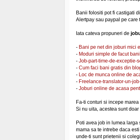
Banii folositi pot fi castigati
Alertpay sau paypal pe care tr
Iata cateva propuneri de
jobu
-
Bani pe net din joburi mici e
-
Moduri simple de facut bani 
-
Job-part-time-de-exceptie-s
-
Cum faci bani gratis din blo
-
Loc de munca online de ac
-
Freelance-translator-un-job-
-
Joburi online de acasa pent
Fa-ti conturi si incepe marea
Si nu uita, acestea sunt doar
Poti avea job in lumea larga 
mama sa te intrebe daca esti
unde-ti sunt prietenii si coleg