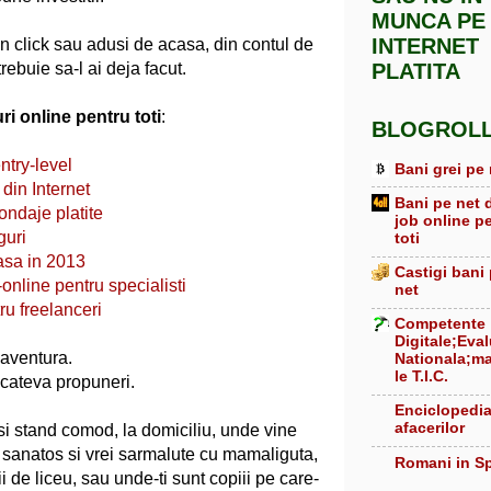
MUNCA PE
INTERNET
 din click sau adusi de acasa, din contul de
ebuie sa-l ai deja facut.
PLATITA
ri online pentru toti
:
BLOGROL
ntry-level
Bani grei pe 
din Internet
Bani pe net 
ondaje platite
job online p
guri
toti
asa in 2013
Castigi bani
online pentru specialisti
net
ru freelanceri
Competente
Digitale;Eva
 aventura.
Nationala;ma
le T.I.C.
 cateva propuneri.
Enciclopedi
afacerilor
si stand comod, la domiciliu, unde vine
 sanatos si vrei sarmalute cu mamaliguta,
Romani in S
ii de liceu, sau unde-ti sunt copiii pe care-