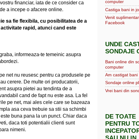
computer
 vostru financiar, iata de ce consider ca
 de a incepe o afacere online.
Castiga bani in jo
Venit suplimentar
e sa fie flexibila, cu posibilitatea de a
Facebook
ctivitate rapid, atunci cand este
UNDE CAST
SONDAJE O
 graba, informeaza-te temeinic asupra
abordezi.
Bani online din s
computer
Am castigat bani 
 pe net nu reusesc pentru ca produsele pe
u cerere. De multe ori producatorii,
Sondaje online pl
nt asupra pietei au tendinta de a
Vrei bani din sond
vandabil cand de fapt nu este asa. La fel
rile pe net, mai ales cele care se bazeaza
ampla asa ceva trebuie sa stii sa schimbi
DE TOATE
este buna pana la un punct. Chiar daca
PENTRU TO
eti, daca toti potentialii clienti sunt
mpara nimeni.
INCEPATOR
SAU NU IN