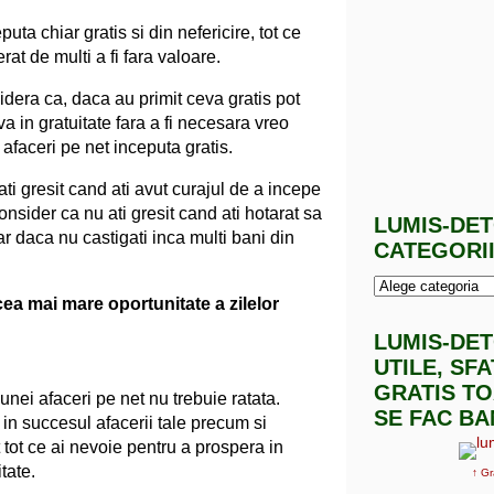
uta chiar gratis si din nefericire, tot ce
rat de multi a fi fara valoare.
idera ca, daca au primit ceva gratis pot
a in gratuitate fara a fi necesara vreo
 afaceri pe net inceputa gratis.
i gresit cand ati avut curajul de a incepe
onsider ca nu ati gresit cand ati hotarat sa
LUMIS-DE
ar daca nu castigati inca multi bani din
CATEGORI
ea mai mare oportunitate a zilelor
LUMIS-DE
UTILE, SF
GRATIS TO
unei afaceri pe net nu trebuie ratata.
SE FAC BA
in succesul afacerii tale precum si
 tot ce ai nevoie pentru a prospera in
tate.
↑ Gr