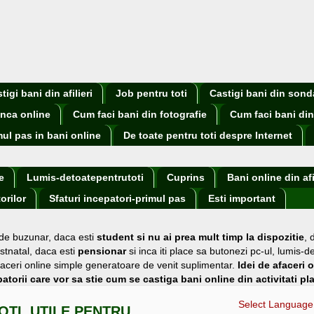
igi bani din afilieri
Job pentru toti
Castigi bani din sond
nca online
Cum faci bani din fotografie
Cum faci bani din
mul pas in bani online
De toate pentru toti despre Internet
e
Lumis-detoatepentrutoti
Cuprins
Bani online din afi
orilor
Sfaturi incepatori-primul pas
Esti important
 de buzunar
, daca esti
student si nu ai prea mult timp la dispozitie
,
stnatal, daca esti
pensionar
si inca iti place sa butonezi pc-ul, lumis-d
i afaceri online simple generatoare de venit suplimentar.
Idei de afaceri 
atorii care vor sa stie cum se castiga bani online din activitati pl
Select Language
OTI, UTILE PENTRU