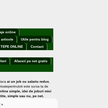
aje online
 articole
Utile pentru blog
TEPE ONLINE
Contact
lieri
Afaceri pe net gratis
 daca
ai un job cu salariu redus
,
etoatepentrutoti este sursa ta de
online simple, idei de joburi mici
atite, simple sau nu, pe net.
▼