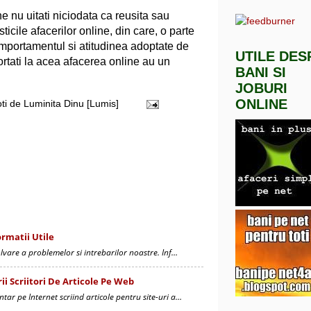
e nu uitati niciodata ca reusita sau
ticile afacerilor online, din care, o parte
omportamentul si atitudinea adoptate de
UTILE DES
ortati la acea afacerea online au un
BANI SI
JOBURI
ONLINE
oti de
Luminita Dinu [Lumis]
ormatii Utile
olvare a problemelor si intrebarilor noastre. Inf…
ii Scriitori De Articole Pe Web
tar pe Internet scriind articole pentru site-uri a…