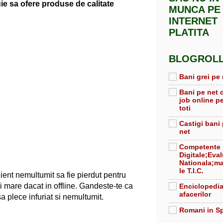
ie sa ofere produse de calitate
MUNCA PE
INTERNET
PLATITA
BLOGROL
Bani grei pe 
Bani pe net 
job online p
toti
Castigi bani
net
Competente
Digitale;Eva
Nationala;ma
le T.I.C.
client nemultumit sa fie pierdut pentru
 mare dacat in offline. Gandeste-te ca
Enciclopedi
afacerilor
sa plece infuriat si nemultumit.
Romani in S