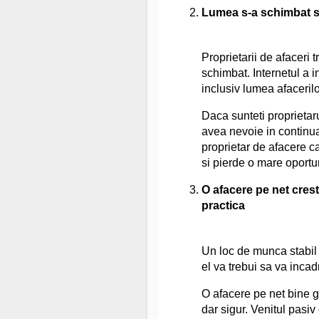
Lumea s-a schimbat s
Proprietarii de afaceri 
schimbat. Internetul a in
inclusiv lumea afacerilor
Daca sunteti proprietaru
avea nevoie in continua
proprietar de afacere c
si pierde o mare oportun
O afacere pe net creste
practica
Un loc de munca stabil va
el va trebui sa va incadr
O afacere pe net bine g
dar sigur. Venitul pasi