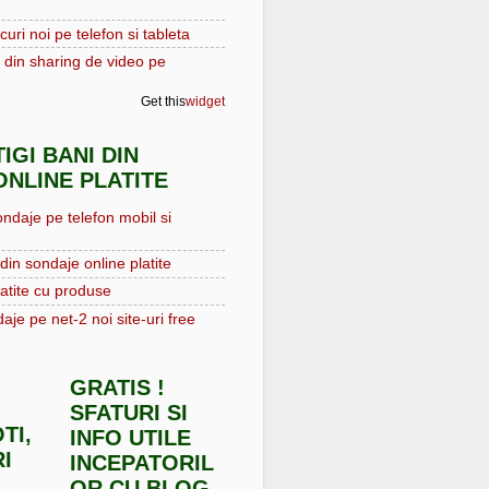
curi noi pe telefon si tableta
 din sharing de video pe
Get this
widget
IGI BANI DIN
NLINE PLATITE
ondaje pe telefon mobil si
din sondaje online platite
atite cu produse
aje pe net-2 noi site-uri free
GRATIS !
SFATURI SI
TI,
INFO UTILE
I
INCEPATORIL
OR CU BLOG