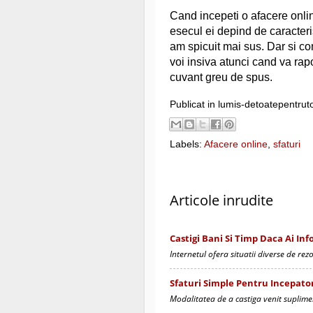
Cand incepeti o afacere onlin
esecul ei depind de caracteris
am spicuit mai sus. Dar si c
voi insiva atunci cand va rap
cuvant greu de spus.
Publicat in lumis-detoatepentrut
Labels:
Afacere online
,
sfaturi
Articole inrudite
Castigi Bani Si Timp Daca Ai Inf
Internetul ofera situatii diverse de rez
Sfaturi Simple Pentru Incepator
Modalitatea de a castiga venit suplimen