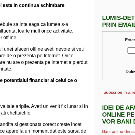
i este in continua schimbare
LUMIS-DE
PRIN EMAI
trebuie sa inteleaga ca lumea s-a
fluentat foarte mult orice activitate,
 offline.
Enter
l unei afaceri offline aveti nevoie si veti
re de o prezenta pe Internet. Orice
are nu are o prezenta pe Internet a pierdut
itate.
Deli
 potentialul financiar al celui ce o
Subscribe in a r
 taie aripile. Aveti un venit fix lunar si in
IDEI DE A
ati cheltuielile.
ONLINE PE
VOR BANI 
andita si gestionata corect creste incet
v ce apare la un moment dat este sursa de
Bani online din s