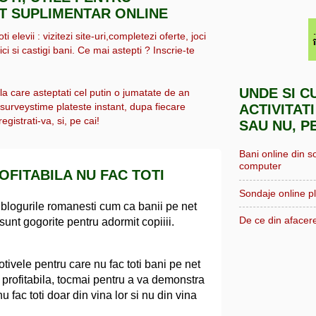
IT SUPLIMENTAR ONLINE
i elevii : vizitezi site-uri,completezi oferte, joci
ici si castigi bani. Ce mai astepti ? Inscrie-te
UNDE SI C
 la care asteptati cel putin o jumatate de an
, surveystime plateste instant, dupa fiecare
ACTIVITATI
egistrati-va, si, pe cai!
SAU NU, P
Bani online din s
computer
OFITABILA NU FAC TOTI
Sondaje online pl
 blogurile romanesti cum ca banii pe net
De ce din afacere
 sunt gogorite pentru adormit copiiii.
tivele pentru care nu fac toti bani pe net
e profitabila, tocmai pentru a va demonstra
u fac toti doar din vina lor si nu din vina