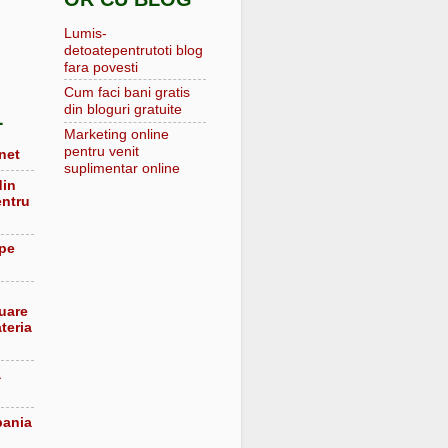
Lumis-
detoatepentrutoti blog
fara povesti
Cum faci bani gratis
din bloguri gratuite
L
Marketing online
pentru venit
net
suplimentar online
din
entru
 pe
luare
teria
a
pania