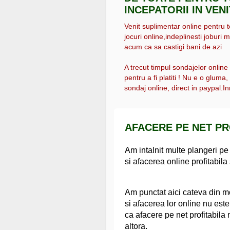
INCEPATORII IN VEN
Venit suplimentar online pentru tot
jocuri online,indeplinesti joburi m
acum ca sa castigi bani de azi
A trecut timpul sondajelor online
pentru a fi platiti ! Nu e o gluma
sondaj online, direct in paypal.Inr
AFACERE PE NET PR
Am intalnit multe plangeri pe
si afacerea online profitabila
Am punctat aici cateva din mo
si afacerea lor online nu est
ca afacere pe net profitabila n
altora.