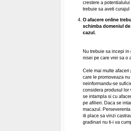
crestere a potentialului
trebuie sa aveti curajul
O afacere online trebui
schimba domeniul de a
cazul.
Nu trebuie sa incepi in
nisei pe care vrei sa o 
Cele mai multe afaceri
care le promoveaza nu a
neinformandu-se suficie
considera produsul lor 
se intampla si cu aface
pe afilieri. Daca se int
macazul. Perseverenta 
iti place sa vinzi castrav
gradinari nu ti-i va cu