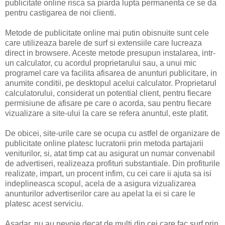
publicitate online risca sa piarda lupta permanenta ce se da
pentru castigarea de noi clienti.
Metode de publicitate online mai putin obisnuite sunt cele
care utilizeaza barele de surf si extensiile care lucreaza
direct in browsere. Aceste metode presupun instalarea, intr-
un calculator, cu acordul proprietarului sau, a unui mic
programel care va facilita afisarea de anunturi publicitare, in
anumite conditii, pe desktopul acelui calculator. Proprietarul
calculatorului, considerat un potential client, pentru fiecare
permisiune de afisare pe care o acorda, sau pentru fiecare
vizualizare a site-ului la care se refera anuntul, este platit.
De obicei, site-urile care se ocupa cu astfel de organizare de
publicitate online platesc lucratorii prin metoda partajarii
veniturilor, si, atat timp cat au asigurat un numar convenabil
de advertiseri, realizeaza profituri substantiale. Din profiturile
realizate, impart, un procent infim, cu cei care ii ajuta sa isi
indeplineasca scopul, acela de a asigura vizualizarea
anunturilor advertiserilor care au apelat la ei si care le
platesc acest serviciu.
Asadar, nu au nevoie decat de multi din cei care fac surf prin