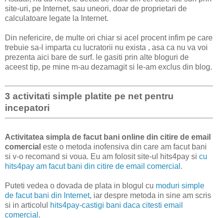
site-uri, pe Internet, sau uneori, doar de proprietari de
calculatoare legate la Internet.
Din nefericire, de multe ori chiar si acel procent infim pe care
trebuie sa-l imparta cu lucratorii nu exista , asa ca nu va voi
prezenta aici bare de surf. le gasiti prin alte bloguri de
aceest tip, pe mine m-au dezamagit si le-am exclus din blog.
3 activitati simple platite pe net pentru
incepatori
Activitatea simpla de facut bani online din citire de email
comercial
este o metoda inofensiva din care am facut bani
si v-o recomand si voua. Eu am folosit site-ul hits4pay si
cu
hits4pay am facut bani din citire de email comercial
.
Puteti vedea o dovada de plata in blogul cu
moduri simple
de facut bani din Internet
, iar despre metoda in sine am scris
si in articolul
hits4pay-castigi bani daca citesti email
comercial
.