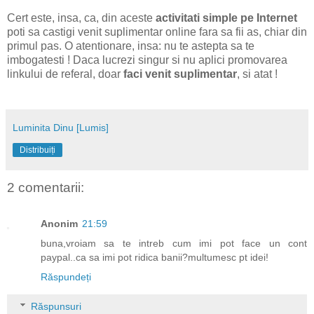
Cert este, insa, ca, din aceste
activitati simple pe Internet
poti sa castigi venit suplimentar online fara sa fii as, chiar din
primul pas. O atentionare, insa: nu te astepta sa te
imbogatesti ! Daca lucrezi singur si nu aplici promovarea
linkului de referal, doar
faci venit suplimentar
, si atat !
Luminita Dinu [Lumis]
Distribuiți
2 comentarii:
Anonim
21:59
buna,vroiam sa te intreb cum imi pot face un cont
paypal..ca sa imi pot ridica banii?multumesc pt idei!
Răspundeți
Răspunsuri