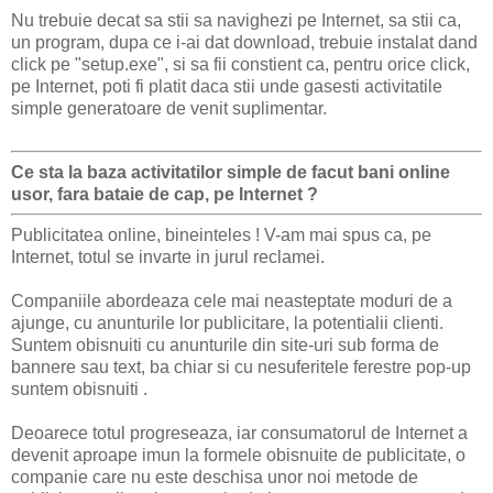
Nu trebuie decat sa stii sa navighezi pe Internet, sa stii ca,
un program, dupa ce i-ai dat download, trebuie instalat dand
click pe "setup.exe", si sa fii constient ca, pentru orice click,
pe Internet, poti fi platit daca stii unde gasesti activitatile
simple generatoare de venit suplimentar.
Ce sta la baza activitatilor simple de facut bani online
usor, fara bataie de cap, pe Internet ?
Publicitatea online, bineinteles ! V-am mai spus ca, pe
Internet, totul se invarte in jurul reclamei.
Companiile abordeaza cele mai neasteptate moduri de a
ajunge, cu anunturile lor publicitare, la potentialii clienti.
Suntem obisnuiti cu anunturile din site-uri sub forma de
bannere sau text, ba chiar si cu nesuferitele ferestre pop-up
suntem obisnuiti .
Deoarece totul progreseaza, iar consumatorul de Internet a
devenit aproape imun la formele obisnuite de publicitate, o
companie care nu este deschisa unor noi metode de