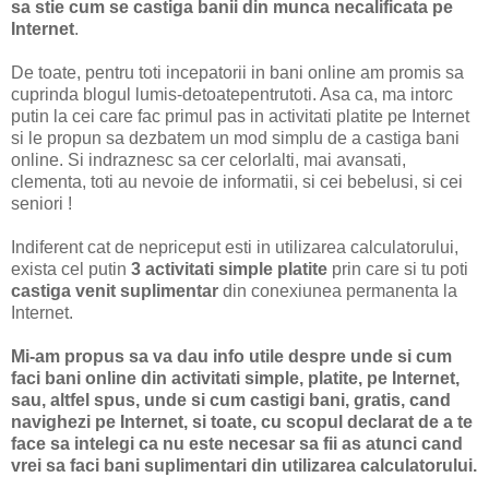
sa stie cum se castiga banii din munca necalificata pe
Internet
.
De toate, pentru toti incepatorii in bani online am promis sa
cuprinda blogul lumis-detoatepentrutoti. Asa ca, ma intorc
putin la cei care fac primul pas in activitati platite pe Internet
si le propun sa dezbatem un mod simplu de a castiga bani
online. Si indraznesc sa cer celorlalti, mai avansati,
clementa, toti au nevoie de informatii, si cei bebelusi, si cei
seniori !
Indiferent cat de nepriceput esti in utilizarea calculatorului,
exista cel putin
3 activitati simple platite
prin care si tu poti
castiga venit suplimentar
din conexiunea permanenta la
Internet.
Mi-am propus sa va dau info utile despre unde si cum
faci bani online din activitati simple, platite, pe Internet,
sau, altfel spus, unde si cum castigi bani, gratis, cand
navighezi pe Internet, si toate, cu scopul declarat de a te
face sa intelegi ca nu este necesar sa fii as atunci cand
vrei sa faci bani suplimentari din utilizarea calculatorului.