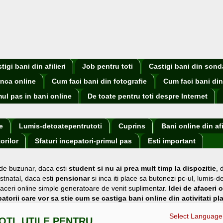
igi bani din afilieri
Job pentru toti
Castigi bani din sond
nca online
Cum faci bani din fotografie
Cum faci bani din
mul pas in bani online
De toate pentru toti despre Internet
e
Lumis-detoatepentrutoti
Cuprins
Bani online din afi
orilor
Sfaturi incepatori-primul pas
Esti important
 de buzunar
, daca esti
student si nu ai prea mult timp la dispozitie
,
stnatal, daca esti
pensionar
si inca iti place sa butonezi pc-ul, lumis-d
i afaceri online simple generatoare de venit suplimentar.
Idei de afaceri 
atorii care vor sa stie cum se castiga bani online din activitati pl
Select Language
OTI, UTILE PENTRU