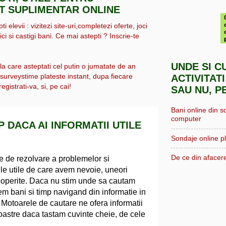
IT SUPLIMENTAR ONLINE
i elevii : vizitezi site-uri,completezi oferte, joci
ici si castigi bani. Ce mai astepti ? Inscrie-te
UNDE SI C
 la care asteptati cel putin o jumatate de an
, surveystime plateste instant, dupa fiecare
ACTIVITATI
egistrati-va, si, pe cai!
SAU NU, P
Bani online din s
computer
P DACA AI INFORMATII UTILE
Sondaje online pl
De ce din afacere
rse de rezolvare a problemelor si
iile utile de care avem nevoie, uneori
scoperite. Daca nu stim unde sa cautam
m bani si timp navigand din informatie in
. Motoarele de cautare ne ofera informatii
 noastre daca tastam cuvinte cheie, de cele