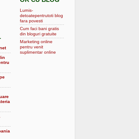
Lumis-
detoatepentrutoti blog
fara povesti
Cum faci bani gratis
din bloguri gratuite
L
Marketing online
pentru venit
net
suplimentar online
din
entru
 pe
luare
teria
a
pania