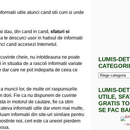
nformatii utile atunci cand stii cum si unde
i dau, din cand in cand,
sfaturi si
 te descurci usor in hatisul de informatii
unci cand accesezi Internetul.
cuvinte cheie, nu intotdeauna ne poate
LUMIS-DE
in situatia de a rascoli informatii variate
CATEGORI
te dar care ne pot indeparta de ceea ce
 a muncii lor, de multe ori raspunsurile
LUMIS-DE
m dori. Fie ca nu dispunem de cuvinte
UTILE, SF
sta in motorul de cautare, fie ca stim
GRATIS TO
ateva informatii utile dar vrem mai multe,
SE FAC BA
luam informatii din site-uri similare pentru
ostinte noi, cert este ca uneori pierdem
↑ Gr
noua.