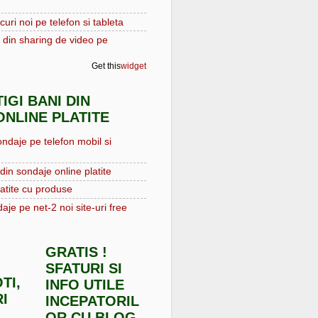
curi noi pe telefon si tableta
 din sharing de video pe
Get this
widget
IGI BANI DIN
NLINE PLATITE
ondaje pe telefon mobil si
din sondaje online platite
atite cu produse
aje pe net-2 noi site-uri free
GRATIS !
SFATURI SI
TI,
INFO UTILE
I
INCEPATORIL
OR CU BLOG