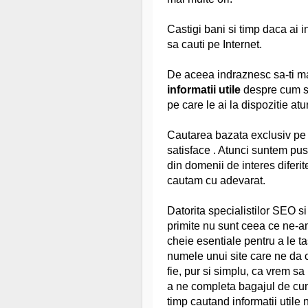
Castigi bani si timp daca ai i
sa cauti pe Internet.
De aceea indraznesc sa-ti ma
informatii utile
despre cum sa
pe care le ai la dispozitie at
Cautarea bazata exclusiv pe 
satisface . Atunci suntem pusi 
din domenii de interes diferi
cautam cu adevarat.
Datorita specialistilor SEO si
primite nu sunt ceea ce ne-a
cheie esentiale pentru a le ta
numele unui site care ne da c
fie, pur si simplu, ca vrem sa 
a ne completa bagajul de cun
timp cautand informatii utile 