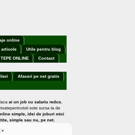
aje online
 articole
Utile pentru blog
TEPE ONLINE
Contact
lieri
Afaceri pe net gratis
 daca
ai un job cu salariu redus
,
etoatepentrutoti este sursa ta de
online simple, idei de joburi mici
atite, simple sau nu, pe net.
▼