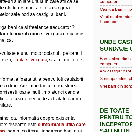
te-uri similare unuia in care stii ca se
computer
te oferte de munca dintr-o singura
Castiga bani in jo
telor sale poti sa castigi si bani.
Venit suplimentar
Facebook
stiga bani ca si freelance traducator ?
ilarsitesearch.com
si vei gasi o multime
matica.
UNDE CAST
SONDAJE O
ezultatele unui motor obisnuit, pe care il
Bani online din s
ui meu,
cauta si vei gasi
, si acel motor de
computer
.
Am castigat bani 
Sondaje online pl
nformatie foarte utila pentru toti cautatorii
-o cu tine. Are importanta cunoasterea
Vrei bani din sond
misesti foarte mult timp atunci cand ai
din acelasi domeniu de activitate dar nu
milare.
DE TOATE
PENTRU TO
mine, ca, informatia despre existenta
INCEPATOR
ilarsitesearch este
o informatie utila care
SAU NU IN
imp
, pentru ca timpul inseamna bani,nu-i