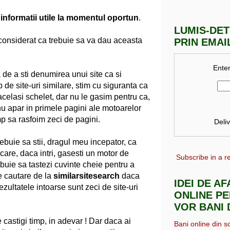
 informatii utile la momentul oportun
.
LUMIS-DE
considerat ca trebuie sa va dau aceasta
PRIN EMAI
Enter
 de a sti denumirea unui site ca si
 de site-uri similare, stim cu siguranta ca
 acelasi schelet, dar nu le gasim pentru ca,
u apar in primele pagini ale motoarelor
p sa rasfoim zeci de pagini.
Deli
trebuie sa stii, dragul meu incepator, ca
n care, daca intri, gasesti un motor de
Subscribe in a r
ebuie sa tastezi cuvinte cheie pentru a
de cautare de la
similarsitesearch
daca
IDEI DE A
ezultatele intoarse sunt zeci de site-uri
ONLINE PE
VOR BANI 
castigi timp, in adevar ! Dar daca ai
Bani online din s