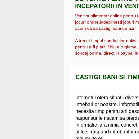
INCEPATORII IN VEN
Venit suplimentar online pentru tot
jocuri online,indeplinesti joburi m
acum ca sa castigi bani de azi
A trecut timpul sondajelor online
pentru a fi platiti ! Nu e o gluma
sondaj online, direct in paypal.Inr
CASTIGI BANI SI TIM
Internetul ofera situatii dive
intrebarilor noastre. Informat
necesita timp pentru a fi de
raspunsurile riscam sa pierde
informatie fara nimic concret
utile si raspund intrebarilor
mai multe ori.