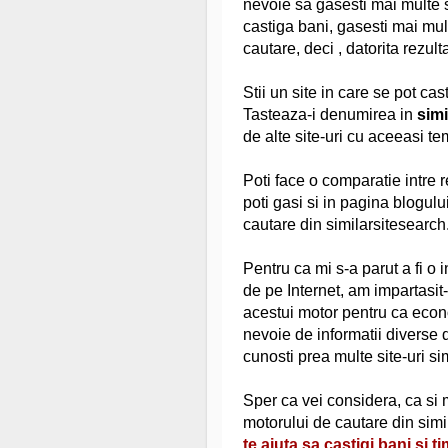
nevoie sa gasesti mai multe si
castiga bani, gasesti mai mul
cautare, deci , datorita rezulta
Stii un site in care se pot ca
Tasteaza-i denumirea in
sim
de alte site-uri cu aceeasi te
Poti face o comparatie intre r
poti gasi si in pagina blogul
cautare din similarsitesearch
Pentru ca mi s-a parut a fi o i
de pe Internet, am impartasit
acestui motor pentru ca econo
nevoie de informatii diverse 
cunosti prea multe site-uri si
Sper ca vei considera, ca si 
motorului de cautare din sim
te ajuta sa castigi bani si t