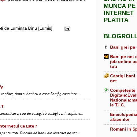
MUNCA PE
INTERNET
PLATITA
oti de
Luminita Dinu [Lumis]
BLOGROL
Bani grei pe 
Bani pe net 
job online p
toti
Castigi bani
net
fy
Competente
 confort, timp si bani cu o casa Somfy, casa inte…
Digitale;Eva
Nationala;ma
le T.I.C.
 ?
comunicare, sau de castig. Tu castigi venit suplime…
Enciclopedi
afacerilor
Internetul Ce Este ?
Romani in S
epentrutoti. Dincolo de banii din Internet pe car…