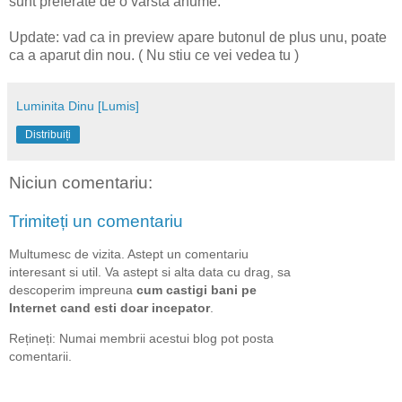
sunt preferate de o varsta anume.
Update: vad ca in preview apare butonul de plus unu, poate
ca a aparut din nou. ( Nu stiu ce vei vedea tu )
Luminita Dinu [Lumis]
Distribuiți
Niciun comentariu:
Trimiteți un comentariu
Multumesc de vizita. Astept un comentariu
interesant si util. Va astept si alta data cu drag, sa
descoperim impreuna
cum castigi bani pe
Internet cand esti doar incepator
.
Rețineți: Numai membrii acestui blog pot posta
comentarii.