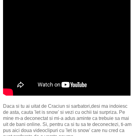
Daca si tu ai uitat de Craciun si sarbatori,desi ma indoiesc
de asta, cauta 'let is snow' si vezi cu ochii tai surpriza. Pe
mine m-a deconectat si mi-a adus aminte ca trebuie sa mai
uit de bani online. Si, pentru ca si tu sa te deconectezi, ti-am
pus aici doua videoclipuri cu 'let is snow' care nu cred ca