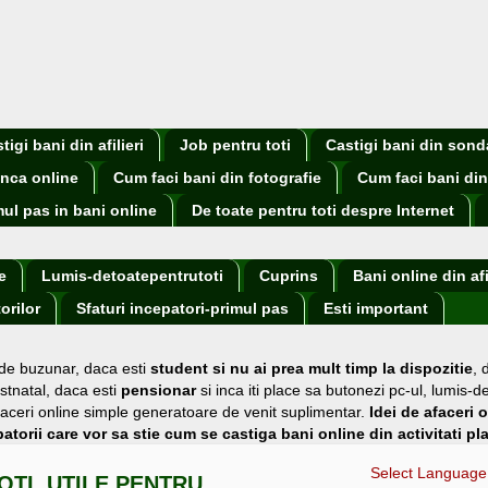
igi bani din afilieri
Job pentru toti
Castigi bani din sond
nca online
Cum faci bani din fotografie
Cum faci bani din
mul pas in bani online
De toate pentru toti despre Internet
e
Lumis-detoatepentrutoti
Cuprins
Bani online din afi
orilor
Sfaturi incepatori-primul pas
Esti important
 de buzunar
, daca esti
student si nu ai prea mult timp la dispozitie
,
stnatal, daca esti
pensionar
si inca iti place sa butonezi pc-ul, lumis-d
i afaceri online simple generatoare de venit suplimentar.
Idei de afaceri 
atorii care vor sa stie cum se castiga bani online din activitati pl
Select Language
OTI, UTILE PENTRU