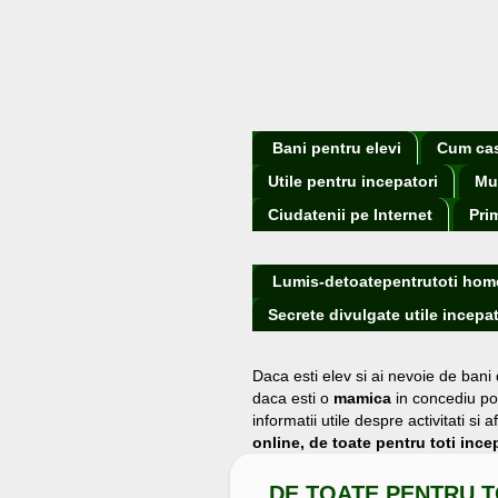
Bani pentru elevi
Cum cast
Utile pentru incepatori
Mu
Ciudatenii pe Internet
Pri
Lumis-detoatepentrutoti hom
Secrete divulgate utile incepat
Daca esti elev si ai nevoie de bani
daca esti o
mamica
in concediu po
informatii utile despre activitati s
online, de toate pentru toti incep
DE TOATE PENTRU T