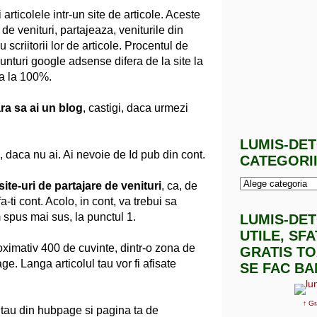
articolele intr-un site de articole. Aceste
 de venituri, partajeaza, veniturile din
scriitorii lor de articole. Procentul de
anunturi google adsense difera de la site la
na la 100%.
a sa ai un blog
, castigi, daca urmezi
LUMIS-DE
 daca nu ai. Ai nevoie de Id pub din cont.
CATEGORI
site-uri de partajare de venituri
, ca, de
 fa-ti cont. Acolo, in cont, va trebui sa
m spus mai sus, la punctul 1.
LUMIS-DE
UTILE, SF
roximativ 400 de cuvinte, dintr-o zona de
GRATIS TO
ge. Langa articolul tau vor fi afisate
SE FAC BA
↑ Gr
l tau din hubpage si pagina ta de