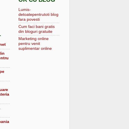
Lumis-
detoatepentrutoti blog
fara povesti
Cum faci bani gratis
din bloguri gratuite
L
Marketing online
pentru venit
net
suplimentar online
din
entru
 pe
luare
teria
a
pania