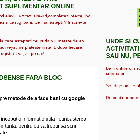
IT SUPLIMENTAR ONLINE
i elevii : vizitezi site-uri,completezi oferte, joci
ici si castigi bani. Ce mai astepti ? Inscrie-te
UNDE SI C
 la care asteptati cel putin o jumatate de an
, surveystime plateste instant, dupa fiecare
ACTIVITATI
egistrati-va, si, pe cai!
SAU NU, P
Bani online din s
computer
ADSENSE FARA BLOG
Sondaje online pl
De ce din afacere
spre
metode de a face bani cu google
 inceput o informatie utila : cunoasterea
ortanta, pentru ca va trebui sa scrii
nale.