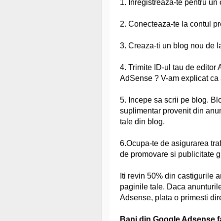
1. Inregistreaza-te pentru un
2. Conecteaza-te la contul p
3. Creaza-ti un blog nou de 
4. Trimite ID-ul tau de edito
AdSense ? V-am explicat ca a
5. Incepe sa scrii pe blog. Bl
suplimentar provenit din anunt
tale din blog.
6.Ocupa-te de asigurarea traf
de promovare si publicitate gra
Iti revin 50% din castigurile
paginile tale. Daca anunturile
Adsense, plata o primesti dir
Bani din Google Adsense f