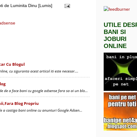
oti de
Luminita Dinu [Lumis]
adsense
UTILE DES
BANI SI
JOBURI
ONLINE
ar Cu Blogul
line, cu siguranta acest articol iti este necesar.…
log
e de a face bani cu google adsense fara sa ai un blo…
ii,fara Blog Propriu
de a castiga bani online cu anunturi Google Adsen…