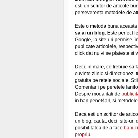
esti un scriitor de articole b
perseverenta metodele de atrag
Este o metoda buna aceasta
sa ai un blog
. Este perfect l
Google, la site-uri permise, in
publicate articolele, respecti
click dat nu vi se plateste si 
Deci, in mare, ce trebuie sa f
cuvinte zilnic si directionezi 
gratuita pe retele sociale. St
Comentarii pe peretele fanilor
Despre modalitati de
publicit
in banipenet4all, si metodele 
Daca esti un scriitor de artic
un blog, cauta, deci, site-uri d
posibilitatea de a face
bani c
propriu.