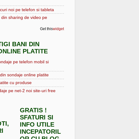
curi noi pe telefon si tableta
 din sharing de video pe
Get this
widget
IGI BANI DIN
NLINE PLATITE
ondaje pe telefon mobil si
din sondaje online platite
atite cu produse
aje pe net-2 noi site-uri free
GRATIS !
SFATURI SI
TI,
INFO UTILE
I
INCEPATORIL
OR CU BLOG