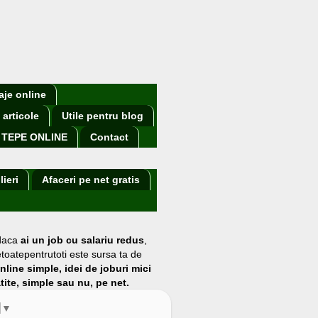
aje online
 articole
Utile pentru blog
TEPE ONLINE
Contact
lieri
Afaceri pe net gratis
 daca
ai un job cu salariu redus
,
etoatepentrutoti este sursa ta de
online simple, idei de joburi mici
atite, simple sau nu, pe net.
▼