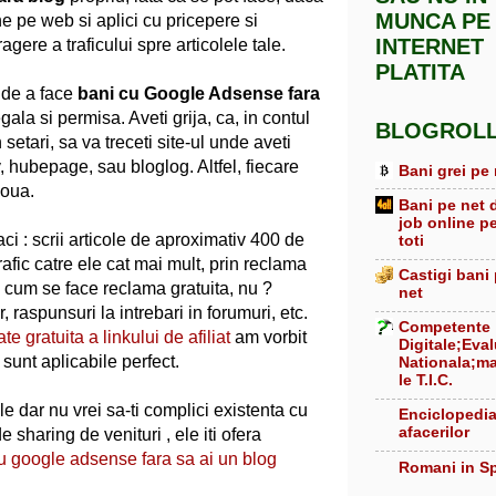
MUNCA PE
une pe web si aplici cu pricepere si
INTERNET
ere a traficului spre articolele tale.
PLATITA
 de a face
bani cu Google Adsense fara
egala si permisa. Aveti grija, ca, in contul
BLOGROL
 setari, sa va treceti site-ul unde aveti
v, hubepage, sau bloglog. Altfel, fiecare
Bani grei pe 
voua.
Bani pe net 
job online p
aci : scrii articole de aproximativ 400 de
toti
trafic catre ele cat mai mult, prin reclama
Castigi bani
ii cum se face reclama gratuita, nu ?
net
, raspunsuri la intrebari in forumuri, etc.
Competente
ate gratuita a linkului de afiliat
am vorbit
Digitale;Eva
sunt aplicabile perfect.
Nationala;ma
le T.I.C.
ole dar nu vrei sa-ti complici existenta cu
Enciclopedi
afacerilor
e sharing de venituri , ele iti ofera
u google adsense fara sa ai un blog
Romani in S