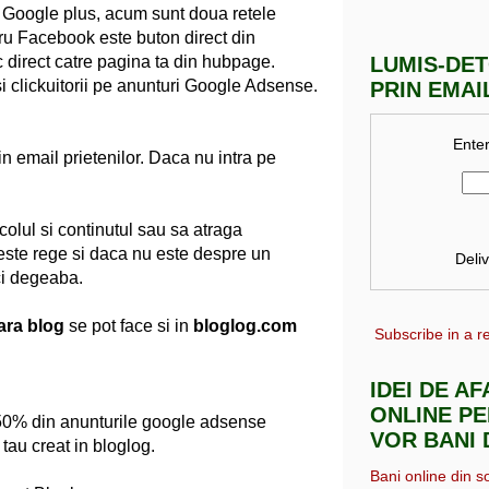
 Google plus, acum sunt doua retele
tru Facebook este buton direct din
c direct catre pagina ta din hubpage.
LUMIS-DE
la si clickuitorii pe anunturi Google Adsense.
PRIN EMAI
Enter
rin email prietenilor. Daca nu intra pe
ticolul si continutul sau sa atraga
l este rege si daca nu este despre un
Deli
nci degeaba.
ara blog
se pot face si in
bloglog.com
Subscribe in a r
IDEI DE A
ONLINE PE
 50% din anunturile google adsense
VOR BANI 
tau creat in bloglog.
Bani online din s