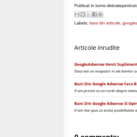
Publicat in lumis-detoatepentrut
Labels:
bani din articole
,
google
Articole inrudite
GoogleAdsense-Venit Supliment
Daca esti un incepator in ale banilor on
Bani Din Google Adsense Fara B
V-am promis ca voi vorbi despre metod
Bani Din Google Adsense Si Opin
V-am mai spus ca exista posibilitatea 