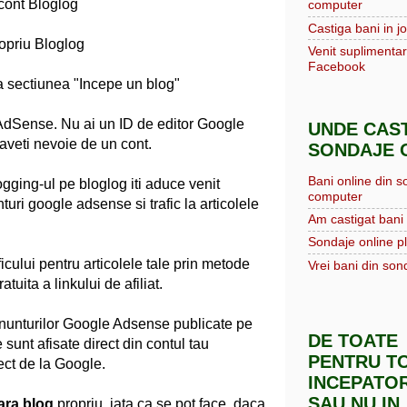
 cont Bloglog
computer
Castiga bani in jo
ropriu Bloglog
Venit suplimentar
Facebook
la sectiunea "Incepe un blog"
r AdSense. Nu ai un ID de editor Google
UNDE CAST
veti nevoie de un cont.
SONDAJE O
Bani online din s
ogging-ul pe bloglog iti aduce venit
computer
uri google adsense si trafic la articolele
Am castigat bani 
Sondaje online pl
icului pentru articolele tale prin metode
Vrei bani din sond
tuita a linkului de afiliat.
 anunturilor Google Adsense publicate pe
DE TOATE
 sunt afisate direct din contul tau
PENTRU TO
ect de la Google.
INCEPATOR
SAU NU IN
ara blog
propriu, iata ca se pot face, daca