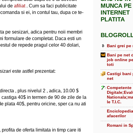
MUNCA PE
ului de
afiliat
. Cum sa faci publicitate
INTERNET
 recomanda si ei, in contul tau, dupa ce te-
PLATITA
ata pe sesizari, adica pentru noii membri
BLOGROL
rimi formulare de completat. Daca esti un
 destul de repede pragul celor 40 dolari,
Bani grei pe 
Bani pe net 
job online p
toti
sizari
este astfel prezentat:
Castigi bani
net
Competente
recta , plus nivelul 2 , adica, 10.00 $
Digitale;Eva
 castiga 40$ in termen de 90 de zile de la
Nationala;ma
le T.I.C.
 plata 40$, pentru oricine, sper ca nu ati
Enciclopedi
afacerilor
Romani in S
, profita de oferta limitata in timp care iti