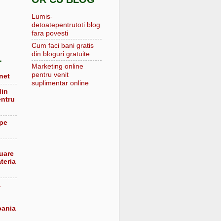
Lumis-
detoatepentrutoti blog
fara povesti
Cum faci bani gratis
din bloguri gratuite
L
Marketing online
pentru venit
net
suplimentar online
din
entru
 pe
luare
teria
a
pania