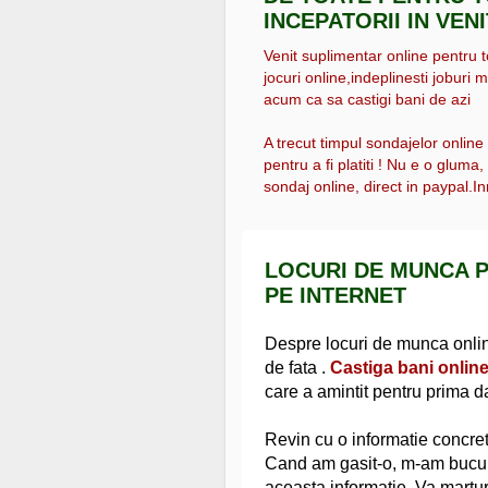
INCEPATORII IN VEN
Venit suplimentar online pentru tot
jocuri online,indeplinesti joburi m
acum ca sa castigi bani de azi
A trecut timpul sondajelor online
pentru a fi platiti ! Nu e o gluma
sondaj online, direct in paypal.Inr
LOCURI DE MUNCA P
PE INTERNET
Despre locuri de munca online
de fata .
Castiga bani online
care a amintit pentru prima 
Revin cu o informatie concret
Cand am gasit-o, m-am bucurat
aceasta informatie. Va martur