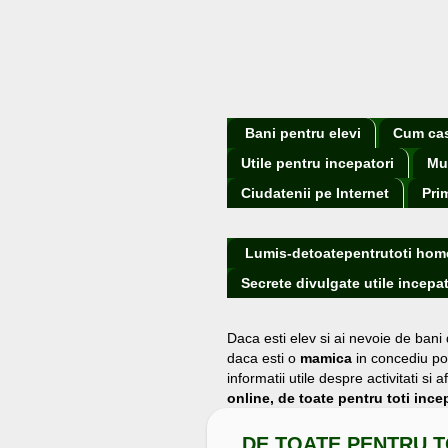
Bani pentru elevi
Cum cast
Utile pentru incepatori
Mu
Ciudatenii pe Internet
Pri
Lumis-detoatepentrutoti hom
Secrete divulgate utile incepat
Daca esti elev si ai nevoie de bani
daca esti o
mamica
in concediu po
informatii utile despre activitati s
online, de toate pentru toti incep
DE TOATE PENTRU T