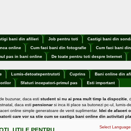
igi bani din afilieri
Job pentru toti
Castigi bani din sond
nca online
Cum faci bani din fotografie
Cum faci bani din
mul pas in bani online
De toate pentru toti despre Internet
e
Lumis-detoatepentrutoti
Cuprins
Bani online din afi
orilor
Sfaturi incepatori-primul pas
Esti important
 de buzunar
, daca esti
student si nu ai prea mult timp la dispozitie
,
stnatal, daca esti
pensionar
si inca iti place sa butonezi pc-ul, lumis-d
i afaceri online simple generatoare de venit suplimentar.
Idei de afaceri 
atorii care vor sa stie cum se castiga bani online din activitati pl
Select Language
OTI, UTILE PENTRU