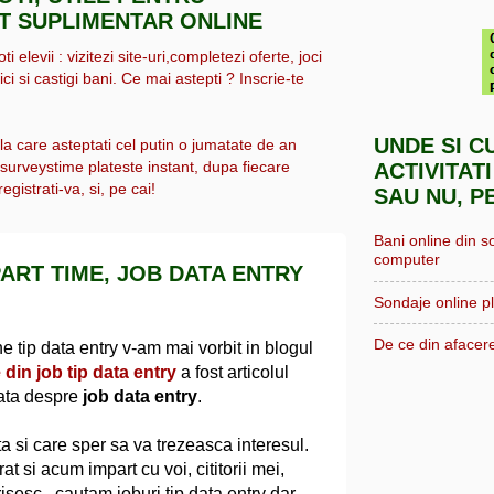
IT SUPLIMENTAR ONLINE
i elevii : vizitezi site-uri,completezi oferte, joci
ici si castigi bani. Ce mai astepti ? Inscrie-te
UNDE SI C
 la care asteptati cel putin o jumatate de an
, surveystime plateste instant, dupa fiecare
ACTIVITATI
egistrati-va, si, pe cai!
SAU NU, P
Bani online din s
computer
ART TIME, JOB DATA ENTRY
Sondaje online pl
De ce din afacere
 tip data entry v-am mai vorbit in blogul
 din job tip data entry
a fost articolul
data despre
job data entry
.
a si care sper sa va trezeasca interesul.
 si acum impart cu voi, cititorii mei,
isesc , cautam joburi tip data entry dar