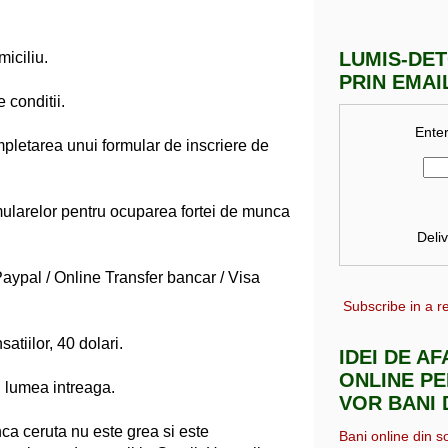
LUMIS-DE
iciliu.
PRIN EMAI
conditii.
Enter
pletarea unui formular de inscriere de
ularelor pentru ocuparea fortei de munca
Deli
/ Paypal / Online Transfer bancar / Visa
Subscribe in a r
tiilor, 40 dolari.
IDEI DE A
ONLINE PE
n lumea intreaga.
VOR BANI 
ca ceruta nu este grea si este
Bani online din s