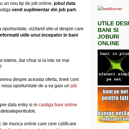
u un nou tip de job online,
jobul data
astiga
venit suplimentar din job part-
UTILE DES
 oportunitate, vizitand site-ul despre care
BANI SI
informatii utile unui incepator in bani
JOBURI
ONLINE
loterie, dar chiar si la loto se mai
?
arerea despre aceasta oferta, tineti cont
o noua oportunitate de a va gasi un
job
pre data entry si in
castiga bani online
-detoatepentrutoti.
c de munca online care cere calificare