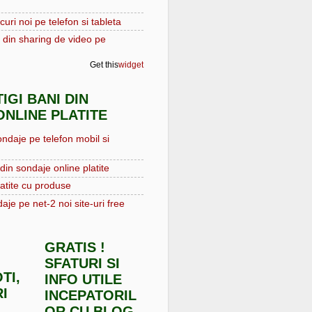
curi noi pe telefon si tableta
 din sharing de video pe
Get this
widget
IGI BANI DIN
NLINE PLATITE
ondaje pe telefon mobil si
din sondaje online platite
atite cu produse
aje pe net-2 noi site-uri free
GRATIS !
SFATURI SI
TI,
INFO UTILE
I
INCEPATORIL
OR CU BLOG