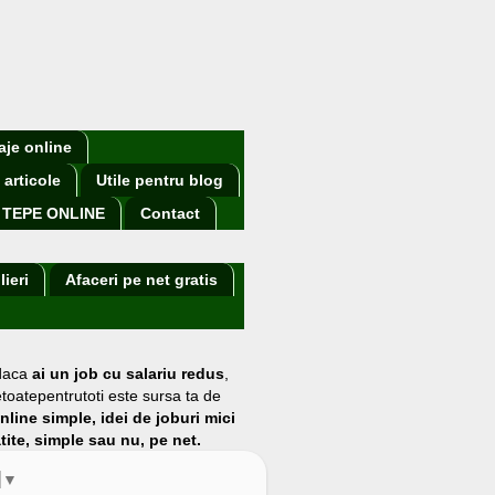
aje online
 articole
Utile pentru blog
TEPE ONLINE
Contact
lieri
Afaceri pe net gratis
 daca
ai un job cu salariu redus
,
etoatepentrutoti este sursa ta de
online simple, idei de joburi mici
atite, simple sau nu, pe net.
▼