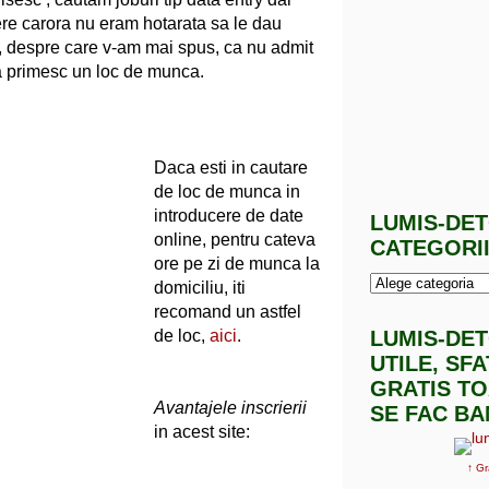
re carora nu eram hotarata sa le dau
, despre care v-am mai spus, ca nu admit
a primesc un loc de munca.
Daca esti in cautare
de loc de munca in
introducere de date
LUMIS-DE
online, pentru cateva
CATEGORI
ore pe zi de munca la
domiciliu, iti
recomand un astfel
de loc,
aici
.
LUMIS-DE
UTILE, SF
GRATIS TO
Avantajele inscrierii
SE FAC BA
in acest site:
↑ Gr