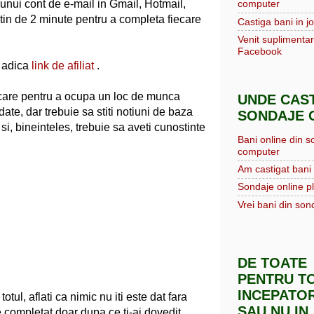
nui cont de e-mail in Gmail, Hotmail,
computer
tin de 2 minute pentru a completa fiecare
Castiga bani in jo
Venit suplimentar
Facebook
, adica
link de afiliat
.
icare pentru a ocupa un loc de munca
UNDE CAST
ate, dar trebuie sa stiti notiuni de baza
SONDAJE O
i, bineinteles, trebuie sa aveti cunostinte
Bani online din s
computer
Am castigat bani 
Sondaje online pl
Vrei bani din sond
DE TOATE
PENTRU TO
INCEPATOR
otul, aflati ca nimic nu iti este dat fara
SAU NU IN
 completat doar dupa ce ti-ai dovedit