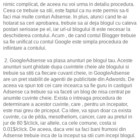
nimic complicat, de aceea nu voi urma in detaliu procedura.
Ceea ce trebuie sa stii, este faptul ca nu este permis sa-ti
faci mai multe conturi Adsense. In plus, atunci cand te-ai
hotarat sa ceri aprobarea, trebuie sa ai deja blogul cu cateva
postari serioase pe el, iar url-ul blogului iti este necesar la
deschiderea contului. Acum , de cand contul Blogger trebuie
sa fie unificat cu contul Google este simpla procedura de
infiintare a contului.
2. GoogleAdsense va plasa anunturi pe blogul tau. Aceste
anunturi sunt ghidate dupa cuvintele cheie ale blogului si
trebuie sa stiti ca fiecare cuvant cheie, in GoogleAdsense
are un pret stabilit de agentii de publicitate din Adwords. De
aceea va spun toti cei care incearca sa fie guru in castiguri
Adsense ca trebuie sa va faceti un blog de nisa centrat pe
anumite cuvinte cheie. Exista o intreaga procedura de
determinare a acestor cuvinte, care , pentru un incepator,
este mai greu de priceput. Ca idee, va spun doar ca exista
cuvinte, ca de pilda, mesotheliom, cancer, care au pretul in
jur de 80 $/click, iar altele, ca cele comune, costa si
0.01$/click. De aceea, daca vrei sa faci bani frumosi din
Adsense trebuie inca de la inceput sa stii cum incepi blogul.