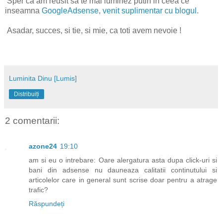
Sper ca am reusit sa te mai luminez putin in ceea ce
inseamna
GoogleAdsense, venit suplimentar cu blogul
.
Asadar, succes, si tie, si mie, ca toti avem nevoie !
Luminita Dinu [Lumis]
Distribuiți
2 comentarii:
azone24
19:10
am si eu o intrebare: Oare alergatura asta dupa click-uri si
bani din adsense nu dauneaza calitatii continutului si
articolelor care in general sunt scrise doar pentru a atrage
trafic?
Răspundeți