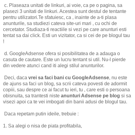
c. Plaseaza unitati de linkuri, ai voie, ca pe o pagina, sa
plasezi 3 unitati de linkuri. Acestea sunt destul de tentante
pentru utilizatori.Te sfatuiesc, ca , inainte de a-ti plasa
anunturile, sa studiezi cateva site-uri mari , cu ochi de
cercetator. Studiaza-ti reactiile si vezi pe care anunturi esti
tentat sa dai click. Esti un vizitator, ca si cei de pe blogul tau
!
d. GoogleAdsense ofera si posibilitatea de a adauga o
casuta de cautare. Este un lucru tentant si util. Nu-l pierde
din vedere atunci cand iti alegi stilul anunturilor.
Deci, daca
vrei sa faci bani cu GoogleAdsense
, nu este
de ajuns sa faci un blog, sa scrii cateva povesti de adormit
copiii, sau despre ce ai facut tu ieri, tu , care esti o persoana
obisnuita, sa trantesti niste
anunturi Adsense pe blog
si sa
visezi apoi ca te vei imbogati din banii adusi de blogul tau.
Daca repetam putin ideile, trebuie :
1. Sa alegi o nisa de piata profitabila,