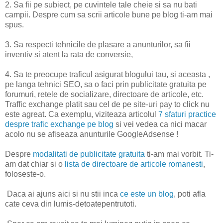
2. Sa fii pe subiect, pe cuvintele tale cheie si sa nu bati
campii. Despre cum sa scrii articole bune pe blog ti-am mai
spus.
3. Sa respecti tehnicile de plasare a anunturilor, sa fii
inventiv si atent la rata de conversie,
4. Sa te preocupe traficul asigurat blogului tau, si aceasta ,
pe langa tehnici SEO, sa o faci prin publicitate gratuita pe
forumuri, retele de socializare, directoare de articole, etc.
Traffic exchange platit sau cel de pe site-uri pay to click nu
este agreat. Ca exemplu, viziteaza articolul
7 sfaturi practice
despre trafic exchange pe blog
si vei vedea ca nici macar
acolo nu se afiseaza anunturile GoogleAdsense !
Despre
modalitati de publicitate gratuita
ti-am mai vorbit. Ti-
am dat chiar si o
lista de directoare de articole romanesti
,
foloseste-o.
Daca ai ajuns aici si nu stii inca
ce este un blog
, poti afla
cate ceva din lumis-detoatepentrutoti.