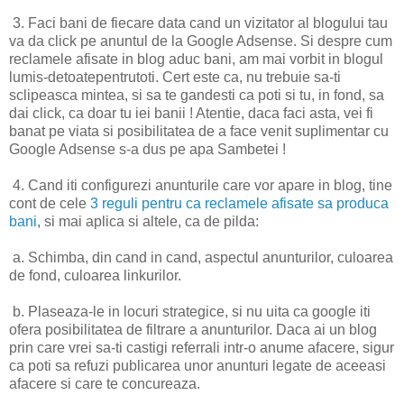
3. Faci bani de fiecare data cand un vizitator al blogului tau
va da click pe anuntul de la Google Adsense. Si despre cum
reclamele afisate in blog aduc bani, am mai vorbit in blogul
lumis-detoatepentrutoti. Cert este ca, nu trebuie sa-ti
sclipeasca mintea, si sa te gandesti ca poti si tu, in fond, sa
dai click, ca doar tu iei banii ! Atentie, daca faci asta, vei fi
banat pe viata si posibilitatea de a face venit suplimentar cu
Google Adsense s-a dus pe apa Sambetei !
4. Cand iti configurezi anunturile care vor apare in blog, tine
cont de cele
3 reguli pentru ca reclamele afisate sa produca
bani
, si mai aplica si altele, ca de pilda:
a. Schimba, din cand in cand, aspectul anunturilor, culoarea
de fond, culoarea linkurilor.
b. Plaseaza-le in locuri strategice, si nu uita ca google iti
ofera posibilitatea de filtrare a anunturilor. Daca ai un blog
prin care vrei sa-ti castigi referrali intr-o anume afacere, sigur
ca poti sa refuzi publicarea unor anunturi legate de aceeasi
afacere si care te concureaza.