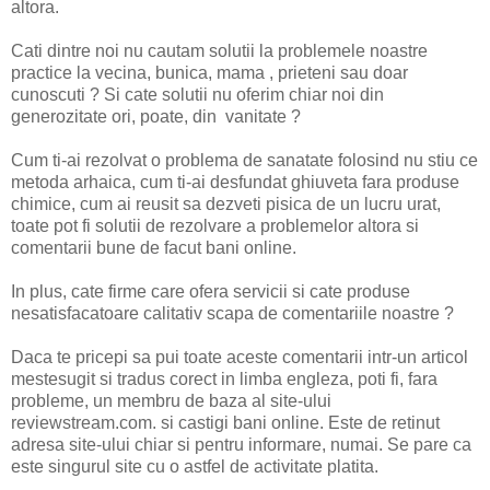
altora.
Cati dintre noi nu cautam solutii la problemele noastre
practice la vecina, bunica, mama , prieteni sau doar
cunoscuti ? Si cate solutii nu oferim chiar noi din
generozitate ori, poate, din vanitate ?
Cum ti-ai rezolvat o problema de sanatate folosind nu stiu ce
metoda arhaica, cum ti-ai desfundat ghiuveta fara produse
chimice, cum ai reusit sa dezveti pisica de un lucru urat,
toate pot fi solutii de rezolvare a problemelor altora si
comentarii bune de facut bani online.
In plus, cate firme care ofera servicii si cate produse
nesatisfacatoare calitativ scapa de comentariile noastre ?
Daca te pricepi sa pui toate aceste comentarii intr-un articol
mestesugit si tradus corect in limba engleza, poti fi, fara
probleme, un membru de baza al site-ului
reviewstream.com. si castigi bani online. Este de retinut
adresa site-ului chiar si pentru informare, numai. Se pare ca
este singurul site cu o astfel de activitate platita.