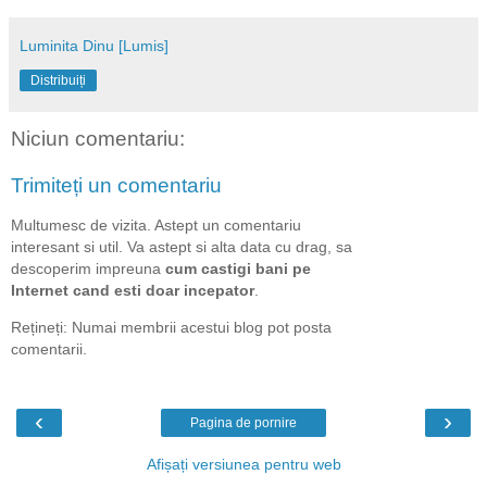
Luminita Dinu [Lumis]
Distribuiți
Niciun comentariu:
Trimiteți un comentariu
Multumesc de vizita. Astept un comentariu
interesant si util. Va astept si alta data cu drag, sa
descoperim impreuna
cum castigi bani pe
Internet cand esti doar incepator
.
Rețineți: Numai membrii acestui blog pot posta
comentarii.
‹
›
Pagina de pornire
Afișați versiunea pentru web