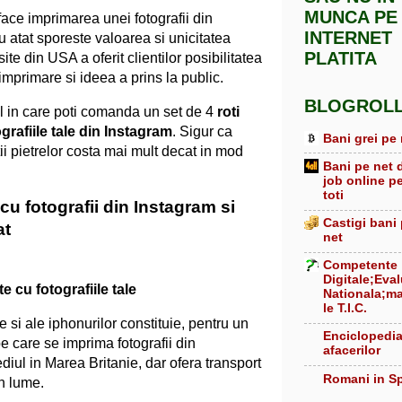
MUNCA PE
face imprimarea unei fotografii din
INTERNET
u atat sporeste valoarea si unicitatea
PLATITA
ite din USA a oferit clientilor posibilitatea
 imprimare si ideea a prins la public.
BLOGROL
l in care poti comanda un set de 4
roti
grafiile tale din Instagram
. Sigur ca
Bani grei pe 
ii pietrelor costa mai mult decat in mod
Bani pe net 
job online p
toti
cu fotografii din Instagram si
Castigi bani
at
net
Competente
Digitale;Eva
 cu fotografiile tale
Nationala;ma
le T.I.C.
 si ale iphonurilor constituie, pentru un
Enciclopedi
e care se imprima fotografii din
afacerilor
iul in Marea Britanie, dar ofera transport
Romani in S
in lume.