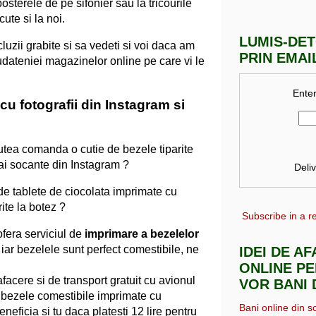
posterele de pe sifonier sau la tricourile
ute si la noi.
LUMIS-DE
cluzii grabite si sa vedeti si voi daca am
PRIN EMAI
iudateniei magazinelor online pe care vi le
Enter
cu fotografii din Instagram si
putea comanda o cutie de bezele tiparite
mai socante din Instagram ?
Deli
 de tablete de ciocolata imprimate cu
ite la botez ?
Subscribe in a r
fera serviciul de
imprimare a bezelelor
, iar bezelele sunt perfect comestibile, ne
IDEI DE A
ONLINE PE
facere si de transport gratuit cu avionul
VOR BANI 
 9 bezele comestibile imprimate cu
Bani online din s
eneficia si tu daca platesti 12 lire pentru