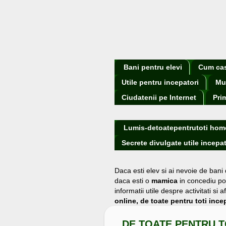
Bani pentru elevi
Cum cast
Utile pentru incepatori
Mu
Ciudatenii pe Internet
Pri
Lumis-detoatepentrutoti hom
Secrete divulgate utile incepat
Daca esti elev si ai nevoie de bani
daca esti o
mamica
in concediu po
informatii utile despre activitati s
online, de toate pentru toti incep
DE TOATE PENTRU T