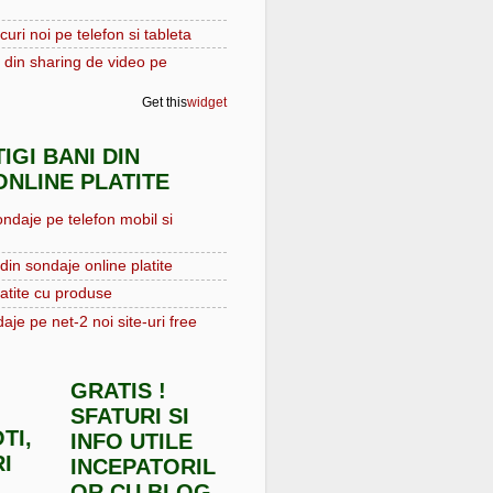
curi noi pe telefon si tableta
 din sharing de video pe
Get this
widget
IGI BANI DIN
NLINE PLATITE
ondaje pe telefon mobil si
din sondaje online platite
atite cu produse
aje pe net-2 noi site-uri free
GRATIS !
SFATURI SI
TI,
INFO UTILE
I
INCEPATORIL
OR CU BLOG