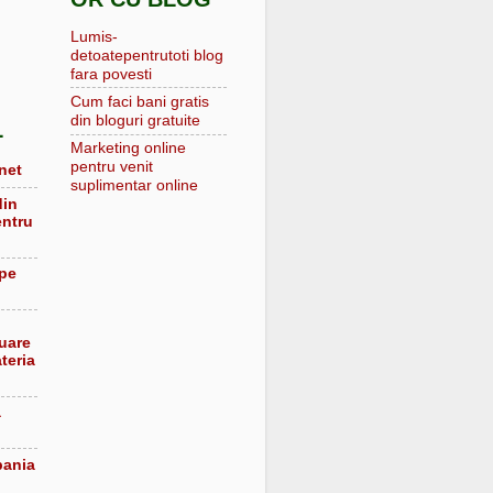
Lumis-
detoatepentrutoti blog
fara povesti
Cum faci bani gratis
din bloguri gratuite
L
Marketing online
pentru venit
net
suplimentar online
din
entru
 pe
luare
teria
a
pania