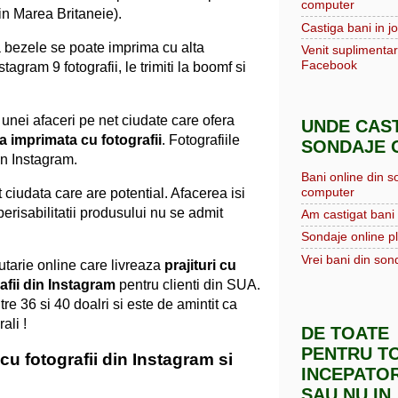
computer
in Marea Britaneie).
Castiga bani in jo
 bezele se poate imprima cu alta
Venit suplimentar
Facebook
stagram 9 fotografii, le trimiti la boomf si
unei afaceri pe net ciudate care ofera
UNDE CAST
a imprimata cu fotografii
. Fotografiile
SONDAJE O
in Instagram.
Bani online din s
computer
 ciudata care are potential. Afacerea isi
perisabilitatii produsului nu se admit
Am castigat bani 
Sondaje online pl
Vrei bani din sond
tarie online care livreaza
prajituri cu
afii din Instagram
pentru clienti din SUA.
tre 36 si 40 doalri si este de amintit ca
ali !
DE TOATE
PENTRU TO
cu fotografii din Instagram si
INCEPATOR
e
SAU NU IN