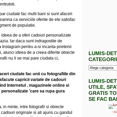
ntrutoti.
ar ciudate fac multi bani si sunt afaceri
eamna ca serviciile oferite de ele satisfac
egment de populatie.
 ideea de a oferi cadouri personalizate
cazia. Iar daca sunt indragostite de
ia Instagram pentru a-si incanta prietenii
ei, atunci ideea de a creea diferite obiecte
LUMIS-DE
afii nu li se mai pare ciudata ci,
CATEGORI
eri ciudate fac unii cu fotografiile din
sfacute capricii variate de cadouri
LUMIS-DE
ind Internetul , magazinele online si
UTILE, SF
 personalizate 'care sa rupa gura
GRATIS TO
SE FAC BA
, in minte, intre fotografii si obiecte
 cadouri originale si ati ajuns cu gandul
↑ Gr