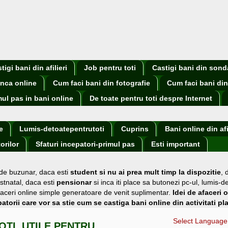
igi bani din afilieri
Job pentru toti
Castigi bani din sond
nca online
Cum faci bani din fotografie
Cum faci bani din
mul pas in bani online
De toate pentru toti despre Internet
e
Lumis-detoatepentrutoti
Cuprins
Bani online din afi
orilor
Sfaturi incepatori-primul pas
Esti important
 de buzunar
, daca esti
student si nu ai prea mult timp la dispozitie
,
stnatal, daca esti
pensionar
si inca iti place sa butonezi pc-ul, lumis-d
i afaceri online simple generatoare de venit suplimentar.
Idei de afaceri 
atorii care vor sa stie cum se castiga bani online din activitati pl
Select Language
OTI, UTILE PENTRU