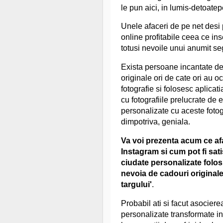
le pun aici, in lumis-detoatepe
Unele afaceri de pe net desi p
online profitabile ceea ce ins
totusi nevoile unui anumit s
Exista persoane incantate de
originale ori de cate ori au o
fotografie si folosesc aplicat
cu fotografiile prelucrate de 
personalizate cu aceste fotogr
dimpotriva, geniala.
Va voi prezenta acum ce afac
Instagram si cum pot fi sati
ciudate personalizate folos
nevoia de cadouri originale
targului'
.
Probabil ati si facut asocierea
personalizate transformate in