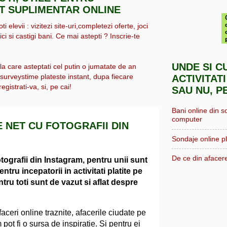
IT SUPLIMENTAR ONLINE
i elevii : vizitezi site-uri,completezi oferte, joci
ici si castigi bani. Ce mai astepti ? Inscrie-te
UNDE SI C
 la care asteptati cel putin o jumatate de an
, surveystime plateste instant, dupa fiecare
ACTIVITATI
egistrati-va, si, pe cai!
SAU NU, P
Bani online din s
computer
E NET CU FOTOGRAFII DIN
Sondaje online pl
De ce din afacere
tografii din Instagram, pentru unii sunt
entru incepatorii in activitati platite pe
ntru toti sunt de vazut si aflat despre
faceri online traznite, afacerile ciudate pe
 pot fi o sursa de inspiratie. Si pentru ei