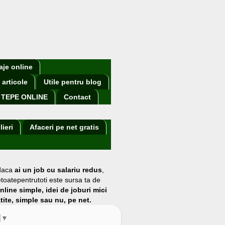
aje online
 articole
Utile pentru blog
TEPE ONLINE
Contact
lieri
Afaceri pe net gratis
 daca
ai un job cu salariu redus
,
etoatepentrutoti este sursa ta de
online simple, idei de joburi mici
atite, simple sau nu, pe net.
▼