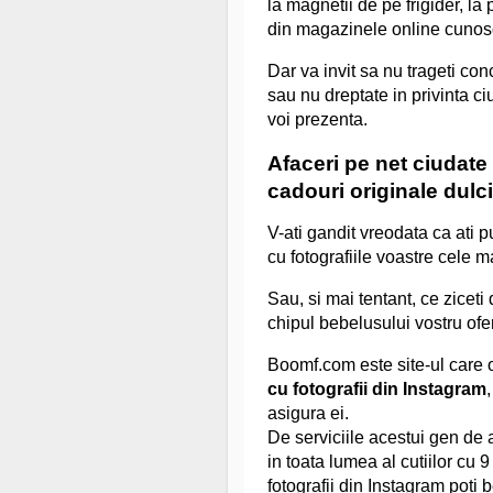
la magnetii de pe frigider, la 
din magazinele online cunosc
Dar va invit sa nu trageti con
sau nu dreptate in privinta c
voi prezenta.
Afaceri pe net ciudate 
cadouri originale dulci
V-ati gandit vreodata ca ati 
cu fotografiile voastre cele 
Sau, si mai tentant, ce ziceti
chipul bebelusului vostru ofer
Boomf.com este site-ul care o
cu fotografii din Instagram
asigura ei.
De serviciile acestui gen de a
in toata lumea al cutiilor cu
fotografii din Instagram poti b