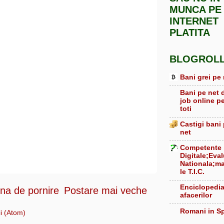
MUNCA PE
INTERNET
PLATITA
BLOGROL
Bani grei pe 
Bani pe net 
job online p
toti
Castigi bani
net
Competente
Digitale;Eva
Nationala;ma
le T.I.C.
Enciclopedi
na de pornire
Postare mai veche
afacerilor
Romani in S
i (Atom)