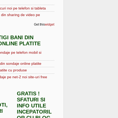
curi noi pe telefon si tableta
 din sharing de video pe
Get this
widget
IGI BANI DIN
NLINE PLATITE
ondaje pe telefon mobil si
din sondaje online platite
atite cu produse
aje pe net-2 noi site-uri free
GRATIS !
SFATURI SI
TI,
INFO UTILE
I
INCEPATORIL
OR CU BLOG