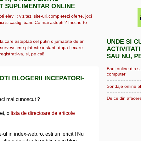
IT SUPLIMENTAR ONLINE
i elevii : vizitezi site-uri,completezi oferte, joci
ici si castigi bani. Ce mai astepti ? Inscrie-te
UNDE SI C
 la care asteptati cel putin o jumatate de an
, surveystime plateste instant, dupa fiecare
ACTIVITATI
egistrati-va, si, pe cai!
SAU NU, P
Bani online din s
computer
OTI BLOGERII INCEPATORI-
A
Sondaje online pl
De ce din afacere
 faci mai cunoscut ?
et, o
lista de directoare de articole
-ul in index-web.ro, esti un fericit ! Nu
r, altele decat cele publicate in blog.