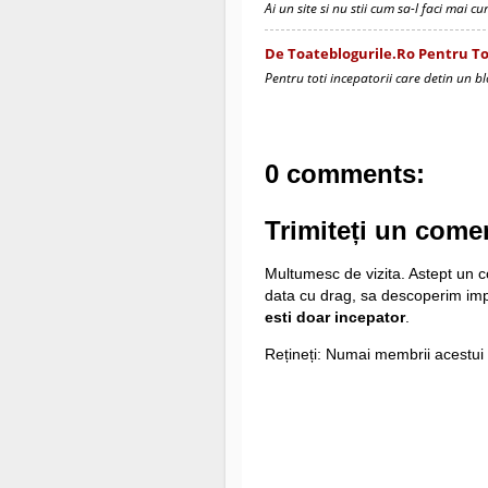
Ai un site si nu stii cum sa-l faci mai c
De Toateblogurile.ro Pentru Tot
Pentru toti incepatorii care detin un bl
0 comments:
Trimiteți un come
Multumesc de vizita. Astept un co
data cu drag, sa descoperim i
esti doar incepator
.
Rețineți: Numai membrii acestui 