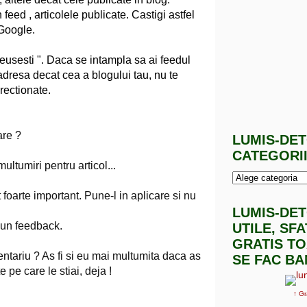
 feed , articolele publicate. Castigi astfel
 Google.
reusesti ". Daca se intampla sa ai feedul
 adresa decat cea a blogului tau, nu te
rectionate.
are ?
LUMIS-DE
CATEGORI
ultumiri pentru articol...
 foarte important. Pune-l in aplicare si nu
LUMIS-DE
e un feedback.
UTILE, SF
GRATIS TO
entariu ? As fi si eu mai multumita daca as
SE FAC BA
e pe care le stiai, deja !
↑ Gr