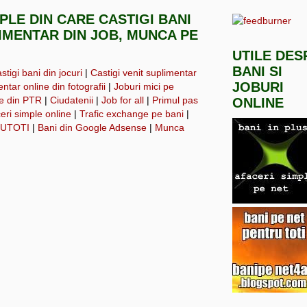
MPLE DIN CARE CASTIGI BANI
LIMENTAR DIN JOB, MUNCA PE
UTILE DES
BANI SI
tigi bani din jocuri
|
Castigi venit suplimentar
JOBURI
ntar online din fotografii
|
Joburi mici pe
ne din PTR
|
Ciudatenii
|
Job for all
|
Primul pas
ONLINE
eri simple online
|
Trafic exchange pe bani
|
UTOTI
|
Bani din Google Adsense
|
Munca