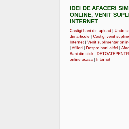
IDEI DE AFACERI SI
ONLINE, VENIT SUP
INTERNET
Castigi bani din upload
|
Unde cas
din articole
|
Castigi venit suplime
Internet
|
Venit suplimentar onli
|
Afilieri
|
Despre bani altfel
|
Afac
Bani din click
|
DETOATEPENTR
online acasa
|
Internet
|