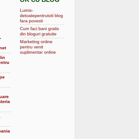
Lumis-
detoatepentrutoti blog
fara povesti
Cum faci bani gratis
din bloguri gratuite
L
Marketing online
pentru venit
net
suplimentar online
din
entru
 pe
luare
teria
a
pania