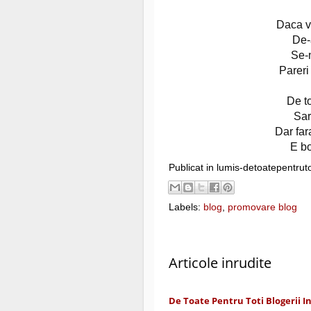
Daca vo
De-a
Se-
Pareri 
De to
Sar
Dar far
E bo
Publicat in lumis-detoatepentrut
Labels:
blog
,
promovare blog
Articole inrudite
De Toate Pentru Toti Blogerii 