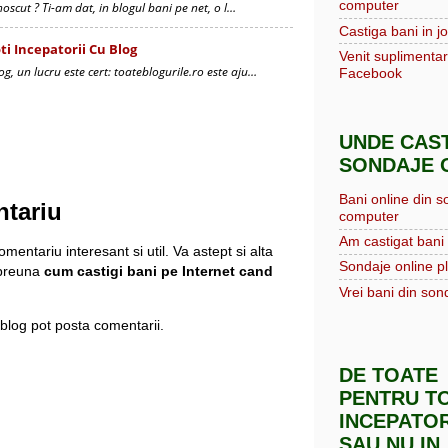
computer
unoscut ? Ti-am dat, in blogul bani pe net, o l…
Castiga bani in jo
i Incepatorii Cu Blog
Venit suplimentar
og, un lucru este cert: toateblogurile.ro este aju…
Facebook
UNDE CAST
SONDAJE O
Bani online din s
ntariu
computer
Am castigat bani 
mentariu interesant si util. Va astept si alta
Sondaje online pl
mpreuna
cum castigi bani pe Internet cand
Vrei bani din sond
blog pot posta comentarii.
DE TOATE
PENTRU TO
INCEPATOR
SAU NU IN