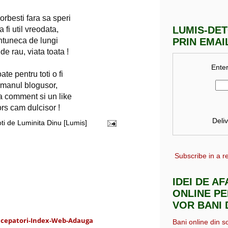
rbesti fara sa speri
LUMIS-DE
 fi util vreodata,
ntuneca de lungi
PRIN EMAI
de rau, viata toata !
Enter
ate pentru toti o fi
manul blogusor,
a comment si un like
rs cam dulcisor !
Deli
oti de
Luminita Dinu [Lumis]
Subscribe in a r
IDEI DE A
ONLINE PE
VOR BANI 
Incepatori-Index-Web-Adauga
Bani online din s