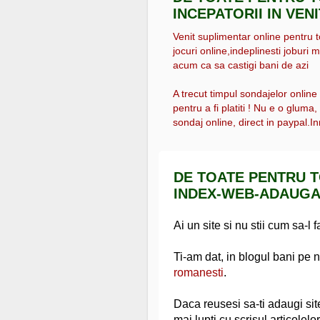
INCEPATORII IN VEN
Venit suplimentar online pentru tot
jocuri online,indeplinesti joburi m
acum ca sa castigi bani de azi
A trecut timpul sondajelor online
pentru a fi platiti ! Nu e o gluma
sondaj online, direct in paypal.Inr
DE TOATE PENTRU T
INDEX-WEB-ADAUG
Ai un site si nu stii cum sa-l
Ti-am dat, in blogul bani pe n
romanesti
.
Daca reusesi sa-ti adaugi site
mai lupti cu scrisul articolelo