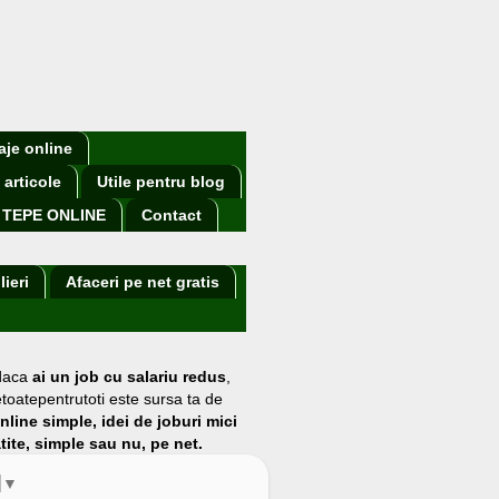
aje online
 articole
Utile pentru blog
TEPE ONLINE
Contact
lieri
Afaceri pe net gratis
 daca
ai un job cu salariu redus
,
etoatepentrutoti este sursa ta de
online simple, idei de joburi mici
atite, simple sau nu, pe net.
▼