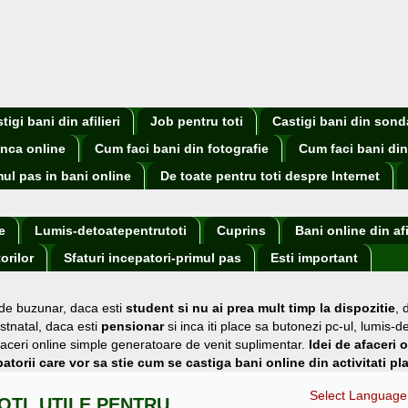
igi bani din afilieri
Job pentru toti
Castigi bani din sond
nca online
Cum faci bani din fotografie
Cum faci bani din
mul pas in bani online
De toate pentru toti despre Internet
e
Lumis-detoatepentrutoti
Cuprins
Bani online din afi
orilor
Sfaturi incepatori-primul pas
Esti important
 de buzunar
, daca esti
student si nu ai prea mult timp la dispozitie
,
stnatal, daca esti
pensionar
si inca iti place sa butonezi pc-ul, lumis-d
i afaceri online simple generatoare de venit suplimentar.
Idei de afaceri 
atorii care vor sa stie cum se castiga bani online din activitati pl
Select Language
OTI, UTILE PENTRU