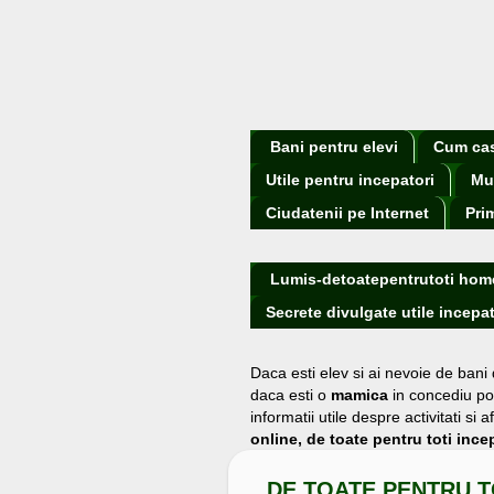
Bani pentru elevi
Cum cast
Utile pentru incepatori
Mu
Ciudatenii pe Internet
Pri
Lumis-detoatepentrutoti hom
Secrete divulgate utile incepat
Daca esti elev si ai nevoie de bani
daca esti o
mamica
in concediu po
informatii utile despre activitati s
online, de toate pentru toti incep
DE TOATE PENTRU T